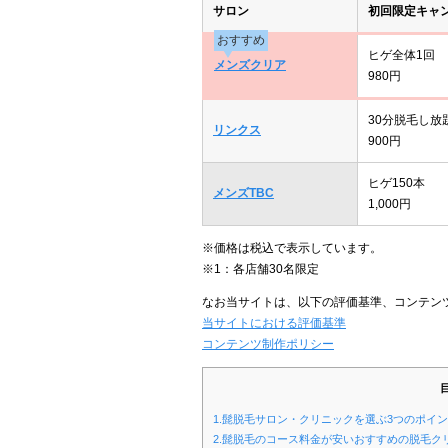
サロン
初回限定キャ
おすすめ
ヒゲ全体1回
メンズクリア
980円
30分脱毛し放
リンクス
900円
ヒゲ150本
メンズTBC
1,000円
※価格は税込で表示しています。
※1：各店舗30名限定
なお当サイトは、以下の評価基準、コンテン
当サイトにおける評価基準
コンテンツ制作ポリシー
1.髭脱毛サロン・クリニックを選ぶ3つのポイ
2.髭脱毛のコース料金が安いおすすめの脱毛