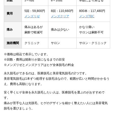
回数
5～6回
8～10回
本数により異なる
5回：59,800円
8回：110,660円
800本：117,480円
費用
メンズリゼ
メンズクリア
メンズTBC
痛みはあるが
かなり痛い
痛み
痛みは少ない
麻酔で軽減可
サロンは麻酔不可
施術機関
クリニック
サロン
サロン・クリニック
※価格は税込で表示しています。
※回数・費用は髭剃りが楽になるまでの目安
※メンズリゼとメンズクリアはヒゲ全体脱毛の料金
永久脱毛ができるのは、医療脱毛と美容電気脱毛の2つです。
美容電気脱毛は1本ずつ処理する脱毛法なので、範囲が広いと時間がかかるう
え、費用も高額になります。
安く早くヒゲ全体を永久脱毛したい人は、医療脱毛を選ぶのがおすすめで
す。
痛みが苦手な人は光脱毛、ヒゲのデザインを細かく整えたい人には美容電気
脱毛を選びましょう。