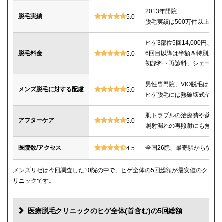
2013年開院
脱毛実績
5.0
脱毛実績は500万件以上
ヒゲ3部位5回14,000円、ヒゲ
脱毛料金
6回目以降は半額＆特別返金
5.0
初診料・再診料、シェービ
男性専門院、VIO脱毛は必
メンズ脱毛に対する配慮
5.0
ヒゲ脱毛には熱破壊式ヤグ
肌トラブルの治療費や薬代
アフターケア
5.0
照射漏れの再照射にも無料
医院数/アクセス
全国26院、最寄駅から徒歩
4.5
メンズリゼは今回調査した10院の中で、ヒゲ全体の5回総額が最安値のク
リニックです。
医療脱毛クリニックのヒゲ全体(首含む)の5回総額