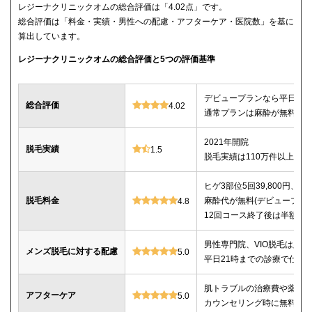
レジーナクリニックオムの総合評価は「4.02点」です。
総合評価は「料金・実績・男性への配慮・アフターケア・医院数」を基に
算出しています。
レジーナクリニックオムの総合評価と5つの評価基準
デビュープランなら平日限定で
総合評価
4.02
通常プランは麻酔が無料、全
2021年開院
脱毛実績
1.5
脱毛実績は110万件以上
ヒゲ3部位5回39,800円、ヒゲ
脱毛料金
麻酔代が無料(デビュープランの
4.8
12回コース終了後は半額で
男性専門院、VIO脱毛は必
メンズ脱毛に対する配慮
5.0
平日21時までの診療で仕事
肌トラブルの治療費や薬代
アフターケア
5.0
カウンセリング時に無料で