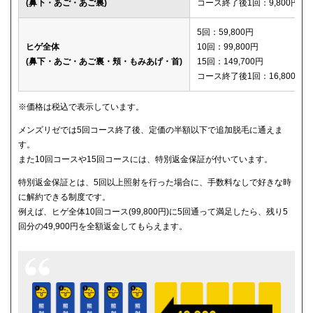
(鼻下・あご・あご裏)
コース終了後1回：9,800円
メディカルエピレーションクリニック
150,600円
5回：59,800円
ヒゲ全体
10回：99,800円
(鼻下・あご・あご裏・頬・もみあげ・首)
15回：149,700円
コース終了後1回：16,800円
※価格は税込で表示しています。
メンズリゼでは5回コース終了後、定価の半額以下で追加脱毛に通えま
す。
また10回コースや15回コースには、特別返金保証が付いています。
特別返金保証とは、5回以上照射を行った場合に、手数料なしで好きな時
に解約できる制度です。
例えば、ヒゲ全体10回コース(99,800円)に5回通って満足したら、残り5
回分の49,900円を全額返金してもらえます。