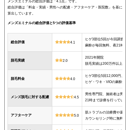
メンズエミナルの総合評価は「4.1点」です。
総合評価は「料金・実績・男性への配慮・アフターケア・医院数」を基に
算出しています。
メンズエミナルの総合評価と5つの評価基準
ヒゲ3部位5回が今回調査し
総合評価
4.1
麻酔が毎回無料、夜21時ま
2021年開院
脱毛実績
2.0
脱毛実績は200万件以上
ヒゲ3部位5回12,000円、ヒゲ
脱毛料金
4.0
ヒゲ・ワキ・VIOの麻酔が毎
男性専門院、施術者は男性o
メンズ脱毛に対する配慮
4.5
21時まで診療を行っている
肌トラブルの治療費や薬代
アフターケア
5.0
カウンセリング時に無料で