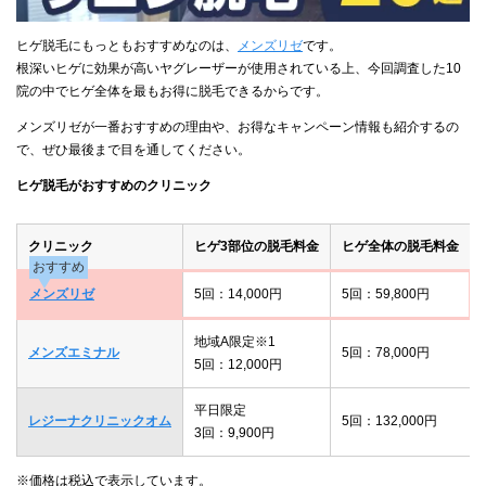
ヒゲ脱毛にもっともおすすめなのは、
メンズリゼ
です。
根深いヒゲに効果が高いヤグレーザーが使用されている上、今回調査した10
院の中でヒゲ全体を最もお得に脱毛できるからです。
メンズリゼが一番おすすめの理由や、お得なキャンペーン情報も紹介するの
で、ぜひ最後まで目を通してください。
ヒゲ脱毛がおすすめのクリニック
クリニック
ヒゲ3部位の脱毛料金
ヒゲ全体の脱毛料金
おすすめ
メンズリゼ
5回：14,000円
5回：59,800円
地域A限定※1
メンズエミナル
5回：78,000円
5回：12,000円
平日限定
レジーナクリニックオム
5回：132,000円
3回：9,900円
※価格は税込で表示しています。