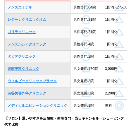
メンズエミナル
男性専門/64院
1回消化or5,000
レジーナクリニックオム
男性専門/21院
1回消化
ゴリラクリニック
男性専門/21院
1回消化
メンズルシアクリニック
男性専門/4院
1回消化
ダビデクリニック
男性専門/2院
1回消化
湘南美容クリニック
男女兼用/170院
3,000円
ウィルビークリニックブラック
男女兼用/3院
1回消化
渋谷美容外科クリニック
男女兼用/5院
2,200円
メディカルエピレーションクリニック
男女兼用/1院
無料
【サロン】通いやすさを店舗数・男性専門・当日キャンセル・シェービング
代で比較