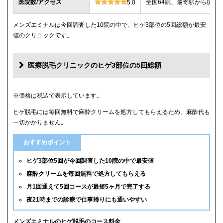
医院数/アクセス
全国64院、最寄駅から徒歩
5.0
メンズエミナルは今回調査した10院の中で、ヒゲ3部位の5回総額が最安
値のクリニックです。
医療脱毛クリニックのヒゲ3部位の5回総額
クリニック
ヒゲ3部位の5回総額
※価格は税込で表示しています。
ヒゲ脱毛には毎回無料で麻酔クリームを処方してもらえるため、麻酔代も
メンズエミナル
12,000円
一切かかりません。
メンズリゼ
14,000円
おすすめポイント
湘南美容クリニック
16,800円(6回)
ヒゲ3部位5回が今回調査した10院の中で最安値
麻酔クリームを毎回無料で処方してもらえる
レジーナクリニックオム
39,800円
月1回通えて5回コースが最短5ヶ月で完了する
夜21時までの診療で仕事帰りにも通いやすい
ゴリラクリニック
39,800円(平日6回)
メンズルシアクリニック
43,120円(平日5回)
メンズエミナルのヒゲ脱毛のコース料金