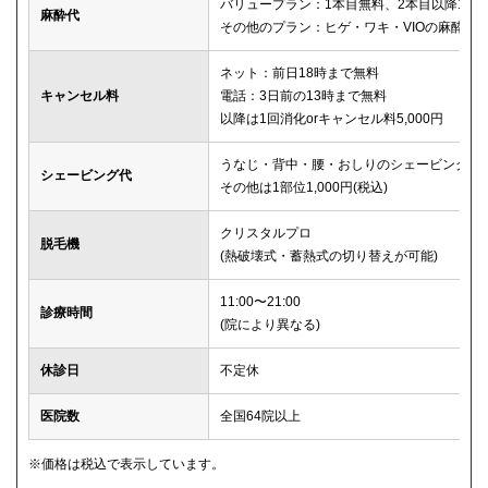
バリュープラン：1本目無料、2本目以降1本2,
麻酔代
その他のプラン：ヒゲ・ワキ・VIOの麻酔が
ネット：前日18時まで無料
キャンセル料
電話：3日前の13時まで無料
以降は1回消化orキャンセル料5,000円
うなじ・背中・腰・おしりのシェービングは
シェービング代
その他は1部位1,000円(税込)
クリスタルプロ
脱毛機
(熱破壊式・蓄熱式の切り替えが可能)
11:00〜21:00
診療時間
(院により異なる)
休診日
不定休
医院数
全国64院以上
※価格は税込で表示しています。