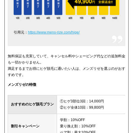
引用元：
https://www.mens-rize.com/hige/
無料保証も充実していて、キャンセル料やシェービング代などの追加料金
も一切かかりません。
満足するまでお得にヒゲ脱毛に通いたい人は、メンズリゼを選ぶのがおす
すめです。
メンズリゼの特徴
①ヒゲ3部位3回：14,000円
おすすめのヒゲ脱毛プラン
②ヒゲ全体10回：99,800円
学割：10%OFF
割引キャンペーン
乗り換え割：10%OFF
ペア割：最大10%OFF