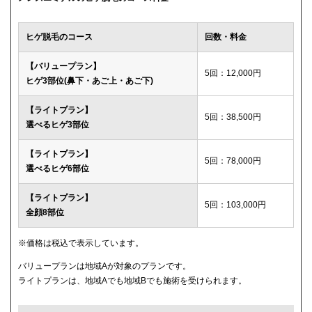
ウィルビークリニックブラック
49,500円
ヒゲ脱毛のコース
回数・料金
渋谷美容外科クリニック
52,800円
【バリュープラン】
5回：12,000円
ヒゲ3部位(鼻下・あご上・あご下)
メディカルエピレーションクリニック
84,000円(6回)
【ライトプラン】
ダビデクリニック
プランなし
5回：38,500円
選べるヒゲ3部位
【ライトプラン】
5回：78,000円
選べるヒゲ6部位
【ライトプラン】
5回：103,000円
全顔8部位
※価格は税込で表示しています。
バリュープランは地域Aが対象のプランです。
ライトプランは、地域Aでも地域Bでも施術を受けられます。