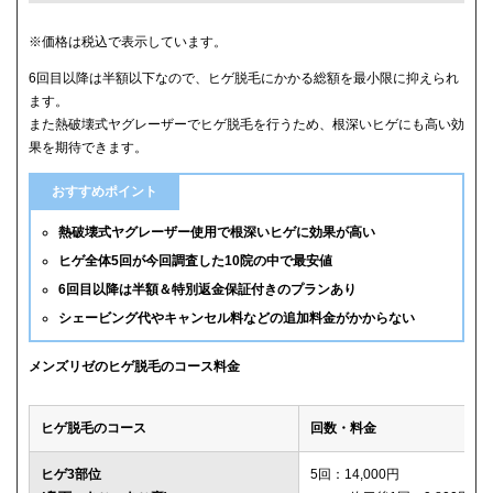
クリニック
ヒゲ全体(首含む)の5回総額
※価格は税込で表示しています。
6回目以降は半額以下なので、ヒゲ脱毛にかかる総額を最小限に抑えられ
メンズリゼ
59,800円
ます。
また熱破壊式ヤグレーザーでヒゲ脱毛を行うため、根深いヒゲにも高い効
メンズルシアクリニック
61,600円(平日5回)
果を期待できます。
湘南美容クリニック
65,880円(6回)
おすすめポイント
渋谷美容外科クリニック
74,800円(首あご裏除く)
熱破壊式ヤグレーザー使用で根深いヒゲに効果が高い
ヒゲ全体5回が今回調査した10院の中で最安値
ゴリラクリニック
76,800円(平日6回)
6回目以降は半額＆特別返金保証付きのプランあり
シェービング代やキャンセル料などの追加料金がかからない
メンズエミナル
78,000円
ダビデクリニック
79,000円(6回)
メンズリゼのヒゲ脱毛のコース料金
ウィルビークリニックブラック
88,000円
ヒゲ脱毛のコース
回数・料金
レジーナクリニックオム
132,000円
ヒゲ3部位
5回：14,000円