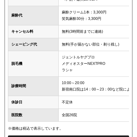
麻酔クリーム1本：3,300円
麻酔代
笑気麻酔30分：3,300円
キャンセル料
無料(3時間前までに連絡)
シェービング代
無料(手が届かない部位・剃り残し)
ジェントルヤグプロ
脱毛機
メディオスターNEXTPRO
ラシャ
10:00～20:00
診療時間
新宿南口院は14：00～23：00など院により
休診日
不定休
医院数
全国26院
※価格は税込で表示しています。