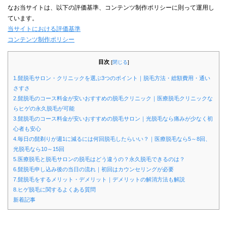
なお当サイトは、以下の評価基準、コンテンツ制作ポリシーに則って運用し
ています。
当サイトにおける評価基準
コンテンツ制作ポリシー
目次
[
閉じる
]
1.髭脱毛サロン・クリニックを選ぶ3つのポイント｜脱毛方法・総額費用・通い
さすさ
2.髭脱毛のコース料金が安いおすすめの脱毛クリニック｜医療脱毛クリニックな
らヒゲの永久脱毛が可能
3.髭脱毛のコース料金が安いおすすめの脱毛サロン｜光脱毛なら痛みが少なく初
心者も安心
4.毎日の髭剃りが週1に減るには何回脱毛したらいい？｜医療脱毛なら5～8回、
光脱毛なら10～15回
5.医療脱毛と脱毛サロンの脱毛はどう違うの？永久脱毛できるのは？
6.髭脱毛申し込み後の当日の流れ｜初回はカウンセリングが必要
7.髭脱毛をするメリット・デメリット｜デメリットの解消方法も解説
8.ヒゲ脱毛に関するよくある質問
新着記事