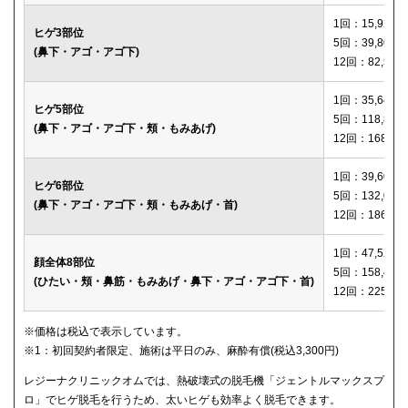
1回：15,920円
ヒゲ3部位
5回：39,800円
(鼻下・アゴ・アゴ下)
12回：82,560
1回：35,640円
ヒゲ5部位
5回：118,800
(鼻下・アゴ・アゴ下・頬・もみあげ)
12回：168,12
1回：39,600円
ヒゲ6部位
5回：132,000
(鼻下・アゴ・アゴ下・頬・もみあげ・首)
12回：186,00
1回：47,520円
顔全体8部位
5回：158,400
(ひたい・頬・鼻筋・もみあげ・鼻下・アゴ・アゴ下・首)
12回：225,00
※価格は税込で表示しています。
※1：初回契約者限定、施術は平日のみ、麻酔有償(税込3,300円)
レジーナクリニックオムでは、熱破壊式の脱毛機「ジェントルマックスプ
ロ」でヒゲ脱毛を行うため、太いヒゲも効率よく脱毛できます。