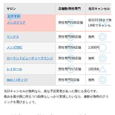
サロン
店舗数/男性専門
当日キャンセル
おすすめ
前日23:59まで無料
メンズクリア
男性専門/106店舗
LINEでキャンセル
リンクス
男性専門/88店舗
無料
メンズTBC
男性専門/54店舗
1,000円
ローランドビューティーラウンジ
男性専門/39店舗
無料
レイロール
男性専門/17店舗
1回消化
dats！(ダッツ)
男性専門/2店舗
無料
当日キャンセルが無料なら、急な予定変更があった際にも安心です。
痛みを最小限に抑えつつ効果もしっかり実感したいなら、麻酔が無料のクリ
ニックを選びましょう。