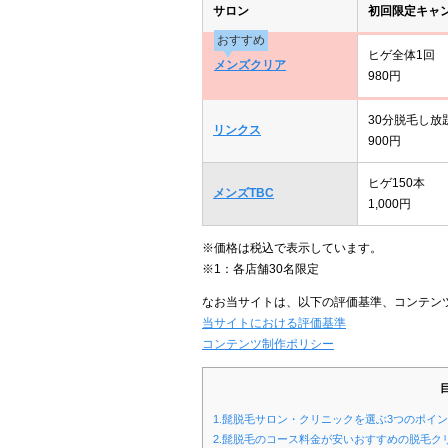
サロン
初回限定キャ
おすすめ
ヒゲ全体1回
メンズクリア
980円
30分脱毛し放
リンクス
900円
ヒゲ150本
メンズTBC
1,000円
※価格は税込で表示しています。
※1：各店舗30名限定
なお当サイトは、以下の評価基準、コンテン
当サイトにおける評価基準
コンテンツ制作ポリシー
1.髭脱毛サロン・クリニックを選ぶ3つのポイ
2.髭脱毛のコース料金が安いおすすめの脱毛