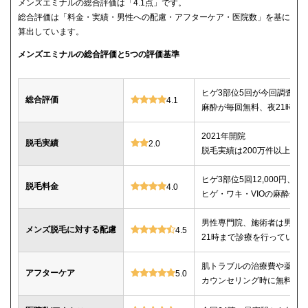
メンズエミナルの総合評価は「4.1点」です。
総合評価は「料金・実績・男性への配慮・アフターケア・医院数」を基に
算出しています。
メンズエミナルの総合評価と5つの評価基準
ヒゲ3部位5回が今回調査し
総合評価
4.1
麻酔が毎回無料、夜21時ま
2021年開院
脱毛実績
2.0
脱毛実績は200万件以上
ヒゲ3部位5回12,000円、ヒゲ
脱毛料金
4.0
ヒゲ・ワキ・VIOの麻酔が毎
男性専門院、施術者は男性o
メンズ脱毛に対する配慮
4.5
21時まで診療を行っている
肌トラブルの治療費や薬代
アフターケア
5.0
カウンセリング時に無料で