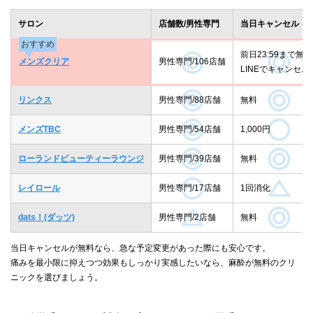
サロン
店舗数/男性専門
当日キャンセル
おすすめ
前日23:59まで無料
メンズクリア
男性専門/106店舗
LINEでキャンセル
リンクス
男性専門/88店舗
無料
メンズTBC
男性専門/54店舗
1,000円
ローランドビューティーラウンジ
男性専門/39店舗
無料
レイロール
男性専門/17店舗
1回消化
dats！(ダッツ)
男性専門/2店舗
無料
当日キャンセルが無料なら、急な予定変更があった際にも安心です。
痛みを最小限に抑えつつ効果もしっかり実感したいなら、麻酔が無料のクリ
ニックを選びましょう。