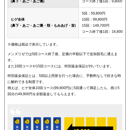
(鼻下・あご・あご裏)
コース終了後1回：9,800円
メディカルエピレーションクリニック
150,600円
5回：59,800円
ヒゲ全体
10回：99,800円
(鼻下・あご・あご裏・頬・もみあげ・首)
15回：149,700円
コース終了後1回：16,800円
※価格は税込で表示しています。
メンズリゼでは5回コース終了後、定価の半額以下で追加脱毛に通えま
す。
また10回コースや15回コースには、特別返金保証が付いています。
特別返金保証とは、5回以上照射を行った場合に、手数料なしで好きな時
に解約できる制度です。
例えば、ヒゲ全体10回コース(99,800円)に5回通って満足したら、残り5
回分の49,900円を全額返金してもらえます。