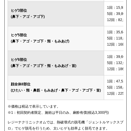
1回：15,920円
ヒゲ3部位
5回：39,800円
(鼻下・アゴ・アゴ下)
12回：82,560
1回：35,640円
ヒゲ5部位
5回：118,800
(鼻下・アゴ・アゴ下・頬・もみあげ)
12回：168,12
1回：39,600円
ヒゲ6部位
5回：132,000
(鼻下・アゴ・アゴ下・頬・もみあげ・首)
12回：186,00
1回：47,520円
顔全体8部位
5回：158,400
(ひたい・頬・鼻筋・もみあげ・鼻下・アゴ・アゴ下・首)
12回：225,00
※価格は税込で表示しています。
※1：初回契約者限定、施術は平日のみ、麻酔有償(税込3,300円)
レジーナクリニックオムでは、熱破壊式の脱毛機「ジェントルマックスプ
ロ」でヒゲ脱毛を行うため、太いヒゲも効率よく脱毛できます。