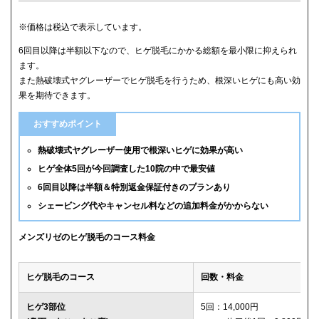
クリニック
ヒゲ全体(首含む)の5回総額
※価格は税込で表示しています。
6回目以降は半額以下なので、ヒゲ脱毛にかかる総額を最小限に抑えられ
メンズリゼ
59,800円
ます。
また熱破壊式ヤグレーザーでヒゲ脱毛を行うため、根深いヒゲにも高い効
メンズルシアクリニック
61,600円(平日5回)
果を期待できます。
湘南美容クリニック
65,880円(6回)
おすすめポイント
渋谷美容外科クリニック
74,800円(首あご裏除く)
熱破壊式ヤグレーザー使用で根深いヒゲに効果が高い
ヒゲ全体5回が今回調査した10院の中で最安値
ゴリラクリニック
76,800円(平日6回)
6回目以降は半額＆特別返金保証付きのプランあり
シェービング代やキャンセル料などの追加料金がかからない
メンズエミナル
78,000円
ダビデクリニック
79,000円(6回)
メンズリゼのヒゲ脱毛のコース料金
ウィルビークリニックブラック
88,000円
ヒゲ脱毛のコース
回数・料金
レジーナクリニックオム
132,000円
ヒゲ3部位
5回：14,000円