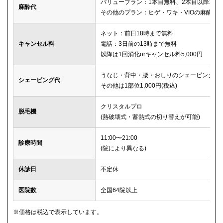
バリュープラン：1本目無料、2本目以降1本2,
麻酔代
その他のプラン：ヒゲ・ワキ・VIOの麻酔が
ネット：前日18時まで無料
キャンセル料
電話：3日前の13時まで無料
以降は1回消化orキャンセル料5,000円
うなじ・背中・腰・おしりのシェービングは
シェービング代
その他は1部位1,000円(税込)
クリスタルプロ
脱毛機
(熱破壊式・蓄熱式の切り替えが可能)
11:00〜21:00
診療時間
(院により異なる)
休診日
不定休
医院数
全国64院以上
※価格は税込で表示しています。