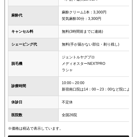
麻酔クリーム1本：3,300円
麻酔代
笑気麻酔30分：3,300円
キャンセル料
無料(3時間前までに連絡)
シェービング代
無料(手が届かない部位・剃り残し)
ジェントルヤグプロ
脱毛機
メディオスターNEXTPRO
ラシャ
10:00～20:00
診療時間
新宿南口院は14：00～23：00など院により
休診日
不定休
医院数
全国26院
※価格は税込で表示しています。