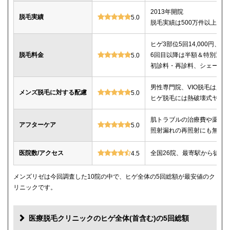
2013年開院
脱毛実績
5.0
脱毛実績は500万件以上
ヒゲ3部位5回14,000円、ヒゲ
脱毛料金
6回目以降は半額＆特別返金
5.0
初診料・再診料、シェービ
男性専門院、VIO脱毛は必
メンズ脱毛に対する配慮
5.0
ヒゲ脱毛には熱破壊式ヤグ
肌トラブルの治療費や薬代
アフターケア
5.0
照射漏れの再照射にも無料
医院数/アクセス
全国26院、最寄駅から徒歩
4.5
メンズリゼは今回調査した10院の中で、ヒゲ全体の5回総額が最安値のク
リニックです。
医療脱毛クリニックのヒゲ全体(首含む)の5回総額