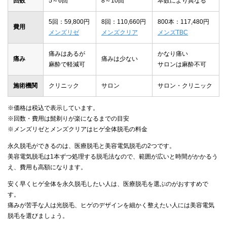
回数
5～6回
8～10回
本数により異なる
5回：59,800円
8回：110,660円
800本：117,480円
費用
メンズリゼ
メンズクリア
メンズTBC
痛みはあるが
かなり痛い
痛み
痛みは少ない
麻酔で軽減可
サロンは麻酔不可
施術機関
クリニック
サロン
サロン・クリニック
※価格は税込で表示しています。
※回数・費用は髭剃りが楽になるまでの目安
※メンズリゼとメンズクリアはヒゲ全体脱毛の料金
永久脱毛ができるのは、医療脱毛と美容電気脱毛の2つです。
美容電気脱毛は1本ずつ処理する脱毛法なので、範囲が広いと時間がかかるう
え、費用も高額になります。
安く早くヒゲ全体を永久脱毛したい人は、医療脱毛を選ぶのがおすすめで
す。
痛みが苦手な人は光脱毛、ヒゲのデザインを細かく整えたい人には美容電気
脱毛を選びましょう。