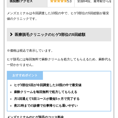
医院数/アクセス
全国64院、最寄駅から徒歩
5.0
メンズエミナルは今回調査した10院の中で、ヒゲ3部位の5回総額が最安
値のクリニックです。
医療脱毛クリニックのヒゲ3部位の5回総額
クリニック
ヒゲ3部位の5回総額
※価格は税込で表示しています。
ヒゲ脱毛には毎回無料で麻酔クリームを処方してもらえるため、麻酔代も
メンズエミナル
12,000円
一切かかりません。
メンズリゼ
14,000円
おすすめポイント
湘南美容クリニック
16,800円(6回)
ヒゲ3部位5回が今回調査した10院の中で最安値
麻酔クリームを毎回無料で処方してもらえる
レジーナクリニックオム
39,800円
月1回通えて5回コースが最短5ヶ月で完了する
夜21時までの診療で仕事帰りにも通いやすい
ゴリラクリニック
39,800円(平日6回)
メンズルシアクリニック
43,120円(平日5回)
メンズエミナルのヒゲ脱毛のコース料金