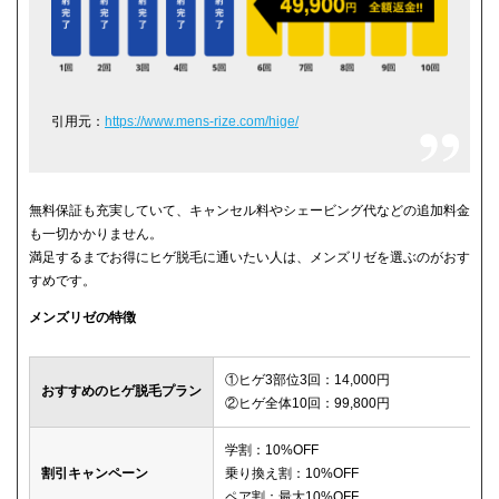
引用元：
https://www.mens-rize.com/hige/
無料保証も充実していて、キャンセル料やシェービング代などの追加料金
も一切かかりません。
満足するまでお得にヒゲ脱毛に通いたい人は、メンズリゼを選ぶのがおす
すめです。
メンズリゼの特徴
①ヒゲ3部位3回：14,000円
おすすめのヒゲ脱毛プラン
②ヒゲ全体10回：99,800円
学割：10%OFF
割引キャンペーン
乗り換え割：10%OFF
ペア割：最大10%OFF