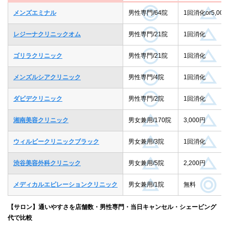
メンズエミナル
男性専門/64院
1回消化or5,000
レジーナクリニックオム
男性専門/21院
1回消化
ゴリラクリニック
男性専門/21院
1回消化
メンズルシアクリニック
男性専門/4院
1回消化
ダビデクリニック
男性専門/2院
1回消化
湘南美容クリニック
男女兼用/170院
3,000円
ウィルビークリニックブラック
男女兼用/3院
1回消化
渋谷美容外科クリニック
男女兼用/5院
2,200円
メディカルエピレーションクリニック
男女兼用/1院
無料
【サロン】通いやすさを店舗数・男性専門・当日キャンセル・シェービング
代で比較