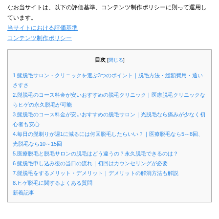
なお当サイトは、以下の評価基準、コンテンツ制作ポリシーに則って運用し
ています。
当サイトにおける評価基準
コンテンツ制作ポリシー
目次
[
閉じる
]
1.髭脱毛サロン・クリニックを選ぶ3つのポイント｜脱毛方法・総額費用・通い
さすさ
2.髭脱毛のコース料金が安いおすすめの脱毛クリニック｜医療脱毛クリニックな
らヒゲの永久脱毛が可能
3.髭脱毛のコース料金が安いおすすめの脱毛サロン｜光脱毛なら痛みが少なく初
心者も安心
4.毎日の髭剃りが週1に減るには何回脱毛したらいい？｜医療脱毛なら5～8回、
光脱毛なら10～15回
5.医療脱毛と脱毛サロンの脱毛はどう違うの？永久脱毛できるのは？
6.髭脱毛申し込み後の当日の流れ｜初回はカウンセリングが必要
7.髭脱毛をするメリット・デメリット｜デメリットの解消方法も解説
8.ヒゲ脱毛に関するよくある質問
新着記事