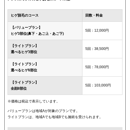
ウィルビークリニックブラック
49,500円
ヒゲ脱毛のコース
回数・料金
渋谷美容外科クリニック
52,800円
【バリュープラン】
5回：12,000円
ヒゲ3部位(鼻下・あご上・あご下)
メディカルエピレーションクリニック
84,000円(6回)
【ライトプラン】
ダビデクリニック
プランなし
5回：38,500円
選べるヒゲ3部位
【ライトプラン】
5回：78,000円
選べるヒゲ6部位
【ライトプラン】
5回：103,000円
全顔8部位
※価格は税込で表示しています。
バリュープランは地域Aが対象のプランです。
ライトプランは、地域Aでも地域Bでも施術を受けられます。