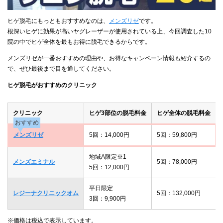
ヒゲ脱毛にもっともおすすめなのは、
メンズリゼ
です。
根深いヒゲに効果が高いヤグレーザーが使用されている上、今回調査した10
院の中でヒゲ全体を最もお得に脱毛できるからです。
メンズリゼが一番おすすめの理由や、お得なキャンペーン情報も紹介するの
で、ぜひ最後まで目を通してください。
ヒゲ脱毛がおすすめのクリニック
クリニック
ヒゲ3部位の脱毛料金
ヒゲ全体の脱毛料金
おすすめ
メンズリゼ
5回：14,000円
5回：59,800円
地域A限定※1
メンズエミナル
5回：78,000円
5回：12,000円
平日限定
レジーナクリニックオム
5回：132,000円
3回：9,900円
※価格は税込で表示しています。