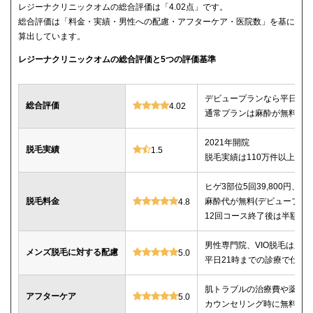
レジーナクリニックオムの総合評価は「4.02点」です。
総合評価は「料金・実績・男性への配慮・アフターケア・医院数」を基に
算出しています。
レジーナクリニックオムの総合評価と5つの評価基準
デビュープランなら平日限定で
総合評価
4.02
通常プランは麻酔が無料、全
2021年開院
脱毛実績
1.5
脱毛実績は110万件以上
ヒゲ3部位5回39,800円、ヒゲ
脱毛料金
麻酔代が無料(デビュープランの
4.8
12回コース終了後は半額で
男性専門院、VIO脱毛は必
メンズ脱毛に対する配慮
5.0
平日21時までの診療で仕事
肌トラブルの治療費や薬代
アフターケア
5.0
カウンセリング時に無料で