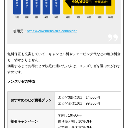
引用元：
https://www.mens-rize.com/hige/
無料保証も充実していて、キャンセル料やシェービング代などの追加料金
も一切かかりません。
満足するまでお得にヒゲ脱毛に通いたい人は、メンズリゼを選ぶのがおす
すめです。
メンズリゼの特徴
①ヒゲ3部位3回：14,000円
おすすめのヒゲ脱毛プラン
②ヒゲ全体10回：99,800円
学割：10%OFF
割引キャンペーン
乗り換え割：10%OFF
ペア割：最大10%OFF