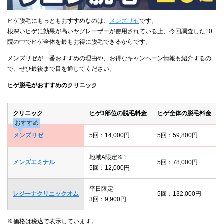
ヒゲ脱毛にもっともおすすめなのは、
メンズリゼ
です。
根深いヒゲに効果が高いヤグレーザーが使用されている上、今回調査した10
院の中でヒゲ全体を最もお得に脱毛できるからです。
メンズリゼが一番おすすめの理由や、お得なキャンペーン情報も紹介するの
で、ぜひ最後まで目を通してください。
ヒゲ脱毛がおすすめのクリニック
クリニック
ヒゲ3部位の脱毛料金
ヒゲ全体の脱毛料金
おすすめ
メンズリゼ
5回：14,000円
5回：59,800円
地域A限定※1
メンズエミナル
5回：78,000円
5回：12,000円
平日限定
レジーナクリニックオム
5回：132,000円
3回：9,900円
※価格は税込で表示しています。