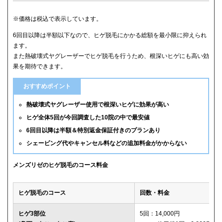
クリニック
ヒゲ全体(首含む)の5回総額
※価格は税込で表示しています。
6回目以降は半額以下なので、ヒゲ脱毛にかかる総額を最小限に抑えられ
メンズリゼ
59,800円
ます。
また熱破壊式ヤグレーザーでヒゲ脱毛を行うため、根深いヒゲにも高い効
メンズルシアクリニック
61,600円(平日5回)
果を期待できます。
湘南美容クリニック
65,880円(6回)
おすすめポイント
渋谷美容外科クリニック
74,800円(首あご裏除く)
熱破壊式ヤグレーザー使用で根深いヒゲに効果が高い
ヒゲ全体5回が今回調査した10院の中で最安値
ゴリラクリニック
76,800円(平日6回)
6回目以降は半額＆特別返金保証付きのプランあり
シェービング代やキャンセル料などの追加料金がかからない
メンズエミナル
78,000円
ダビデクリニック
79,000円(6回)
メンズリゼのヒゲ脱毛のコース料金
ウィルビークリニックブラック
88,000円
ヒゲ脱毛のコース
回数・料金
レジーナクリニックオム
132,000円
ヒゲ3部位
5回：14,000円