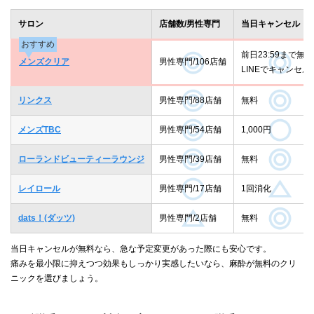
サロン
店舗数/男性専門
当日キャンセル
おすすめ
前日23:59まで無料
メンズクリア
男性専門/106店舗
LINEでキャンセル
リンクス
男性専門/88店舗
無料
メンズTBC
男性専門/54店舗
1,000円
ローランドビューティーラウンジ
男性専門/39店舗
無料
レイロール
男性専門/17店舗
1回消化
dats！(ダッツ)
男性専門/2店舗
無料
当日キャンセルが無料なら、急な予定変更があった際にも安心です。
痛みを最小限に抑えつつ効果もしっかり実感したいなら、麻酔が無料のクリ
ニックを選びましょう。