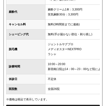
麻酔クリーム1本：3,300円
麻酔代
笑気麻酔30分：3,300円
キャンセル料
無料(3時間前までに連絡)
シェービング代
無料(手が届かない部位・剃り残し)
ジェントルヤグプロ
脱毛機
メディオスターNEXTPRO
ラシャ
10:00～20:00
診療時間
新宿南口院は14：00～23：00など院により
休診日
不定休
医院数
全国26院
※価格は税込で表示しています。