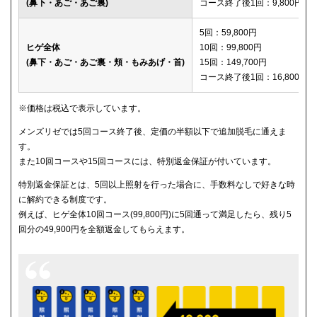
(鼻下・あご・あご裏)
コース終了後1回：9,800円
メディカルエピレーションクリニック
150,600円
5回：59,800円
ヒゲ全体
10回：99,800円
(鼻下・あご・あご裏・頬・もみあげ・首)
15回：149,700円
コース終了後1回：16,800円
※価格は税込で表示しています。
メンズリゼでは5回コース終了後、定価の半額以下で追加脱毛に通えま
す。
また10回コースや15回コースには、特別返金保証が付いています。
特別返金保証とは、5回以上照射を行った場合に、手数料なしで好きな時
に解約できる制度です。
例えば、ヒゲ全体10回コース(99,800円)に5回通って満足したら、残り5
回分の49,900円を全額返金してもらえます。