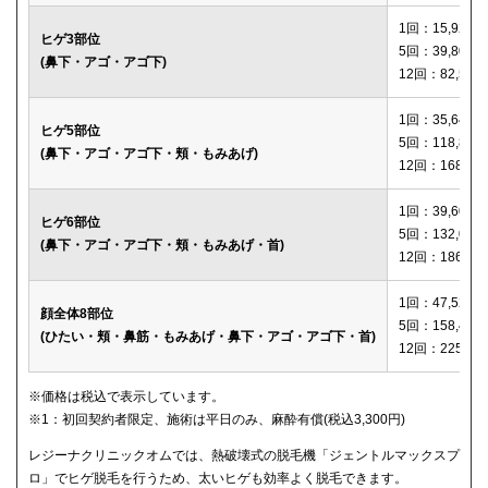
1回：15,920円
ヒゲ3部位
5回：39,800円
(鼻下・アゴ・アゴ下)
12回：82,560
1回：35,640円
ヒゲ5部位
5回：118,800
(鼻下・アゴ・アゴ下・頬・もみあげ)
12回：168,12
1回：39,600円
ヒゲ6部位
5回：132,000
(鼻下・アゴ・アゴ下・頬・もみあげ・首)
12回：186,00
1回：47,520円
顔全体8部位
5回：158,400
(ひたい・頬・鼻筋・もみあげ・鼻下・アゴ・アゴ下・首)
12回：225,00
※価格は税込で表示しています。
※1：初回契約者限定、施術は平日のみ、麻酔有償(税込3,300円)
レジーナクリニックオムでは、熱破壊式の脱毛機「ジェントルマックスプ
ロ」でヒゲ脱毛を行うため、太いヒゲも効率よく脱毛できます。