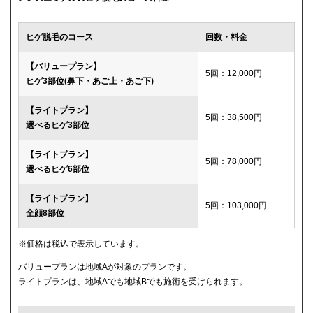
ウィルビークリニックブラック
49,500円
ヒゲ脱毛のコース
回数・料金
渋谷美容外科クリニック
52,800円
【バリュープラン】
5回：12,000円
ヒゲ3部位(鼻下・あご上・あご下)
メディカルエピレーションクリニック
84,000円(6回)
【ライトプラン】
ダビデクリニック
プランなし
5回：38,500円
選べるヒゲ3部位
【ライトプラン】
5回：78,000円
選べるヒゲ6部位
【ライトプラン】
5回：103,000円
全顔8部位
※価格は税込で表示しています。
バリュープランは地域Aが対象のプランです。
ライトプランは、地域Aでも地域Bでも施術を受けられます。