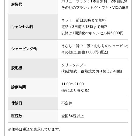
バリュープラン：1本目無料、2本目以降1本2,
麻酔代
その他のプラン：ヒゲ・ワキ・VIOの麻酔が
ネット：前日18時まで無料
キャンセル料
電話：3日前の13時まで無料
以降は1回消化orキャンセル料5,000円
うなじ・背中・腰・おしりのシェービングは
シェービング代
その他は1部位1,000円(税込)
クリスタルプロ
脱毛機
(熱破壊式・蓄熱式の切り替えが可能)
11:00〜21:00
診療時間
(院により異なる)
休診日
不定休
医院数
全国64院以上
※価格は税込で表示しています。