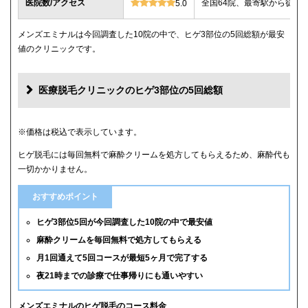
医院数/アクセス
全国64院、最寄駅から徒歩
5.0
メンズエミナルは今回調査した10院の中で、ヒゲ3部位の5回総額が最安
値のクリニックです。
医療脱毛クリニックのヒゲ3部位の5回総額
クリニック
ヒゲ3部位の5回総額
※価格は税込で表示しています。
ヒゲ脱毛には毎回無料で麻酔クリームを処方してもらえるため、麻酔代も
メンズエミナル
12,000円
一切かかりません。
メンズリゼ
14,000円
おすすめポイント
湘南美容クリニック
16,800円(6回)
ヒゲ3部位5回が今回調査した10院の中で最安値
麻酔クリームを毎回無料で処方してもらえる
レジーナクリニックオム
39,800円
月1回通えて5回コースが最短5ヶ月で完了する
夜21時までの診療で仕事帰りにも通いやすい
ゴリラクリニック
39,800円(平日6回)
メンズルシアクリニック
43,120円(平日5回)
メンズエミナルのヒゲ脱毛のコース料金