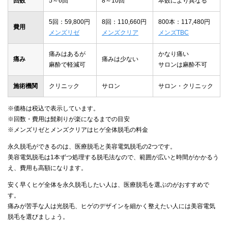
回数
5～6回
8～10回
本数により異なる
5回：59,800円
8回：110,660円
800本：117,480円
費用
メンズリゼ
メンズクリア
メンズTBC
痛みはあるが
かなり痛い
痛み
痛みは少ない
麻酔で軽減可
サロンは麻酔不可
施術機関
クリニック
サロン
サロン・クリニック
※価格は税込で表示しています。
※回数・費用は髭剃りが楽になるまでの目安
※メンズリゼとメンズクリアはヒゲ全体脱毛の料金
永久脱毛ができるのは、医療脱毛と美容電気脱毛の2つです。
美容電気脱毛は1本ずつ処理する脱毛法なので、範囲が広いと時間がかかるう
え、費用も高額になります。
安く早くヒゲ全体を永久脱毛したい人は、医療脱毛を選ぶのがおすすめで
す。
痛みが苦手な人は光脱毛、ヒゲのデザインを細かく整えたい人には美容電気
脱毛を選びましょう。