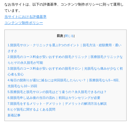
なお当サイトは、以下の評価基準、コンテンツ制作ポリシーに則って運用し
ています。
当サイトにおける評価基準
コンテンツ制作ポリシー
目次
[
閉じる
]
1.髭脱毛サロン・クリニックを選ぶ3つのポイント｜脱毛方法・総額費用・通い
さすさ
2.髭脱毛のコース料金が安いおすすめの脱毛クリニック｜医療脱毛クリニックな
らヒゲの永久脱毛が可能
3.髭脱毛のコース料金が安いおすすめの脱毛サロン｜光脱毛なら痛みが少なく初
心者も安心
4.毎日の髭剃りが週1に減るには何回脱毛したらいい？｜医療脱毛なら5～8回、
光脱毛なら10～15回
5.医療脱毛と脱毛サロンの脱毛はどう違うの？永久脱毛できるのは？
6.髭脱毛申し込み後の当日の流れ｜初回はカウンセリングが必要
7.髭脱毛をするメリット・デメリット｜デメリットの解消方法も解説
8.ヒゲ脱毛に関するよくある質問
新着記事