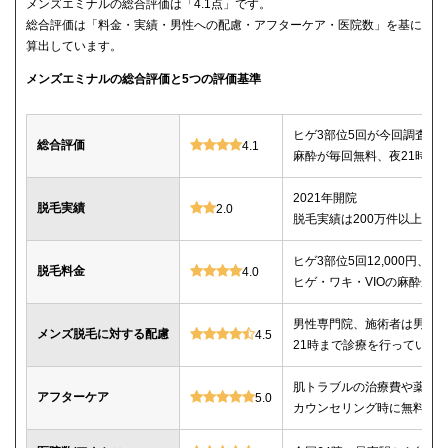
メンズエミナルの総合評価は「4.1点」です。
総合評価は「料金・実績・男性への配慮・アフターケア・医院数」を基に
算出しています。
メンズエミナルの総合評価と5つの評価基準
ヒゲ3部位5回が今回調査し
総合評価
4.1
麻酔が毎回無料、夜21時ま
2021年開院
脱毛実績
2.0
脱毛実績は200万件以上
ヒゲ3部位5回12,000円、ヒゲ
脱毛料金
4.0
ヒゲ・ワキ・VIOの麻酔が毎
男性専門院、施術者は男性o
メンズ脱毛に対する配慮
4.5
21時まで診療を行っている
肌トラブルの治療費や薬代
アフターケア
5.0
カウンセリング時に無料で