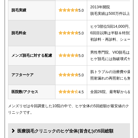
2013年開院
脱毛実績
5.0
脱毛実績は500万件以上
ヒゲ3部位5回14,000円、ヒゲ
脱毛料金
6回目以降は半額＆特別返金
5.0
初診料・再診料、シェービ
男性専門院、VIO脱毛は必
メンズ脱毛に対する配慮
5.0
ヒゲ脱毛には熱破壊式ヤグ
肌トラブルの治療費や薬代
アフターケア
5.0
照射漏れの再照射にも無料
医院数/アクセス
全国26院、最寄駅から徒歩
4.5
メンズリゼは今回調査した10院の中で、ヒゲ全体の5回総額が最安値のク
リニックです。
医療脱毛クリニックのヒゲ全体(首含む)の5回総額