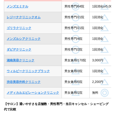
メンズエミナル
男性専門/64院
1回消化or5,000
レジーナクリニックオム
男性専門/21院
1回消化
ゴリラクリニック
男性専門/21院
1回消化
メンズルシアクリニック
男性専門/4院
1回消化
ダビデクリニック
男性専門/2院
1回消化
湘南美容クリニック
男女兼用/170院
3,000円
ウィルビークリニックブラック
男女兼用/3院
1回消化
渋谷美容外科クリニック
男女兼用/5院
2,200円
メディカルエピレーションクリニック
男女兼用/1院
無料
【サロン】通いやすさを店舗数・男性専門・当日キャンセル・シェービング
代で比較