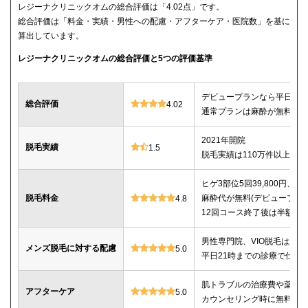
レジーナクリニックオムの総合評価は「4.02点」です。
総合評価は「料金・実績・男性への配慮・アフターケア・医院数」を基に
算出しています。
レジーナクリニックオムの総合評価と5つの評価基準
デビュープランなら平日限定で
総合評価
4.02
通常プランは麻酔が無料、全
2021年開院
脱毛実績
1.5
脱毛実績は110万件以上
ヒゲ3部位5回39,800円、ヒゲ
脱毛料金
麻酔代が無料(デビュープランの
4.8
12回コース終了後は半額で
男性専門院、VIO脱毛は必
メンズ脱毛に対する配慮
5.0
平日21時までの診療で仕事
肌トラブルの治療費や薬代
アフターケア
5.0
カウンセリング時に無料で