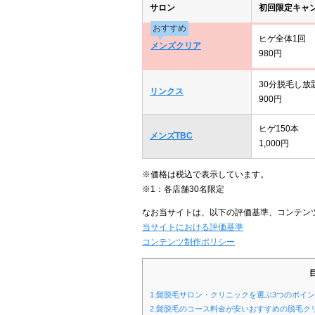
サロン
初回限定キャ
おすすめ
ヒゲ全体1回
メンズクリア
980円
30分脱毛し放
リンクス
900円
ヒゲ150本
メンズTBC
1,000円
※価格は税込で表示しています。
※1：各店舗30名限定
なお当サイトは、以下の評価基準、コンテン
当サイトにおける評価基準
コンテンツ制作ポリシー
1.髭脱毛サロン・クリニックを選ぶ3つのポイ
2.髭脱毛のコース料金が安いおすすめの脱毛