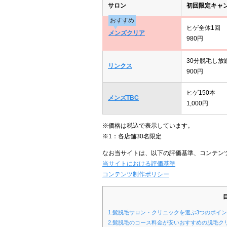
サロン
初回限定キャ
おすすめ
ヒゲ全体1回
メンズクリア
980円
30分脱毛し放
リンクス
900円
ヒゲ150本
メンズTBC
1,000円
※価格は税込で表示しています。
※1：各店舗30名限定
なお当サイトは、以下の評価基準、コンテン
当サイトにおける評価基準
コンテンツ制作ポリシー
1.髭脱毛サロン・クリニックを選ぶ3つのポイ
2.髭脱毛のコース料金が安いおすすめの脱毛