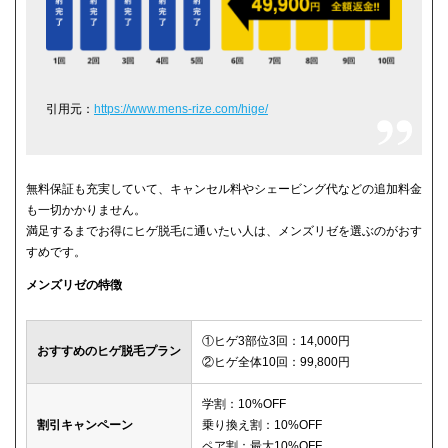
引用元：
https://www.mens-rize.com/hige/
無料保証も充実していて、キャンセル料やシェービング代などの追加料金
も一切かかりません。
満足するまでお得にヒゲ脱毛に通いたい人は、メンズリゼを選ぶのがおす
すめです。
メンズリゼの特徴
①ヒゲ3部位3回：14,000円
おすすめのヒゲ脱毛プラン
②ヒゲ全体10回：99,800円
学割：10%OFF
割引キャンペーン
乗り換え割：10%OFF
ペア割：最大10%OFF