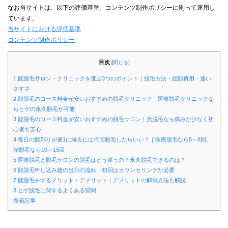
なお当サイトは、以下の評価基準、コンテンツ制作ポリシーに則って運用し
ています。
当サイトにおける評価基準
コンテンツ制作ポリシー
目次
[
閉じる
]
1.髭脱毛サロン・クリニックを選ぶ3つのポイント｜脱毛方法・総額費用・通い
さすさ
2.髭脱毛のコース料金が安いおすすめの脱毛クリニック｜医療脱毛クリニックな
らヒゲの永久脱毛が可能
3.髭脱毛のコース料金が安いおすすめの脱毛サロン｜光脱毛なら痛みが少なく初
心者も安心
4.毎日の髭剃りが週1に減るには何回脱毛したらいい？｜医療脱毛なら5～8回、
光脱毛なら10～15回
5.医療脱毛と脱毛サロンの脱毛はどう違うの？永久脱毛できるのは？
6.髭脱毛申し込み後の当日の流れ｜初回はカウンセリングが必要
7.髭脱毛をするメリット・デメリット｜デメリットの解消方法も解説
8.ヒゲ脱毛に関するよくある質問
新着記事