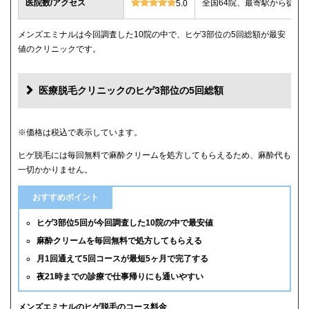
医院数/アクセス
全国64院、最寄駅から徒歩
5.0
メンズエミナルは今回調査した10院の中で、ヒゲ3部位の5回総額が最安
値のクリニックです。
医療脱毛クリニックのヒゲ3部位の5回総額
クリニック
ヒゲ3部位の5回総額
※価格は税込で表示しています。
ヒゲ脱毛には毎回無料で麻酔クリームを処方してもらえるため、麻酔代も
メンズエミナル
12,000円
一切かかりません。
メンズリゼ
14,000円
おすすめポイント
湘南美容クリニック
16,800円(6回)
ヒゲ3部位5回が今回調査した10院の中で最安値
麻酔クリームを毎回無料で処方してもらえる
レジーナクリニックオム
39,800円
月1回通えて5回コースが最短5ヶ月で完了する
夜21時までの診療で仕事帰りにも通いやすい
ゴリラクリニック
39,800円(平日6回)
メンズルシアクリニック
43,120円(平日5回)
メンズエミナルのヒゲ脱毛のコース料金