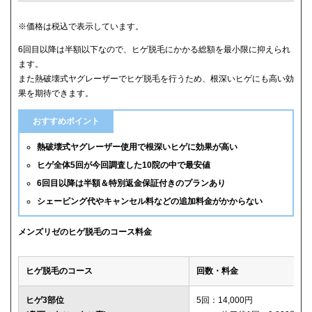
クリニック
ヒゲ全体(首含む)の5回総額
※価格は税込で表示しています。
6回目以降は半額以下なので、ヒゲ脱毛にかかる総額を最小限に抑えられ
メンズリゼ
59,800円
ます。
また熱破壊式ヤグレーザーでヒゲ脱毛を行うため、根深いヒゲにも高い効
メンズルシアクリニック
61,600円(平日5回)
果を期待できます。
湘南美容クリニック
65,880円(6回)
おすすめポイント
渋谷美容外科クリニック
74,800円(首あご裏除く)
熱破壊式ヤグレーザー使用で根深いヒゲに効果が高い
ヒゲ全体5回が今回調査した10院の中で最安値
ゴリラクリニック
76,800円(平日6回)
6回目以降は半額＆特別返金保証付きのプランあり
シェービング代やキャンセル料などの追加料金がかからない
メンズエミナル
78,000円
ダビデクリニック
79,000円(6回)
メンズリゼのヒゲ脱毛のコース料金
ウィルビークリニックブラック
88,000円
ヒゲ脱毛のコース
回数・料金
レジーナクリニックオム
132,000円
ヒゲ3部位
5回：14,000円