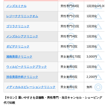
メンズエミナル
男性専門/64院
1回消化or5,000
レジーナクリニックオム
男性専門/21院
1回消化
ゴリラクリニック
男性専門/21院
1回消化
メンズルシアクリニック
男性専門/4院
1回消化
ダビデクリニック
男性専門/2院
1回消化
湘南美容クリニック
男女兼用/170院
3,000円
ウィルビークリニックブラック
男女兼用/3院
1回消化
渋谷美容外科クリニック
男女兼用/5院
2,200円
メディカルエピレーションクリニック
男女兼用/1院
無料
【サロン】通いやすさを店舗数・男性専門・当日キャンセル・シェービング
代で比較