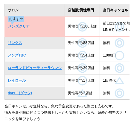
サロン
店舗数/男性専門
当日キャンセル
おすすめ
前日23:59まで無料
メンズクリア
男性専門/106店舗
LINEでキャンセル
リンクス
男性専門/88店舗
無料
メンズTBC
男性専門/54店舗
1,000円
ローランドビューティーラウンジ
男性専門/39店舗
無料
レイロール
男性専門/17店舗
1回消化
dats！(ダッツ)
男性専門/2店舗
無料
当日キャンセルが無料なら、急な予定変更があった際にも安心です。
痛みを最小限に抑えつつ効果もしっかり実感したいなら、麻酔が無料のクリ
ニックを選びましょう。