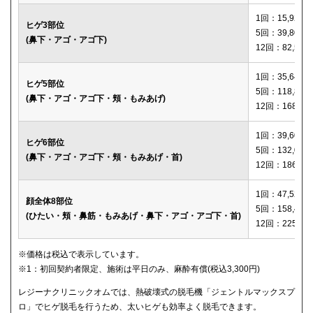
1回：15,920円
ヒゲ3部位
5回：39,800円
(鼻下・アゴ・アゴ下)
12回：82,560
1回：35,640円
ヒゲ5部位
5回：118,800
(鼻下・アゴ・アゴ下・頬・もみあげ)
12回：168,12
1回：39,600円
ヒゲ6部位
5回：132,000
(鼻下・アゴ・アゴ下・頬・もみあげ・首)
12回：186,00
1回：47,520円
顔全体8部位
5回：158,400
(ひたい・頬・鼻筋・もみあげ・鼻下・アゴ・アゴ下・首)
12回：225,00
※価格は税込で表示しています。
※1：初回契約者限定、施術は平日のみ、麻酔有償(税込3,300円)
レジーナクリニックオムでは、熱破壊式の脱毛機「ジェントルマックスプ
ロ」でヒゲ脱毛を行うため、太いヒゲも効率よく脱毛できます。