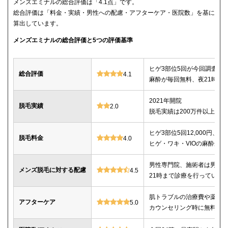
メンズエミナルの総合評価は「4.1点」です。
総合評価は「料金・実績・男性への配慮・アフターケア・医院数」を基に
算出しています。
メンズエミナルの総合評価と5つの評価基準
ヒゲ3部位5回が今回調査し
総合評価
4.1
麻酔が毎回無料、夜21時ま
2021年開院
脱毛実績
2.0
脱毛実績は200万件以上
ヒゲ3部位5回12,000円、ヒゲ
脱毛料金
4.0
ヒゲ・ワキ・VIOの麻酔が毎
男性専門院、施術者は男性o
メンズ脱毛に対する配慮
4.5
21時まで診療を行っている
肌トラブルの治療費や薬代
アフターケア
5.0
カウンセリング時に無料で