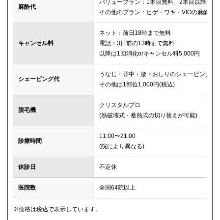
バリュープラン：1本目無料、2本目以降1本2,
麻酔代
その他のプラン：ヒゲ・ワキ・VIOの麻酔が
ネット：前日18時まで無料
キャンセル料
電話：3日前の13時まで無料
以降は1回消化orキャンセル料5,000円
うなじ・背中・腰・おしりのシェービングは
シェービング代
その他は1部位1,000円(税込)
クリスタルプロ
脱毛機
(熱破壊式・蓄熱式の切り替えが可能)
11:00〜21:00
診療時間
(院により異なる)
休診日
不定休
医院数
全国64院以上
※価格は税込で表示しています。