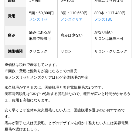
回数
5～6回
8～10回
本数により異なる
5回：59,800円
8回：110,660円
800本：117,480円
費用
メンズリゼ
メンズクリア
メンズTBC
痛みはあるが
かなり痛い
痛み
痛みは少ない
麻酔で軽減可
サロンは麻酔不可
施術機関
クリニック
サロン
サロン・クリニック
※価格は税込で表示しています。
※回数・費用は髭剃りが楽になるまでの目安
※メンズリゼとメンズクリアはヒゲ全体脱毛の料金
永久脱毛ができるのは、医療脱毛と美容電気脱毛の2つです。
美容電気脱毛は1本ずつ処理する脱毛法なので、範囲が広いと時間がかかるう
え、費用も高額になります。
安く早くヒゲ全体を永久脱毛したい人は、医療脱毛を選ぶのがおすすめで
す。
痛みが苦手な人は光脱毛、ヒゲのデザインを細かく整えたい人には美容電気
脱毛を選びましょう。