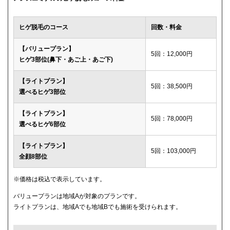
ウィルビークリニックブラック
49,500円
ヒゲ脱毛のコース
回数・料金
渋谷美容外科クリニック
52,800円
【バリュープラン】
5回：12,000円
ヒゲ3部位(鼻下・あご上・あご下)
メディカルエピレーションクリニック
84,000円(6回)
【ライトプラン】
ダビデクリニック
プランなし
5回：38,500円
選べるヒゲ3部位
【ライトプラン】
5回：78,000円
選べるヒゲ6部位
【ライトプラン】
5回：103,000円
全顔8部位
※価格は税込で表示しています。
バリュープランは地域Aが対象のプランです。
ライトプランは、地域Aでも地域Bでも施術を受けられます。