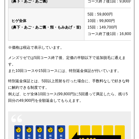
(鼻下・あご・あご裏)
コース終了後1回：9,800円
メディカルエピレーションクリニック
150,600円
5回：59,800円
ヒゲ全体
10回：99,800円
(鼻下・あご・あご裏・頬・もみあげ・首)
15回：149,700円
コース終了後1回：16,800円
※価格は税込で表示しています。
メンズリゼでは5回コース終了後、定価の半額以下で追加脱毛に通えま
す。
また10回コースや15回コースには、特別返金保証が付いています。
特別返金保証とは、5回以上照射を行った場合に、手数料なしで好きな時
に解約できる制度です。
例えば、ヒゲ全体10回コース(99,800円)に5回通って満足したら、残り5
回分の49,900円を全額返金してもらえます。