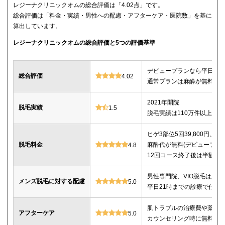
レジーナクリニックオムの総合評価は「4.02点」です。
総合評価は「料金・実績・男性への配慮・アフターケア・医院数」を基に
算出しています。
レジーナクリニックオムの総合評価と5つの評価基準
デビュープランなら平日限定で
総合評価
4.02
通常プランは麻酔が無料、全
2021年開院
脱毛実績
1.5
脱毛実績は110万件以上
ヒゲ3部位5回39,800円、ヒゲ
脱毛料金
麻酔代が無料(デビュープランの
4.8
12回コース終了後は半額で
男性専門院、VIO脱毛は必
メンズ脱毛に対する配慮
5.0
平日21時までの診療で仕事
肌トラブルの治療費や薬代
アフターケア
5.0
カウンセリング時に無料で