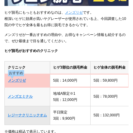
ヒゲ脱毛にもっともおすすめなのは、
メンズリゼ
です。
根深いヒゲに効果が高いヤグレーザーが使用されている上、今回調査した10
院の中でヒゲ全体を最もお得に脱毛できるからです。
メンズリゼが一番おすすめの理由や、お得なキャンペーン情報も紹介するの
で、ぜひ最後まで目を通してください。
ヒゲ脱毛がおすすめのクリニック
クリニック
ヒゲ3部位の脱毛料金
ヒゲ全体の脱毛料金
おすすめ
メンズリゼ
5回：14,000円
5回：59,800円
地域A限定※1
メンズエミナル
5回：78,000円
5回：12,000円
平日限定
レジーナクリニックオム
5回：132,000円
3回：9,900円
※価格は税込で表示しています。