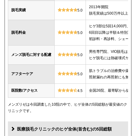
2013年開院
脱毛実績
5.0
脱毛実績は500万件以上
ヒゲ3部位5回14,000円、ヒゲ
脱毛料金
6回目以降は半額＆特別返金
5.0
初診料・再診料、シェービ
男性専門院、VIO脱毛は必
メンズ脱毛に対する配慮
5.0
ヒゲ脱毛には熱破壊式ヤグ
肌トラブルの治療費や薬代
アフターケア
5.0
照射漏れの再照射にも無料
医院数/アクセス
全国26院、最寄駅から徒歩
4.5
メンズリゼは今回調査した10院の中で、ヒゲ全体の5回総額が最安値のク
リニックです。
医療脱毛クリニックのヒゲ全体(首含む)の5回総額