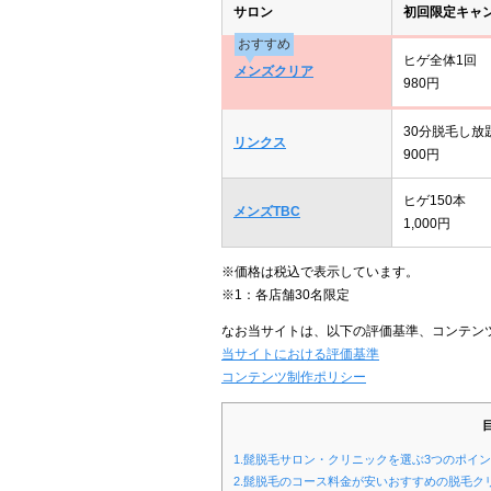
サロン
初回限定キャ
おすすめ
ヒゲ全体1回
メンズクリア
980円
30分脱毛し放
リンクス
900円
ヒゲ150本
メンズTBC
1,000円
※価格は税込で表示しています。
※1：各店舗30名限定
なお当サイトは、以下の評価基準、コンテン
当サイトにおける評価基準
コンテンツ制作ポリシー
1.髭脱毛サロン・クリニックを選ぶ3つのポイ
2.髭脱毛のコース料金が安いおすすめの脱毛