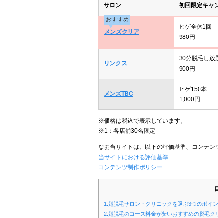
サロン
初回限定キャ
おすすめ
ヒゲ全体1回
メンズクリア
980円
30分脱毛し放
リンクス
900円
ヒゲ150本
メンズTBC
1,000円
※価格は税込で表示しています。
※1：各店舗30名限定
なお当サイトは、以下の評価基準、コンテン
当サイトにおける評価基準
コンテンツ制作ポリシー
1.髭脱毛サロン・クリニックを選ぶ3つのポイ
2.髭脱毛のコース料金が安いおすすめの脱毛