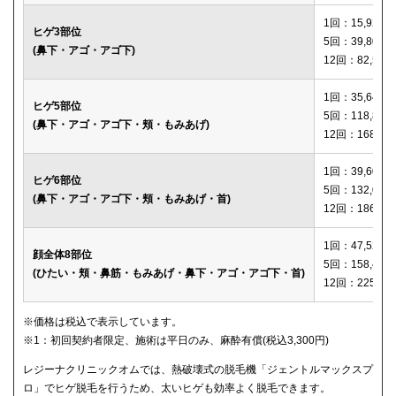
1回：15,920円
ヒゲ3部位
5回：39,800円
(鼻下・アゴ・アゴ下)
12回：82,560
1回：35,640円
ヒゲ5部位
5回：118,800
(鼻下・アゴ・アゴ下・頬・もみあげ)
12回：168,12
1回：39,600円
ヒゲ6部位
5回：132,000
(鼻下・アゴ・アゴ下・頬・もみあげ・首)
12回：186,00
1回：47,520円
顔全体8部位
5回：158,400
(ひたい・頬・鼻筋・もみあげ・鼻下・アゴ・アゴ下・首)
12回：225,00
※価格は税込で表示しています。
※1：初回契約者限定、施術は平日のみ、麻酔有償(税込3,300円)
レジーナクリニックオムでは、熱破壊式の脱毛機「ジェントルマックスプ
ロ」でヒゲ脱毛を行うため、太いヒゲも効率よく脱毛できます。