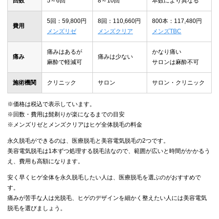
回数
5～6回
8～10回
本数により異なる
5回：59,800円
8回：110,660円
800本：117,480円
費用
メンズリゼ
メンズクリア
メンズTBC
痛みはあるが
かなり痛い
痛み
痛みは少ない
麻酔で軽減可
サロンは麻酔不可
施術機関
クリニック
サロン
サロン・クリニック
※価格は税込で表示しています。
※回数・費用は髭剃りが楽になるまでの目安
※メンズリゼとメンズクリアはヒゲ全体脱毛の料金
永久脱毛ができるのは、医療脱毛と美容電気脱毛の2つです。
美容電気脱毛は1本ずつ処理する脱毛法なので、範囲が広いと時間がかかるう
え、費用も高額になります。
安く早くヒゲ全体を永久脱毛したい人は、医療脱毛を選ぶのがおすすめで
す。
痛みが苦手な人は光脱毛、ヒゲのデザインを細かく整えたい人には美容電気
脱毛を選びましょう。