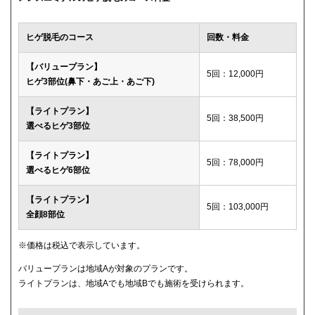
ウィルビークリニックブラック
49,500円
ヒゲ脱毛のコース
回数・料金
渋谷美容外科クリニック
52,800円
【バリュープラン】
5回：12,000円
ヒゲ3部位(鼻下・あご上・あご下)
メディカルエピレーションクリニック
84,000円(6回)
【ライトプラン】
ダビデクリニック
プランなし
5回：38,500円
選べるヒゲ3部位
【ライトプラン】
5回：78,000円
選べるヒゲ6部位
【ライトプラン】
5回：103,000円
全顔8部位
※価格は税込で表示しています。
バリュープランは地域Aが対象のプランです。
ライトプランは、地域Aでも地域Bでも施術を受けられます。