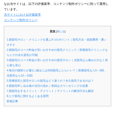
なお当サイトは、以下の評価基準、コンテンツ制作ポリシーに則って運用し
ています。
当サイトにおける評価基準
コンテンツ制作ポリシー
目次
[
閉じる
]
1.髭脱毛サロン・クリニックを選ぶ3つのポイント｜脱毛方法・総額費用・通い
さすさ
2.髭脱毛のコース料金が安いおすすめの脱毛クリニック｜医療脱毛クリニックな
らヒゲの永久脱毛が可能
3.髭脱毛のコース料金が安いおすすめの脱毛サロン｜光脱毛なら痛みが少なく初
心者も安心
4.毎日の髭剃りが週1に減るには何回脱毛したらいい？｜医療脱毛なら5～8回、
光脱毛なら10～15回
5.医療脱毛と脱毛サロンの脱毛はどう違うの？永久脱毛できるのは？
6.髭脱毛申し込み後の当日の流れ｜初回はカウンセリングが必要
7.髭脱毛をするメリット・デメリット｜デメリットの解消方法も解説
8.ヒゲ脱毛に関するよくある質問
新着記事