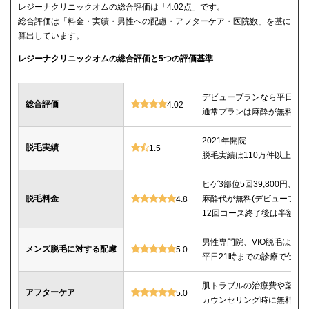
レジーナクリニックオムの総合評価は「4.02点」です。
総合評価は「料金・実績・男性への配慮・アフターケア・医院数」を基に
算出しています。
レジーナクリニックオムの総合評価と5つの評価基準
デビュープランなら平日限定で
総合評価
4.02
通常プランは麻酔が無料、全
2021年開院
脱毛実績
1.5
脱毛実績は110万件以上
ヒゲ3部位5回39,800円、ヒゲ
脱毛料金
麻酔代が無料(デビュープランの
4.8
12回コース終了後は半額で
男性専門院、VIO脱毛は必
メンズ脱毛に対する配慮
5.0
平日21時までの診療で仕事
肌トラブルの治療費や薬代
アフターケア
5.0
カウンセリング時に無料で