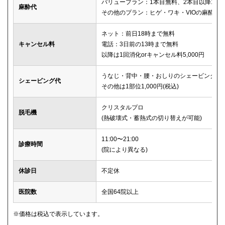
バリュープラン：1本目無料、2本目以降1本2,
麻酔代
その他のプラン：ヒゲ・ワキ・VIOの麻酔が
ネット：前日18時まで無料
キャンセル料
電話：3日前の13時まで無料
以降は1回消化orキャンセル料5,000円
うなじ・背中・腰・おしりのシェービングは
シェービング代
その他は1部位1,000円(税込)
クリスタルプロ
脱毛機
(熱破壊式・蓄熱式の切り替えが可能)
11:00〜21:00
診療時間
(院により異なる)
休診日
不定休
医院数
全国64院以上
※価格は税込で表示しています。