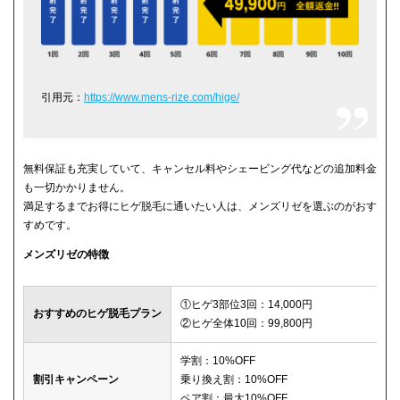
引用元：
https://www.mens-rize.com/hige/
無料保証も充実していて、キャンセル料やシェービング代などの追加料金
も一切かかりません。
満足するまでお得にヒゲ脱毛に通いたい人は、メンズリゼを選ぶのがおす
すめです。
メンズリゼの特徴
①ヒゲ3部位3回：14,000円
おすすめのヒゲ脱毛プラン
②ヒゲ全体10回：99,800円
学割：10%OFF
割引キャンペーン
乗り換え割：10%OFF
ペア割：最大10%OFF