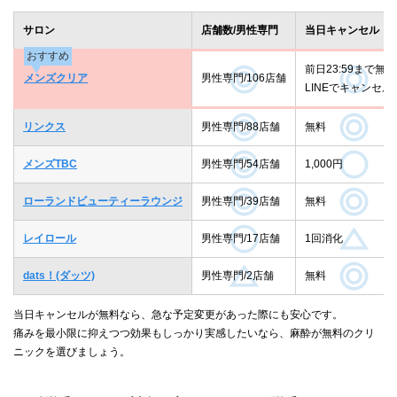
サロン
店舗数/男性専門
当日キャンセル
おすすめ
前日23:59まで無料
メンズクリア
男性専門/106店舗
LINEでキャンセル
リンクス
男性専門/88店舗
無料
メンズTBC
男性専門/54店舗
1,000円
ローランドビューティーラウンジ
男性専門/39店舗
無料
レイロール
男性専門/17店舗
1回消化
dats！(ダッツ)
男性専門/2店舗
無料
当日キャンセルが無料なら、急な予定変更があった際にも安心です。
痛みを最小限に抑えつつ効果もしっかり実感したいなら、麻酔が無料のクリ
ニックを選びましょう。