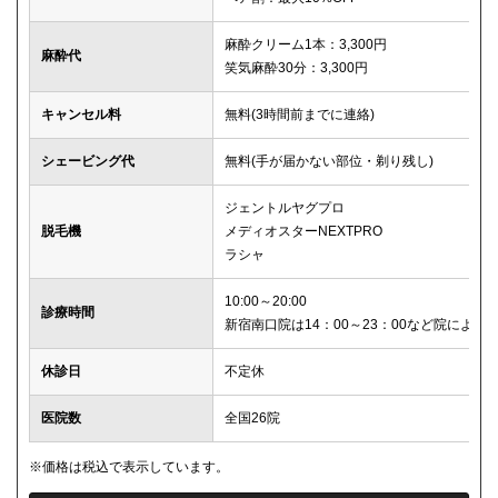
麻酔クリーム1本：3,300円
麻酔代
笑気麻酔30分：3,300円
キャンセル料
無料(3時間前までに連絡)
シェービング代
無料(手が届かない部位・剃り残し)
ジェントルヤグプロ
脱毛機
メディオスターNEXTPRO
ラシャ
10:00～20:00
診療時間
新宿南口院は14：00～23：00など院により
休診日
不定休
医院数
全国26院
※価格は税込で表示しています。