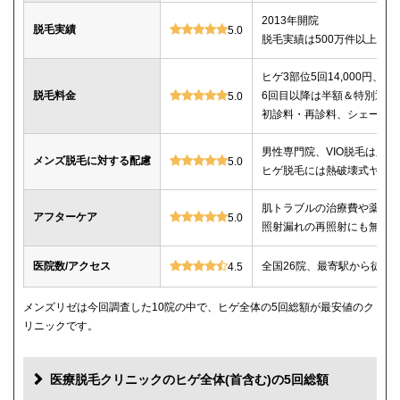
2013年開院
脱毛実績
5.0
脱毛実績は500万件以上
ヒゲ3部位5回14,000円、ヒゲ
脱毛料金
6回目以降は半額＆特別返金
5.0
初診料・再診料、シェービ
男性専門院、VIO脱毛は必
メンズ脱毛に対する配慮
5.0
ヒゲ脱毛には熱破壊式ヤグ
肌トラブルの治療費や薬代
アフターケア
5.0
照射漏れの再照射にも無料
医院数/アクセス
全国26院、最寄駅から徒歩
4.5
メンズリゼは今回調査した10院の中で、ヒゲ全体の5回総額が最安値のク
リニックです。
医療脱毛クリニックのヒゲ全体(首含む)の5回総額