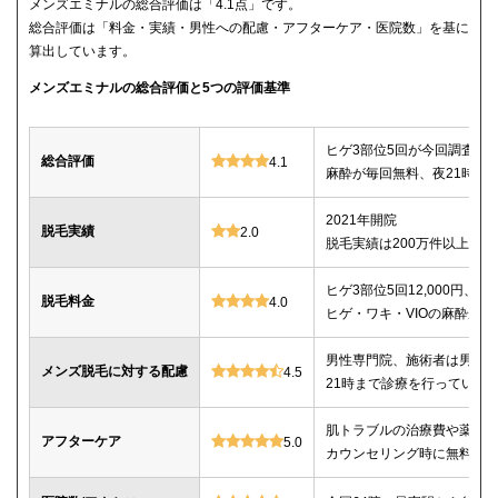
メンズエミナルの総合評価は「4.1点」です。
総合評価は「料金・実績・男性への配慮・アフターケア・医院数」を基に
算出しています。
メンズエミナルの総合評価と5つの評価基準
ヒゲ3部位5回が今回調査し
総合評価
4.1
麻酔が毎回無料、夜21時ま
2021年開院
脱毛実績
2.0
脱毛実績は200万件以上
ヒゲ3部位5回12,000円、ヒゲ
脱毛料金
4.0
ヒゲ・ワキ・VIOの麻酔が毎
男性専門院、施術者は男性o
メンズ脱毛に対する配慮
4.5
21時まで診療を行っている
肌トラブルの治療費や薬代
アフターケア
5.0
カウンセリング時に無料で