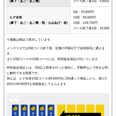
(鼻下・あご・あご裏)
コース終了後1回：9,800円
メディカルエピレーションクリニック
150,600円
5回：59,800円
ヒゲ全体
10回：99,800円
(鼻下・あご・あご裏・頬・もみあげ・首)
15回：149,700円
コース終了後1回：16,800円
※価格は税込で表示しています。
メンズリゼでは5回コース終了後、定価の半額以下で追加脱毛に通えま
す。
また10回コースや15回コースには、特別返金保証が付いています。
特別返金保証とは、5回以上照射を行った場合に、手数料なしで好きな時
に解約できる制度です。
例えば、ヒゲ全体10回コース(99,800円)に5回通って満足したら、残り5
回分の49,900円を全額返金してもらえます。