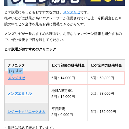
ヒゲ脱毛にもっともおすすめなのは、
メンズリゼ
です。
根深いヒゲに効果が高いヤグレーザーが使用されている上、今回調査した10
院の中でヒゲ全体を最もお得に脱毛できるからです。
メンズリゼが一番おすすめの理由や、お得なキャンペーン情報も紹介するの
で、ぜひ最後まで目を通してください。
ヒゲ脱毛がおすすめのクリニック
クリニック
ヒゲ3部位の脱毛料金
ヒゲ全体の脱毛料金
おすすめ
メンズリゼ
5回：14,000円
5回：59,800円
地域A限定※1
メンズエミナル
5回：78,000円
5回：12,000円
平日限定
レジーナクリニックオム
5回：132,000円
3回：9,900円
※価格は税込で表示しています。