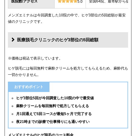
医院数/アクセス
全国64院、最寄駅から徒歩
5.0
メンズエミナルは今回調査した10院の中で、ヒゲ3部位の5回総額が最安
値のクリニックです。
医療脱毛クリニックのヒゲ3部位の5回総額
クリニック
ヒゲ3部位の5回総額
※価格は税込で表示しています。
ヒゲ脱毛には毎回無料で麻酔クリームを処方してもらえるため、麻酔代も
メンズエミナル
12,000円
一切かかりません。
メンズリゼ
14,000円
おすすめポイント
湘南美容クリニック
16,800円(6回)
ヒゲ3部位5回が今回調査した10院の中で最安値
麻酔クリームを毎回無料で処方してもらえる
レジーナクリニックオム
39,800円
月1回通えて5回コースが最短5ヶ月で完了する
夜21時までの診療で仕事帰りにも通いやすい
ゴリラクリニック
39,800円(平日6回)
メンズルシアクリニック
43,120円(平日5回)
メンズエミナルのヒゲ脱毛のコース料金