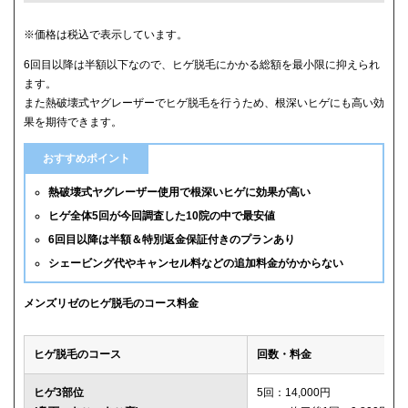
クリニック
ヒゲ全体(首含む)の5回総額
※価格は税込で表示しています。
6回目以降は半額以下なので、ヒゲ脱毛にかかる総額を最小限に抑えられ
メンズリゼ
59,800円
ます。
また熱破壊式ヤグレーザーでヒゲ脱毛を行うため、根深いヒゲにも高い効
メンズルシアクリニック
61,600円(平日5回)
果を期待できます。
湘南美容クリニック
65,880円(6回)
おすすめポイント
渋谷美容外科クリニック
74,800円(首あご裏除く)
熱破壊式ヤグレーザー使用で根深いヒゲに効果が高い
ヒゲ全体5回が今回調査した10院の中で最安値
ゴリラクリニック
76,800円(平日6回)
6回目以降は半額＆特別返金保証付きのプランあり
シェービング代やキャンセル料などの追加料金がかからない
メンズエミナル
78,000円
ダビデクリニック
79,000円(6回)
メンズリゼのヒゲ脱毛のコース料金
ウィルビークリニックブラック
88,000円
ヒゲ脱毛のコース
回数・料金
レジーナクリニックオム
132,000円
ヒゲ3部位
5回：14,000円