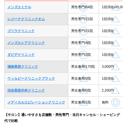
メンズエミナル
男性専門/64院
1回消化or5,000
レジーナクリニックオム
男性専門/21院
1回消化
ゴリラクリニック
男性専門/21院
1回消化
メンズルシアクリニック
男性専門/4院
1回消化
ダビデクリニック
男性専門/2院
1回消化
湘南美容クリニック
男女兼用/170院
3,000円
ウィルビークリニックブラック
男女兼用/3院
1回消化
渋谷美容外科クリニック
男女兼用/5院
2,200円
メディカルエピレーションクリニック
男女兼用/1院
無料
【サロン】通いやすさを店舗数・男性専門・当日キャンセル・シェービング
代で比較