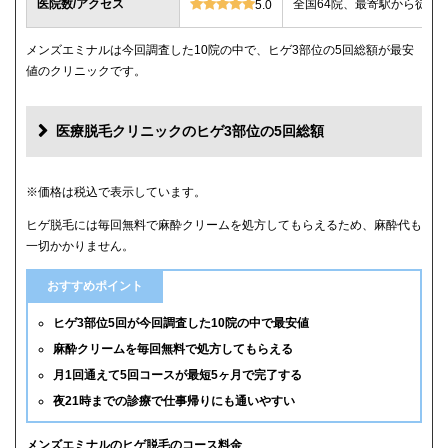
医院数/アクセス
全国64院、最寄駅から徒歩
5.0
メンズエミナルは今回調査した10院の中で、ヒゲ3部位の5回総額が最安
値のクリニックです。
医療脱毛クリニックのヒゲ3部位の5回総額
クリニック
ヒゲ3部位の5回総額
※価格は税込で表示しています。
ヒゲ脱毛には毎回無料で麻酔クリームを処方してもらえるため、麻酔代も
メンズエミナル
12,000円
一切かかりません。
メンズリゼ
14,000円
おすすめポイント
湘南美容クリニック
16,800円(6回)
ヒゲ3部位5回が今回調査した10院の中で最安値
麻酔クリームを毎回無料で処方してもらえる
レジーナクリニックオム
39,800円
月1回通えて5回コースが最短5ヶ月で完了する
夜21時までの診療で仕事帰りにも通いやすい
ゴリラクリニック
39,800円(平日6回)
メンズルシアクリニック
43,120円(平日5回)
メンズエミナルのヒゲ脱毛のコース料金