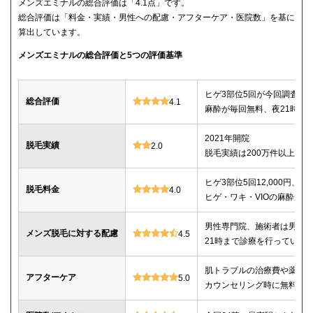
メンズエミナルの総合評価は「4.1点」です。
総合評価は「料金・実績・男性への配慮・アフターケア・医院数」を基に
算出しています。
メンズエミナルの総合評価と5つの評価基準
ヒゲ3部位5回が今回調査し
総合評価
4.1
麻酔が毎回無料、夜21時ま
2021年開院
脱毛実績
2.0
脱毛実績は200万件以上
ヒゲ3部位5回12,000円、ヒゲ
脱毛料金
4.0
ヒゲ・ワキ・VIOの麻酔が毎
男性専門院、施術者は男性o
メンズ脱毛に対する配慮
4.5
21時まで診療を行っている
肌トラブルの治療費や薬代
アフターケア
5.0
カウンセリング時に無料で