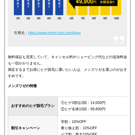
引用元：
https://www.mens-rize.com/hige/
無料保証も充実していて、キャンセル料やシェービング代などの追加料金
も一切かかりません。
満足するまでお得にヒゲ脱毛に通いたい人は、メンズリゼを選ぶのがおす
すめです。
メンズリゼの特徴
①ヒゲ3部位3回：14,000円
おすすめのヒゲ脱毛プラン
②ヒゲ全体10回：99,800円
学割：10%OFF
割引キャンペーン
乗り換え割：10%OFF
ペア割：最大10%OFF