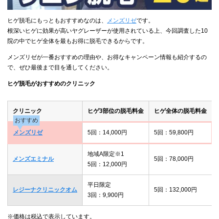
ヒゲ脱毛にもっともおすすめなのは、
メンズリゼ
です。
根深いヒゲに効果が高いヤグレーザーが使用されている上、今回調査した10
院の中でヒゲ全体を最もお得に脱毛できるからです。
メンズリゼが一番おすすめの理由や、お得なキャンペーン情報も紹介するの
で、ぜひ最後まで目を通してください。
ヒゲ脱毛がおすすめのクリニック
クリニック
ヒゲ3部位の脱毛料金
ヒゲ全体の脱毛料金
おすすめ
メンズリゼ
5回：14,000円
5回：59,800円
地域A限定※1
メンズエミナル
5回：78,000円
5回：12,000円
平日限定
レジーナクリニックオム
5回：132,000円
3回：9,900円
※価格は税込で表示しています。