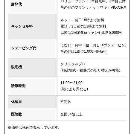
バリュープラン：1本目無料、2本目以降1本2,
麻酔代
その他のプラン：ヒゲ・ワキ・VIOの麻酔が
ネット：前日18時まで無料
キャンセル料
電話：3日前の13時まで無料
以降は1回消化orキャンセル料5,000円
うなじ・背中・腰・おしりのシェービングは
シェービング代
その他は1部位1,000円(税込)
クリスタルプロ
脱毛機
(熱破壊式・蓄熱式の切り替えが可能)
11:00〜21:00
診療時間
(院により異なる)
休診日
不定休
医院数
全国64院以上
※価格は税込で表示しています。