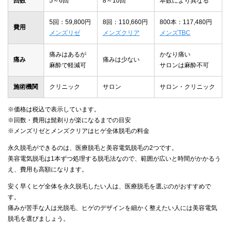
回数
5～6回
8～10回
本数により異なる
5回：59,800円
8回：110,660円
800本：117,480円
費用
メンズリゼ
メンズクリア
メンズTBC
痛みはあるが
かなり痛い
痛み
痛みは少ない
麻酔で軽減可
サロンは麻酔不可
施術機関
クリニック
サロン
サロン・クリニック
※価格は税込で表示しています。
※回数・費用は髭剃りが楽になるまでの目安
※メンズリゼとメンズクリアはヒゲ全体脱毛の料金
永久脱毛ができるのは、医療脱毛と美容電気脱毛の2つです。
美容電気脱毛は1本ずつ処理する脱毛法なので、範囲が広いと時間がかかるう
え、費用も高額になります。
安く早くヒゲ全体を永久脱毛したい人は、医療脱毛を選ぶのがおすすめで
す。
痛みが苦手な人は光脱毛、ヒゲのデザインを細かく整えたい人には美容電気
脱毛を選びましょう。