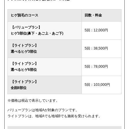
ウィルビークリニックブラック
49,500円
ヒゲ脱毛のコース
回数・料金
渋谷美容外科クリニック
52,800円
【バリュープラン】
5回：12,000円
ヒゲ3部位(鼻下・あご上・あご下)
メディカルエピレーションクリニック
84,000円(6回)
【ライトプラン】
ダビデクリニック
プランなし
5回：38,500円
選べるヒゲ3部位
【ライトプラン】
5回：78,000円
選べるヒゲ6部位
【ライトプラン】
5回：103,000円
全顔8部位
※価格は税込で表示しています。
バリュープランは地域Aが対象のプランです。
ライトプランは、地域Aでも地域Bでも施術を受けられます。