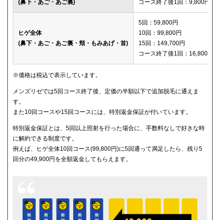
(鼻下・あご・あご裏)
コース終了後1回：9,800円
メディカルエピレーションクリニック
150,600円
5回：59,800円
ヒゲ全体
10回：99,800円
(鼻下・あご・あご裏・頬・もみあげ・首)
15回：149,700円
コース終了後1回：16,800円
※価格は税込で表示しています。
メンズリゼでは5回コース終了後、定価の半額以下で追加脱毛に通えま
す。
また10回コースや15回コースには、特別返金保証が付いています。
特別返金保証とは、5回以上照射を行った場合に、手数料なしで好きな時
に解約できる制度です。
例えば、ヒゲ全体10回コース(99,800円)に5回通って満足したら、残り5
回分の49,900円を全額返金してもらえます。