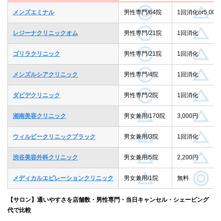
メンズエミナル
男性専門/64院
1回消化or5,000
レジーナクリニックオム
男性専門/21院
1回消化
ゴリラクリニック
男性専門/21院
1回消化
メンズルシアクリニック
男性専門/4院
1回消化
ダビデクリニック
男性専門/2院
1回消化
湘南美容クリニック
男女兼用/170院
3,000円
ウィルビークリニックブラック
男女兼用/3院
1回消化
渋谷美容外科クリニック
男女兼用/5院
2,200円
メディカルエピレーションクリニック
男女兼用/1院
無料
【サロン】通いやすさを店舗数・男性専門・当日キャンセル・シェービング
代で比較