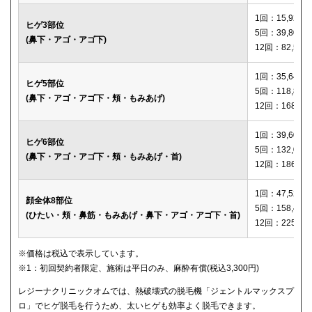
1回：15,920円
ヒゲ3部位
5回：39,800円
(鼻下・アゴ・アゴ下)
12回：82,560
1回：35,640円
ヒゲ5部位
5回：118,800
(鼻下・アゴ・アゴ下・頬・もみあげ)
12回：168,12
1回：39,600円
ヒゲ6部位
5回：132,000
(鼻下・アゴ・アゴ下・頬・もみあげ・首)
12回：186,00
1回：47,520円
顔全体8部位
5回：158,400
(ひたい・頬・鼻筋・もみあげ・鼻下・アゴ・アゴ下・首)
12回：225,00
※価格は税込で表示しています。
※1：初回契約者限定、施術は平日のみ、麻酔有償(税込3,300円)
レジーナクリニックオムでは、熱破壊式の脱毛機「ジェントルマックスプ
ロ」でヒゲ脱毛を行うため、太いヒゲも効率よく脱毛できます。