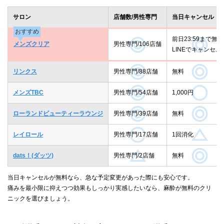
サロン
店舗数/男性専門
当日キャンセル
おすすめ
前日23:59まで無料
メンズクリア
男性専門/106店舗
LINEでキャンセル
リンクス
男性専門/88店舗
無料
メンズTBC
男性専門/54店舗
1,000円
ローランドビューティーラウンジ
男性専門/39店舗
無料
レイロール
男性専門/17店舗
1回消化
dats！(ダッツ)
男性専門/2店舗
無料
当日キャンセルが無料なら、急な予定変更があった際にも安心です。
痛みを最小限に抑えつつ効果もしっかり実感したいなら、麻酔が無料のクリ
ニックを選びましょう。