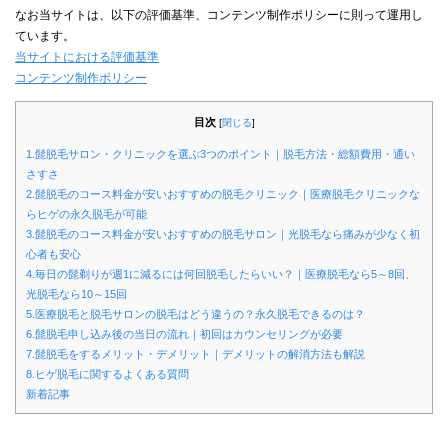
なお当サイトは、以下の評価基準、コンテンツ制作ポリシーに則って運用し
ています。
当サイトにおける評価基準
コンテンツ制作ポリシー
目次
[
閉じる
]
1.髭脱毛サロン・クリニックを選ぶ3つのポイント｜脱毛方法・総額費用・通い
さすさ
2.髭脱毛のコース料金が安いおすすめの脱毛クリニック｜医療脱毛クリニックな
らヒゲの永久脱毛が可能
3.髭脱毛のコース料金が安いおすすめの脱毛サロン｜光脱毛なら痛みが少なく初
心者も安心
4.毎日の髭剃りが週1に減るには何回脱毛したらいい？｜医療脱毛なら5～8回、
光脱毛なら10～15回
5.医療脱毛と脱毛サロンの脱毛はどう違うの？永久脱毛できるのは？
6.髭脱毛申し込み後の当日の流れ｜初回はカウンセリングが必要
7.髭脱毛をするメリット・デメリット｜デメリットの解消方法も解説
8.ヒゲ脱毛に関するよくある質問
新着記事