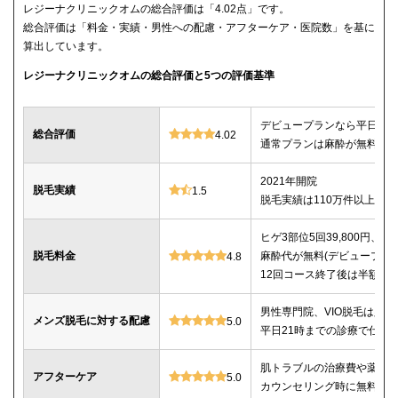
レジーナクリニックオムの総合評価は「4.02点」です。
総合評価は「料金・実績・男性への配慮・アフターケア・医院数」を基に
算出しています。
レジーナクリニックオムの総合評価と5つの評価基準
デビュープランなら平日限定で
総合評価
4.02
通常プランは麻酔が無料、全
2021年開院
脱毛実績
1.5
脱毛実績は110万件以上
ヒゲ3部位5回39,800円、ヒゲ
脱毛料金
麻酔代が無料(デビュープランの
4.8
12回コース終了後は半額で
男性専門院、VIO脱毛は必
メンズ脱毛に対する配慮
5.0
平日21時までの診療で仕事
肌トラブルの治療費や薬代
アフターケア
5.0
カウンセリング時に無料で