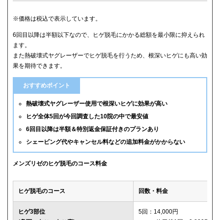
クリニック
ヒゲ全体(首含む)の5回総額
※価格は税込で表示しています。
6回目以降は半額以下なので、ヒゲ脱毛にかかる総額を最小限に抑えられ
メンズリゼ
59,800円
ます。
また熱破壊式ヤグレーザーでヒゲ脱毛を行うため、根深いヒゲにも高い効
メンズルシアクリニック
61,600円(平日5回)
果を期待できます。
湘南美容クリニック
65,880円(6回)
おすすめポイント
渋谷美容外科クリニック
74,800円(首あご裏除く)
熱破壊式ヤグレーザー使用で根深いヒゲに効果が高い
ヒゲ全体5回が今回調査した10院の中で最安値
ゴリラクリニック
76,800円(平日6回)
6回目以降は半額＆特別返金保証付きのプランあり
シェービング代やキャンセル料などの追加料金がかからない
メンズエミナル
78,000円
ダビデクリニック
79,000円(6回)
メンズリゼのヒゲ脱毛のコース料金
ウィルビークリニックブラック
88,000円
ヒゲ脱毛のコース
回数・料金
レジーナクリニックオム
132,000円
ヒゲ3部位
5回：14,000円