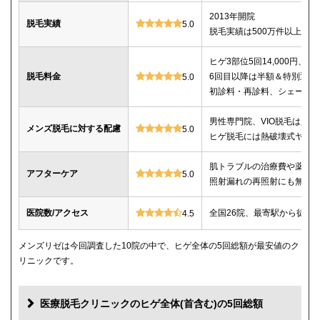
2013年開院
脱毛実績
5.0
脱毛実績は500万件以上
ヒゲ3部位5回14,000円、ヒゲ
脱毛料金
6回目以降は半額＆特別返金
5.0
初診料・再診料、シェービ
男性専門院、VIO脱毛は必
メンズ脱毛に対する配慮
5.0
ヒゲ脱毛には熱破壊式ヤグ
肌トラブルの治療費や薬代
アフターケア
5.0
照射漏れの再照射にも無料
医院数/アクセス
全国26院、最寄駅から徒歩
4.5
メンズリゼは今回調査した10院の中で、ヒゲ全体の5回総額が最安値のク
リニックです。
医療脱毛クリニックのヒゲ全体(首含む)の5回総額