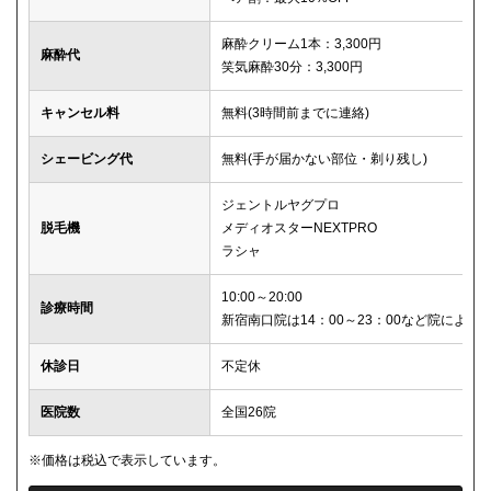
麻酔クリーム1本：3,300円
麻酔代
笑気麻酔30分：3,300円
キャンセル料
無料(3時間前までに連絡)
シェービング代
無料(手が届かない部位・剃り残し)
ジェントルヤグプロ
脱毛機
メディオスターNEXTPRO
ラシャ
10:00～20:00
診療時間
新宿南口院は14：00～23：00など院により
休診日
不定休
医院数
全国26院
※価格は税込で表示しています。