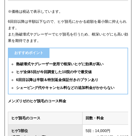
クリニック
ヒゲ全体(首含む)の5回総額
※価格は税込で表示しています。
6回目以降は半額以下なので、ヒゲ脱毛にかかる総額を最小限に抑えられ
メンズリゼ
59,800円
ます。
また熱破壊式ヤグレーザーでヒゲ脱毛を行うため、根深いヒゲにも高い効
メンズルシアクリニック
61,600円(平日5回)
果を期待できます。
湘南美容クリニック
65,880円(6回)
おすすめポイント
渋谷美容外科クリニック
74,800円(首あご裏除く)
熱破壊式ヤグレーザー使用で根深いヒゲに効果が高い
ヒゲ全体5回が今回調査した10院の中で最安値
ゴリラクリニック
76,800円(平日6回)
6回目以降は半額＆特別返金保証付きのプランあり
シェービング代やキャンセル料などの追加料金がかからない
メンズエミナル
78,000円
ダビデクリニック
79,000円(6回)
メンズリゼのヒゲ脱毛のコース料金
ウィルビークリニックブラック
88,000円
ヒゲ脱毛のコース
回数・料金
レジーナクリニックオム
132,000円
ヒゲ3部位
5回：14,000円