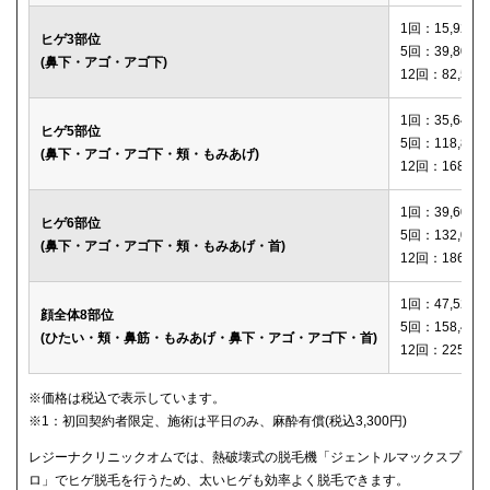
1回：15,920円
ヒゲ3部位
5回：39,800円
(鼻下・アゴ・アゴ下)
12回：82,560
1回：35,640円
ヒゲ5部位
5回：118,800
(鼻下・アゴ・アゴ下・頬・もみあげ)
12回：168,12
1回：39,600円
ヒゲ6部位
5回：132,000
(鼻下・アゴ・アゴ下・頬・もみあげ・首)
12回：186,00
1回：47,520円
顔全体8部位
5回：158,400
(ひたい・頬・鼻筋・もみあげ・鼻下・アゴ・アゴ下・首)
12回：225,00
※価格は税込で表示しています。
※1：初回契約者限定、施術は平日のみ、麻酔有償(税込3,300円)
レジーナクリニックオムでは、熱破壊式の脱毛機「ジェントルマックスプ
ロ」でヒゲ脱毛を行うため、太いヒゲも効率よく脱毛できます。