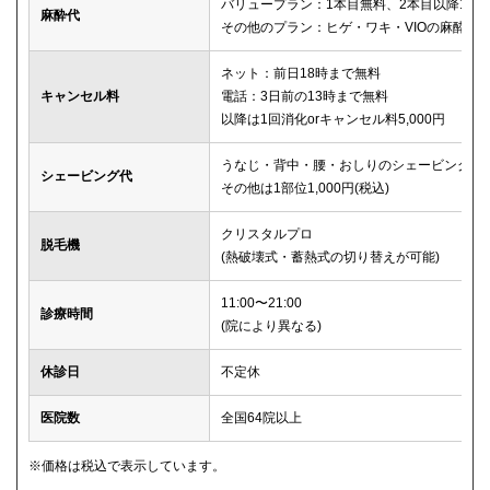
バリュープラン：1本目無料、2本目以降1本2,
麻酔代
その他のプラン：ヒゲ・ワキ・VIOの麻酔が
ネット：前日18時まで無料
キャンセル料
電話：3日前の13時まで無料
以降は1回消化orキャンセル料5,000円
うなじ・背中・腰・おしりのシェービングは
シェービング代
その他は1部位1,000円(税込)
クリスタルプロ
脱毛機
(熱破壊式・蓄熱式の切り替えが可能)
11:00〜21:00
診療時間
(院により異なる)
休診日
不定休
医院数
全国64院以上
※価格は税込で表示しています。