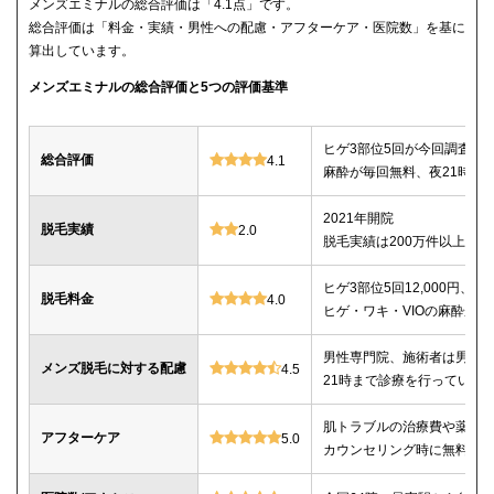
メンズエミナルの総合評価は「4.1点」です。
総合評価は「料金・実績・男性への配慮・アフターケア・医院数」を基に
算出しています。
メンズエミナルの総合評価と5つの評価基準
ヒゲ3部位5回が今回調査し
総合評価
4.1
麻酔が毎回無料、夜21時ま
2021年開院
脱毛実績
2.0
脱毛実績は200万件以上
ヒゲ3部位5回12,000円、ヒゲ
脱毛料金
4.0
ヒゲ・ワキ・VIOの麻酔が毎
男性専門院、施術者は男性o
メンズ脱毛に対する配慮
4.5
21時まで診療を行っている
肌トラブルの治療費や薬代
アフターケア
5.0
カウンセリング時に無料で