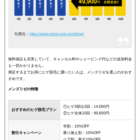
引用元：
https://www.mens-rize.com/hige/
無料保証も充実していて、キャンセル料やシェービング代などの追加料金
も一切かかりません。
満足するまでお得にヒゲ脱毛に通いたい人は、メンズリゼを選ぶのがおす
すめです。
メンズリゼの特徴
①ヒゲ3部位3回：14,000円
おすすめのヒゲ脱毛プラン
②ヒゲ全体10回：99,800円
学割：10%OFF
割引キャンペーン
乗り換え割：10%OFF
ペア割：最大10%OFF