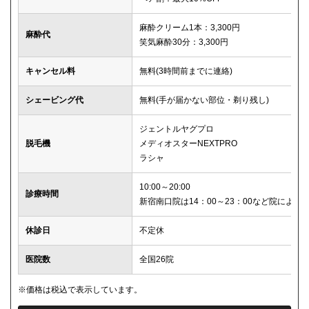
麻酔クリーム1本：3,300円
麻酔代
笑気麻酔30分：3,300円
キャンセル料
無料(3時間前までに連絡)
シェービング代
無料(手が届かない部位・剃り残し)
ジェントルヤグプロ
脱毛機
メディオスターNEXTPRO
ラシャ
10:00～20:00
診療時間
新宿南口院は14：00～23：00など院により
休診日
不定休
医院数
全国26院
※価格は税込で表示しています。