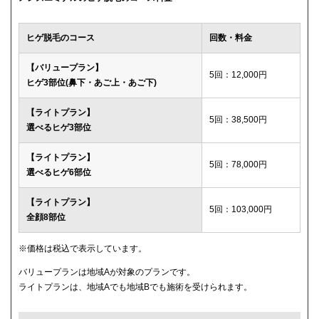
ウィルビークリニックブラック
49,500円
ヒゲ脱毛のコース
回数・料金
渋谷美容外科クリニック
52,800円
【バリュープラン】
5回：12,000円
ヒゲ3部位(鼻下・あご上・あご下)
メディカルエピレーションクリニック
84,000円(6回)
【ライトプラン】
ダビデクリニック
プランなし
5回：38,500円
選べるヒゲ3部位
【ライトプラン】
5回：78,000円
選べるヒゲ6部位
【ライトプラン】
5回：103,000円
全顔8部位
※価格は税込で表示しています。
バリュープランは地域Aが対象のプランです。
ライトプランは、地域Aでも地域Bでも施術を受けられます。