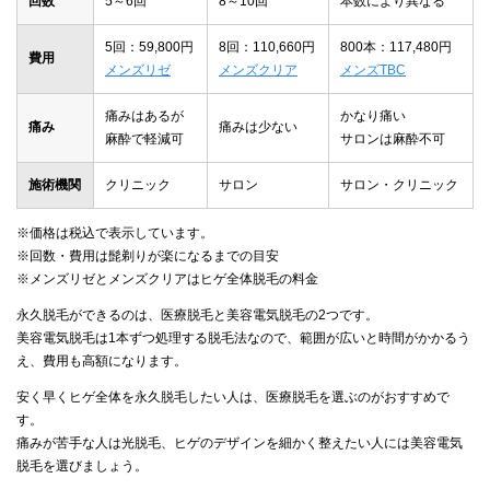
回数
5～6回
8～10回
本数により異なる
5回：59,800円
8回：110,660円
800本：117,480円
費用
メンズリゼ
メンズクリア
メンズTBC
痛みはあるが
かなり痛い
痛み
痛みは少ない
麻酔で軽減可
サロンは麻酔不可
施術機関
クリニック
サロン
サロン・クリニック
※価格は税込で表示しています。
※回数・費用は髭剃りが楽になるまでの目安
※メンズリゼとメンズクリアはヒゲ全体脱毛の料金
永久脱毛ができるのは、医療脱毛と美容電気脱毛の2つです。
美容電気脱毛は1本ずつ処理する脱毛法なので、範囲が広いと時間がかかるう
え、費用も高額になります。
安く早くヒゲ全体を永久脱毛したい人は、医療脱毛を選ぶのがおすすめで
す。
痛みが苦手な人は光脱毛、ヒゲのデザインを細かく整えたい人には美容電気
脱毛を選びましょう。