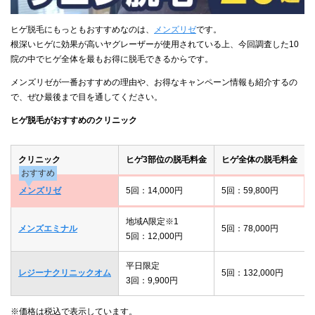
ヒゲ脱毛にもっともおすすめなのは、
メンズリゼ
です。
根深いヒゲに効果が高いヤグレーザーが使用されている上、今回調査した10
院の中でヒゲ全体を最もお得に脱毛できるからです。
メンズリゼが一番おすすめの理由や、お得なキャンペーン情報も紹介するの
で、ぜひ最後まで目を通してください。
ヒゲ脱毛がおすすめのクリニック
クリニック
ヒゲ3部位の脱毛料金
ヒゲ全体の脱毛料金
おすすめ
メンズリゼ
5回：14,000円
5回：59,800円
地域A限定※1
メンズエミナル
5回：78,000円
5回：12,000円
平日限定
レジーナクリニックオム
5回：132,000円
3回：9,900円
※価格は税込で表示しています。