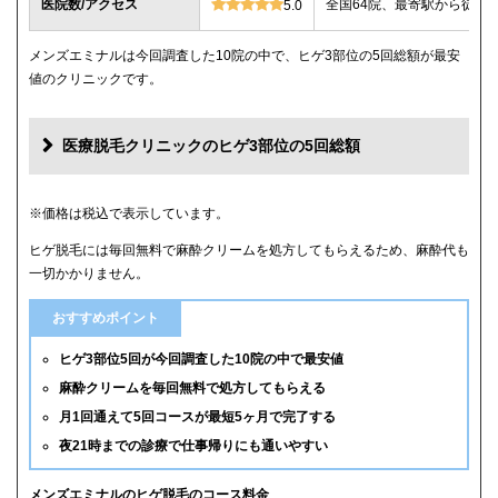
医院数/アクセス
全国64院、最寄駅から徒歩
5.0
メンズエミナルは今回調査した10院の中で、ヒゲ3部位の5回総額が最安
値のクリニックです。
医療脱毛クリニックのヒゲ3部位の5回総額
クリニック
ヒゲ3部位の5回総額
※価格は税込で表示しています。
ヒゲ脱毛には毎回無料で麻酔クリームを処方してもらえるため、麻酔代も
メンズエミナル
12,000円
一切かかりません。
メンズリゼ
14,000円
おすすめポイント
湘南美容クリニック
16,800円(6回)
ヒゲ3部位5回が今回調査した10院の中で最安値
麻酔クリームを毎回無料で処方してもらえる
レジーナクリニックオム
39,800円
月1回通えて5回コースが最短5ヶ月で完了する
夜21時までの診療で仕事帰りにも通いやすい
ゴリラクリニック
39,800円(平日6回)
メンズルシアクリニック
43,120円(平日5回)
メンズエミナルのヒゲ脱毛のコース料金