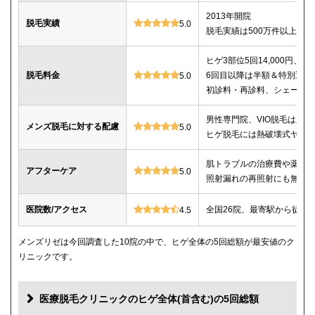
2013年開院
脱毛実績
5.0
脱毛実績は500万件以上
ヒゲ3部位5回14,000円、ヒゲ
脱毛料金
6回目以降は半額＆特別返金
5.0
初診料・再診料、シェービ
男性専門院、VIO脱毛は必
メンズ脱毛に対する配慮
5.0
ヒゲ脱毛には熱破壊式ヤグ
肌トラブルの治療費や薬代
アフターケア
5.0
照射漏れの再照射にも無料
医院数/アクセス
全国26院、最寄駅から徒歩
4.5
メンズリゼは今回調査した10院の中で、ヒゲ全体の5回総額が最安値のク
リニックです。
医療脱毛クリニックのヒゲ全体(首含む)の5回総額