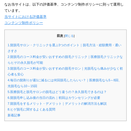
なお当サイトは、以下の評価基準、コンテンツ制作ポリシーに則って運用し
ています。
当サイトにおける評価基準
コンテンツ制作ポリシー
目次
[
閉じる
]
1.髭脱毛サロン・クリニックを選ぶ3つのポイント｜脱毛方法・総額費用・通い
さすさ
2.髭脱毛のコース料金が安いおすすめの脱毛クリニック｜医療脱毛クリニックな
らヒゲの永久脱毛が可能
3.髭脱毛のコース料金が安いおすすめの脱毛サロン｜光脱毛なら痛みが少なく初
心者も安心
4.毎日の髭剃りが週1に減るには何回脱毛したらいい？｜医療脱毛なら5～8回、
光脱毛なら10～15回
5.医療脱毛と脱毛サロンの脱毛はどう違うの？永久脱毛できるのは？
6.髭脱毛申し込み後の当日の流れ｜初回はカウンセリングが必要
7.髭脱毛をするメリット・デメリット｜デメリットの解消方法も解説
8.ヒゲ脱毛に関するよくある質問
新着記事