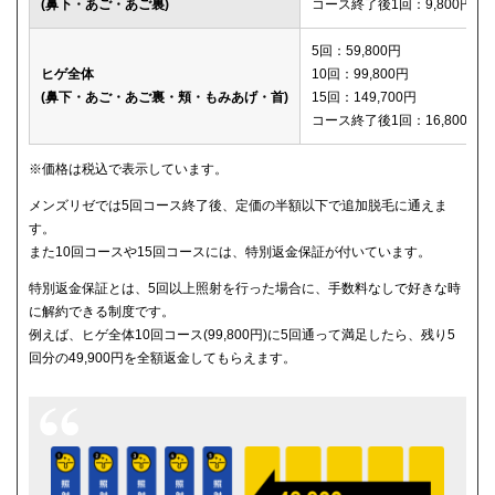
(鼻下・あご・あご裏)
コース終了後1回：9,800円
メディカルエピレーションクリニック
150,600円
5回：59,800円
ヒゲ全体
10回：99,800円
(鼻下・あご・あご裏・頬・もみあげ・首)
15回：149,700円
コース終了後1回：16,800円
※価格は税込で表示しています。
メンズリゼでは5回コース終了後、定価の半額以下で追加脱毛に通えま
す。
また10回コースや15回コースには、特別返金保証が付いています。
特別返金保証とは、5回以上照射を行った場合に、手数料なしで好きな時
に解約できる制度です。
例えば、ヒゲ全体10回コース(99,800円)に5回通って満足したら、残り5
回分の49,900円を全額返金してもらえます。