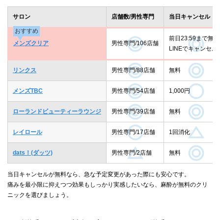
サロン
店舗数/男性専門
当日キャンセル
おすすめ
前日23:59まで無料
メンズクリア
男性専門/106店舗
LINEでキャンセル
リンクス
男性専門/88店舗
無料
メンズTBC
男性専門/54店舗
1,000円
ローランドビューティーラウンジ
男性専門/39店舗
無料
レイロール
男性専門/17店舗
1回消化
dats！(ダッツ)
男性専門/2店舗
無料
当日キャンセルが無料なら、急な予定変更があった際にも安心です。
痛みを最小限に抑えつつ効果もしっかり実感したいなら、麻酔が無料のクリ
ニックを選びましょう。