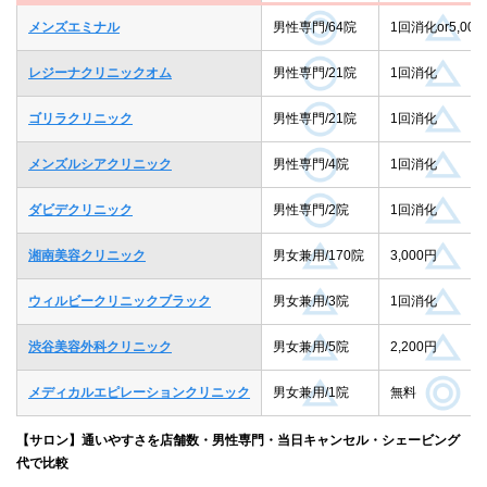
メンズエミナル
男性専門/64院
1回消化or5,000
レジーナクリニックオム
男性専門/21院
1回消化
ゴリラクリニック
男性専門/21院
1回消化
メンズルシアクリニック
男性専門/4院
1回消化
ダビデクリニック
男性専門/2院
1回消化
湘南美容クリニック
男女兼用/170院
3,000円
ウィルビークリニックブラック
男女兼用/3院
1回消化
渋谷美容外科クリニック
男女兼用/5院
2,200円
メディカルエピレーションクリニック
男女兼用/1院
無料
【サロン】通いやすさを店舗数・男性専門・当日キャンセル・シェービング
代で比較