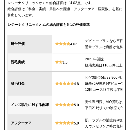
レジーナクリニックオムの総合評価は「4.02点」です。
総合評価は「料金・実績・男性への配慮・アフターケア・医院数」を基に
算出しています。
レジーナクリニックオムの総合評価と5つの評価基準
デビュープランなら平日限定で
総合評価
4.02
通常プランは麻酔が無料、全
2021年開院
脱毛実績
1.5
脱毛実績は110万件以上
ヒゲ3部位5回39,800円、ヒゲ
脱毛料金
麻酔代が無料(デビュープランの
4.8
12回コース終了後は半額で
男性専門院、VIO脱毛は必
メンズ脱毛に対する配慮
5.0
平日21時までの診療で仕事
肌トラブルの治療費や薬代
アフターケア
5.0
カウンセリング時に無料で