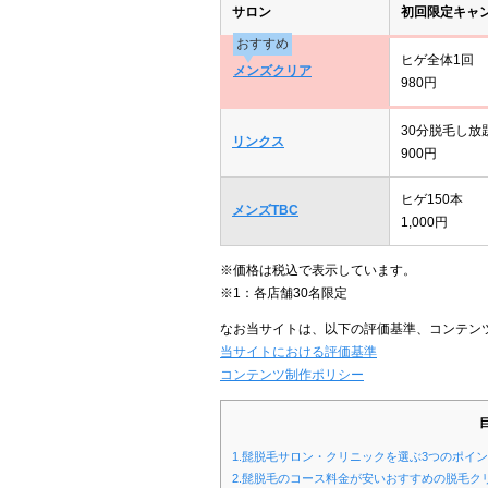
サロン
初回限定キャ
おすすめ
ヒゲ全体1回
メンズクリア
980円
30分脱毛し放
リンクス
900円
ヒゲ150本
メンズTBC
1,000円
※価格は税込で表示しています。
※1：各店舗30名限定
なお当サイトは、以下の評価基準、コンテン
当サイトにおける評価基準
コンテンツ制作ポリシー
1.髭脱毛サロン・クリニックを選ぶ3つのポイ
2.髭脱毛のコース料金が安いおすすめの脱毛