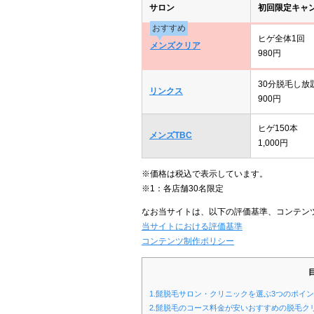
サロン
初回限定キャ
おすすめ
ヒゲ全体1回
メンズクリア
980円
30分脱毛し放
リンクス
900円
ヒゲ150本
メンズTBC
1,000円
※価格は税込で表示しています。
※1：各店舗30名限定
なお当サイトは、以下の評価基準、コンテン
当サイトにおける評価基準
コンテンツ制作ポリシー
1.髭脱毛サロン・クリニックを選ぶ3つのポイ
2.髭脱毛のコース料金が安いおすすめの脱毛