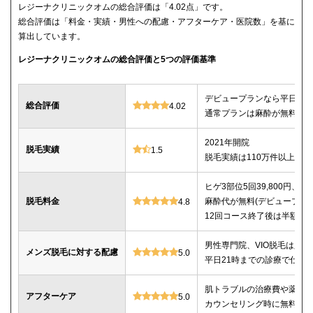
レジーナクリニックオムの総合評価は「4.02点」です。
総合評価は「料金・実績・男性への配慮・アフターケア・医院数」を基に
算出しています。
レジーナクリニックオムの総合評価と5つの評価基準
デビュープランなら平日限定で
総合評価
4.02
通常プランは麻酔が無料、全
2021年開院
脱毛実績
1.5
脱毛実績は110万件以上
ヒゲ3部位5回39,800円、ヒゲ
脱毛料金
麻酔代が無料(デビュープランの
4.8
12回コース終了後は半額で
男性専門院、VIO脱毛は必
メンズ脱毛に対する配慮
5.0
平日21時までの診療で仕事
肌トラブルの治療費や薬代
アフターケア
5.0
カウンセリング時に無料で