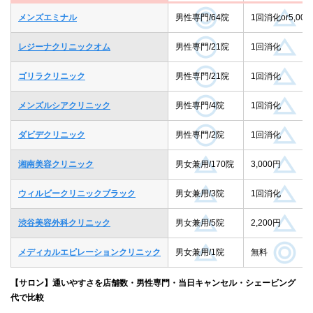
メンズエミナル
男性専門/64院
1回消化or5,000
レジーナクリニックオム
男性専門/21院
1回消化
ゴリラクリニック
男性専門/21院
1回消化
メンズルシアクリニック
男性専門/4院
1回消化
ダビデクリニック
男性専門/2院
1回消化
湘南美容クリニック
男女兼用/170院
3,000円
ウィルビークリニックブラック
男女兼用/3院
1回消化
渋谷美容外科クリニック
男女兼用/5院
2,200円
メディカルエピレーションクリニック
男女兼用/1院
無料
【サロン】通いやすさを店舗数・男性専門・当日キャンセル・シェービング
代で比較