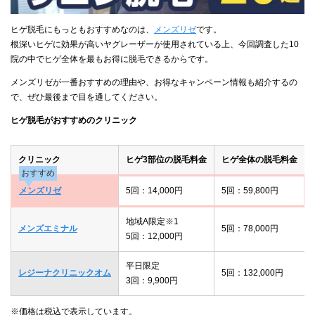
ヒゲ脱毛にもっともおすすめなのは、
メンズリゼ
です。
根深いヒゲに効果が高いヤグレーザーが使用されている上、今回調査した10
院の中でヒゲ全体を最もお得に脱毛できるからです。
メンズリゼが一番おすすめの理由や、お得なキャンペーン情報も紹介するの
で、ぜひ最後まで目を通してください。
ヒゲ脱毛がおすすめのクリニック
クリニック
ヒゲ3部位の脱毛料金
ヒゲ全体の脱毛料金
おすすめ
メンズリゼ
5回：14,000円
5回：59,800円
地域A限定※1
メンズエミナル
5回：78,000円
5回：12,000円
平日限定
レジーナクリニックオム
5回：132,000円
3回：9,900円
※価格は税込で表示しています。