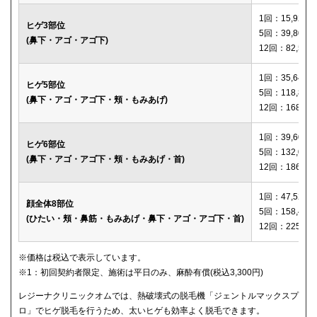
1回：15,920円
ヒゲ3部位
5回：39,800円
(鼻下・アゴ・アゴ下)
12回：82,560
1回：35,640円
ヒゲ5部位
5回：118,800
(鼻下・アゴ・アゴ下・頬・もみあげ)
12回：168,12
1回：39,600円
ヒゲ6部位
5回：132,000
(鼻下・アゴ・アゴ下・頬・もみあげ・首)
12回：186,00
1回：47,520円
顔全体8部位
5回：158,400
(ひたい・頬・鼻筋・もみあげ・鼻下・アゴ・アゴ下・首)
12回：225,00
※価格は税込で表示しています。
※1：初回契約者限定、施術は平日のみ、麻酔有償(税込3,300円)
レジーナクリニックオムでは、熱破壊式の脱毛機「ジェントルマックスプ
ロ」でヒゲ脱毛を行うため、太いヒゲも効率よく脱毛できます。