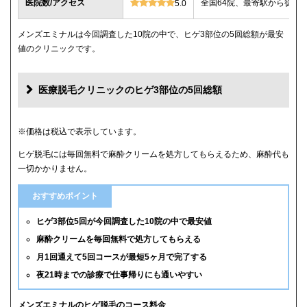
医院数/アクセス
全国64院、最寄駅から徒歩
5.0
メンズエミナルは今回調査した10院の中で、ヒゲ3部位の5回総額が最安
値のクリニックです。
医療脱毛クリニックのヒゲ3部位の5回総額
クリニック
ヒゲ3部位の5回総額
※価格は税込で表示しています。
ヒゲ脱毛には毎回無料で麻酔クリームを処方してもらえるため、麻酔代も
メンズエミナル
12,000円
一切かかりません。
メンズリゼ
14,000円
おすすめポイント
湘南美容クリニック
16,800円(6回)
ヒゲ3部位5回が今回調査した10院の中で最安値
麻酔クリームを毎回無料で処方してもらえる
レジーナクリニックオム
39,800円
月1回通えて5回コースが最短5ヶ月で完了する
夜21時までの診療で仕事帰りにも通いやすい
ゴリラクリニック
39,800円(平日6回)
メンズルシアクリニック
43,120円(平日5回)
メンズエミナルのヒゲ脱毛のコース料金