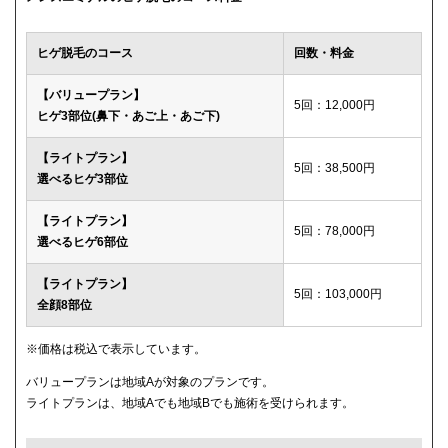
ウィルビークリニックブラック
49,500円
ヒゲ脱毛のコース
回数・料金
渋谷美容外科クリニック
52,800円
【バリュープラン】
5回：12,000円
ヒゲ3部位(鼻下・あご上・あご下)
メディカルエピレーションクリニック
84,000円(6回)
【ライトプラン】
ダビデクリニック
プランなし
5回：38,500円
選べるヒゲ3部位
【ライトプラン】
5回：78,000円
選べるヒゲ6部位
【ライトプラン】
5回：103,000円
全顔8部位
※価格は税込で表示しています。
バリュープランは地域Aが対象のプランです。
ライトプランは、地域Aでも地域Bでも施術を受けられます。