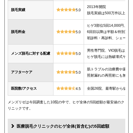
2013年開院
脱毛実績
5.0
脱毛実績は500万件以上
ヒゲ3部位5回14,000円、ヒゲ
脱毛料金
6回目以降は半額＆特別返金
5.0
初診料・再診料、シェービ
男性専門院、VIO脱毛は必
メンズ脱毛に対する配慮
5.0
ヒゲ脱毛には熱破壊式ヤグ
肌トラブルの治療費や薬代
アフターケア
5.0
照射漏れの再照射にも無料
医院数/アクセス
全国26院、最寄駅から徒歩
4.5
メンズリゼは今回調査した10院の中で、ヒゲ全体の5回総額が最安値のク
リニックです。
医療脱毛クリニックのヒゲ全体(首含む)の5回総額