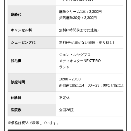
麻酔クリーム1本：3,300円
麻酔代
笑気麻酔30分：3,300円
キャンセル料
無料(3時間前までに連絡)
シェービング代
無料(手が届かない部位・剃り残し)
ジェントルヤグプロ
脱毛機
メディオスターNEXTPRO
ラシャ
10:00～20:00
診療時間
新宿南口院は14：00～23：00など院により
休診日
不定休
医院数
全国26院
※価格は税込で表示しています。