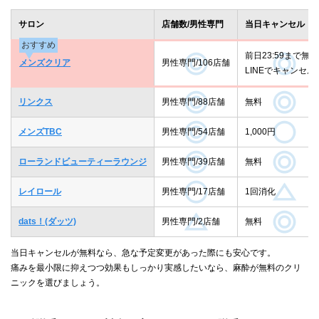
サロン
店舗数/男性専門
当日キャンセル
おすすめ
前日23:59まで無料
メンズクリア
男性専門/106店舗
LINEでキャンセル
リンクス
男性専門/88店舗
無料
メンズTBC
男性専門/54店舗
1,000円
ローランドビューティーラウンジ
男性専門/39店舗
無料
レイロール
男性専門/17店舗
1回消化
dats！(ダッツ)
男性専門/2店舗
無料
当日キャンセルが無料なら、急な予定変更があった際にも安心です。
痛みを最小限に抑えつつ効果もしっかり実感したいなら、麻酔が無料のクリ
ニックを選びましょう。