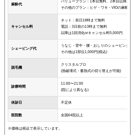
バリュープラン：1本目無料、2本目以降1本2,
麻酔代
その他のプラン：ヒゲ・ワキ・VIOの麻酔が
ネット：前日18時まで無料
キャンセル料
電話：3日前の13時まで無料
以降は1回消化orキャンセル料5,000円
うなじ・背中・腰・おしりのシェービングは
シェービング代
その他は1部位1,000円(税込)
クリスタルプロ
脱毛機
(熱破壊式・蓄熱式の切り替えが可能)
11:00〜21:00
診療時間
(院により異なる)
休診日
不定休
医院数
全国64院以上
※価格は税込で表示しています。