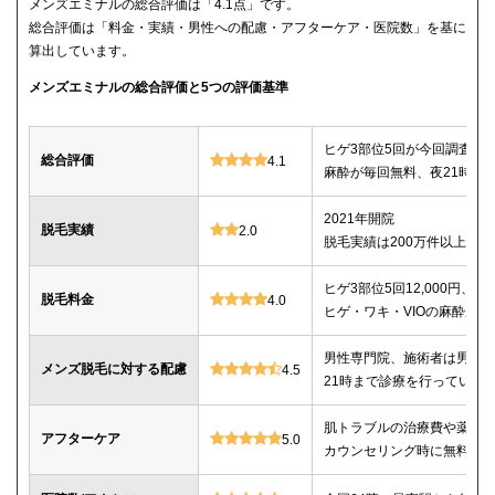
メンズエミナルの総合評価は「4.1点」です。
総合評価は「料金・実績・男性への配慮・アフターケア・医院数」を基に
算出しています。
メンズエミナルの総合評価と5つの評価基準
ヒゲ3部位5回が今回調査し
総合評価
4.1
麻酔が毎回無料、夜21時ま
2021年開院
脱毛実績
2.0
脱毛実績は200万件以上
ヒゲ3部位5回12,000円、ヒゲ
脱毛料金
4.0
ヒゲ・ワキ・VIOの麻酔が毎
男性専門院、施術者は男性o
メンズ脱毛に対する配慮
4.5
21時まで診療を行っている
肌トラブルの治療費や薬代
アフターケア
5.0
カウンセリング時に無料で