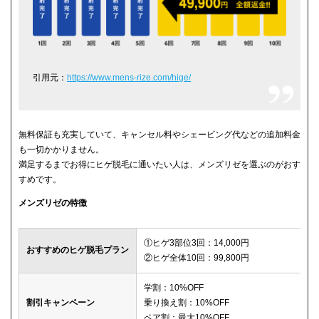
引用元：
https://www.mens-rize.com/hige/
無料保証も充実していて、キャンセル料やシェービング代などの追加料金
も一切かかりません。
満足するまでお得にヒゲ脱毛に通いたい人は、メンズリゼを選ぶのがおす
すめです。
メンズリゼの特徴
①ヒゲ3部位3回：14,000円
おすすめのヒゲ脱毛プラン
②ヒゲ全体10回：99,800円
学割：10%OFF
割引キャンペーン
乗り換え割：10%OFF
ペア割：最大10%OFF