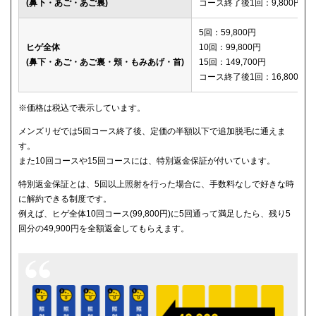
(鼻下・あご・あご裏)
コース終了後1回：9,800円
メディカルエピレーションクリニック
150,600円
5回：59,800円
ヒゲ全体
10回：99,800円
(鼻下・あご・あご裏・頬・もみあげ・首)
15回：149,700円
コース終了後1回：16,800円
※価格は税込で表示しています。
メンズリゼでは5回コース終了後、定価の半額以下で追加脱毛に通えま
す。
また10回コースや15回コースには、特別返金保証が付いています。
特別返金保証とは、5回以上照射を行った場合に、手数料なしで好きな時
に解約できる制度です。
例えば、ヒゲ全体10回コース(99,800円)に5回通って満足したら、残り5
回分の49,900円を全額返金してもらえます。