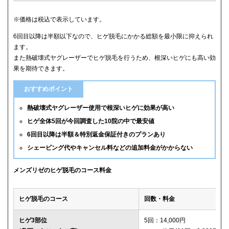
クリニック
ヒゲ全体(首含む)の5回総額
※価格は税込で表示しています。
6回目以降は半額以下なので、ヒゲ脱毛にかかる総額を最小限に抑えられ
メンズリゼ
59,800円
ます。
また熱破壊式ヤグレーザーでヒゲ脱毛を行うため、根深いヒゲにも高い効
メンズルシアクリニック
61,600円(平日5回)
果を期待できます。
湘南美容クリニック
65,880円(6回)
おすすめポイント
渋谷美容外科クリニック
74,800円(首あご裏除く)
熱破壊式ヤグレーザー使用で根深いヒゲに効果が高い
ヒゲ全体5回が今回調査した10院の中で最安値
ゴリラクリニック
76,800円(平日6回)
6回目以降は半額＆特別返金保証付きのプランあり
シェービング代やキャンセル料などの追加料金がかからない
メンズエミナル
78,000円
ダビデクリニック
79,000円(6回)
メンズリゼのヒゲ脱毛のコース料金
ウィルビークリニックブラック
88,000円
ヒゲ脱毛のコース
回数・料金
レジーナクリニックオム
132,000円
ヒゲ3部位
5回：14,000円