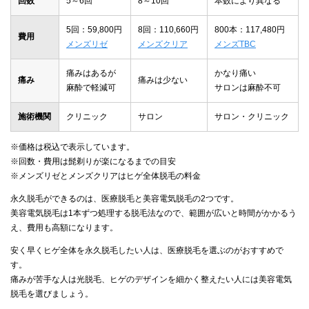
回数
5～6回
8～10回
本数により異なる
5回：59,800円
8回：110,660円
800本：117,480円
費用
メンズリゼ
メンズクリア
メンズTBC
痛みはあるが
かなり痛い
痛み
痛みは少ない
麻酔で軽減可
サロンは麻酔不可
施術機関
クリニック
サロン
サロン・クリニック
※価格は税込で表示しています。
※回数・費用は髭剃りが楽になるまでの目安
※メンズリゼとメンズクリアはヒゲ全体脱毛の料金
永久脱毛ができるのは、医療脱毛と美容電気脱毛の2つです。
美容電気脱毛は1本ずつ処理する脱毛法なので、範囲が広いと時間がかかるう
え、費用も高額になります。
安く早くヒゲ全体を永久脱毛したい人は、医療脱毛を選ぶのがおすすめで
す。
痛みが苦手な人は光脱毛、ヒゲのデザインを細かく整えたい人には美容電気
脱毛を選びましょう。