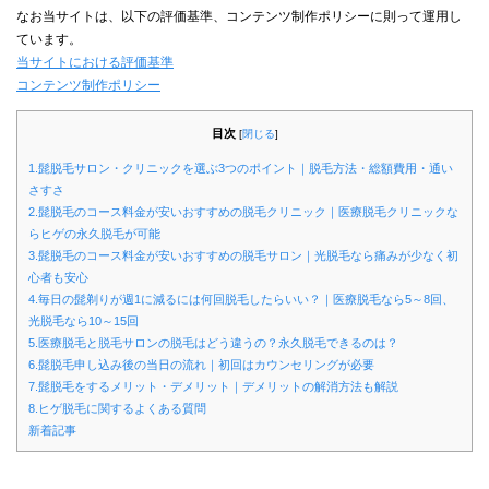
なお当サイトは、以下の評価基準、コンテンツ制作ポリシーに則って運用し
ています。
当サイトにおける評価基準
コンテンツ制作ポリシー
目次
[
閉じる
]
1.髭脱毛サロン・クリニックを選ぶ3つのポイント｜脱毛方法・総額費用・通い
さすさ
2.髭脱毛のコース料金が安いおすすめの脱毛クリニック｜医療脱毛クリニックな
らヒゲの永久脱毛が可能
3.髭脱毛のコース料金が安いおすすめの脱毛サロン｜光脱毛なら痛みが少なく初
心者も安心
4.毎日の髭剃りが週1に減るには何回脱毛したらいい？｜医療脱毛なら5～8回、
光脱毛なら10～15回
5.医療脱毛と脱毛サロンの脱毛はどう違うの？永久脱毛できるのは？
6.髭脱毛申し込み後の当日の流れ｜初回はカウンセリングが必要
7.髭脱毛をするメリット・デメリット｜デメリットの解消方法も解説
8.ヒゲ脱毛に関するよくある質問
新着記事