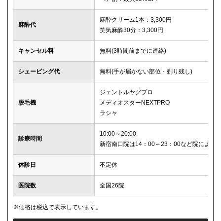
麻酔クリーム1本：3,300円
麻酔代
笑気麻酔30分：3,300円
キャンセル料
無料(3時間前までに連絡)
シェービング代
無料(手が届かない部位・剃り残し)
ジェントルヤグプロ
脱毛機
メディオスターNEXTPRO
ラシャ
10:00～20:00
診療時間
新宿南口院は14：00～23：00など院により
休診日
不定休
医院数
全国26院
※価格は税込で表示しています。