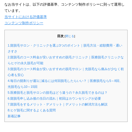
なお当サイトは、以下の評価基準、コンテンツ制作ポリシーに則って運用し
ています。
当サイトにおける評価基準
コンテンツ制作ポリシー
目次
[
閉じる
]
1.髭脱毛サロン・クリニックを選ぶ3つのポイント｜脱毛方法・総額費用・通い
さすさ
2.髭脱毛のコース料金が安いおすすめの脱毛クリニック｜医療脱毛クリニックな
らヒゲの永久脱毛が可能
3.髭脱毛のコース料金が安いおすすめの脱毛サロン｜光脱毛なら痛みが少なく初
心者も安心
4.毎日の髭剃りが週1に減るには何回脱毛したらいい？｜医療脱毛なら5～8回、
光脱毛なら10～15回
5.医療脱毛と脱毛サロンの脱毛はどう違うの？永久脱毛できるのは？
6.髭脱毛申し込み後の当日の流れ｜初回はカウンセリングが必要
7.髭脱毛をするメリット・デメリット｜デメリットの解消方法も解説
8.ヒゲ脱毛に関するよくある質問
新着記事