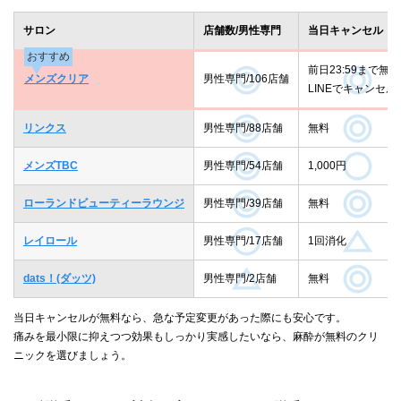
サロン
店舗数/男性専門
当日キャンセル
おすすめ
前日23:59まで無料
メンズクリア
男性専門/106店舗
LINEでキャンセル
リンクス
男性専門/88店舗
無料
メンズTBC
男性専門/54店舗
1,000円
ローランドビューティーラウンジ
男性専門/39店舗
無料
レイロール
男性専門/17店舗
1回消化
dats！(ダッツ)
男性専門/2店舗
無料
当日キャンセルが無料なら、急な予定変更があった際にも安心です。
痛みを最小限に抑えつつ効果もしっかり実感したいなら、麻酔が無料のクリ
ニックを選びましょう。