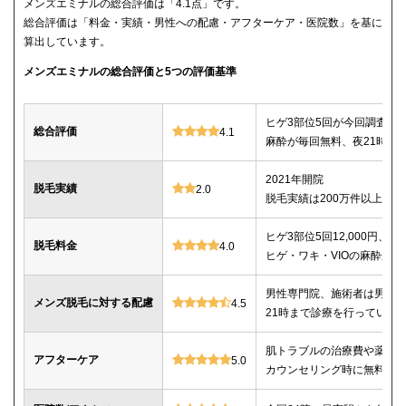
メンズエミナルの総合評価は「4.1点」です。
総合評価は「料金・実績・男性への配慮・アフターケア・医院数」を基に
算出しています。
メンズエミナルの総合評価と5つの評価基準
ヒゲ3部位5回が今回調査し
総合評価
4.1
麻酔が毎回無料、夜21時ま
2021年開院
脱毛実績
2.0
脱毛実績は200万件以上
ヒゲ3部位5回12,000円、ヒゲ
脱毛料金
4.0
ヒゲ・ワキ・VIOの麻酔が毎
男性専門院、施術者は男性o
メンズ脱毛に対する配慮
4.5
21時まで診療を行っている
肌トラブルの治療費や薬代
アフターケア
5.0
カウンセリング時に無料で