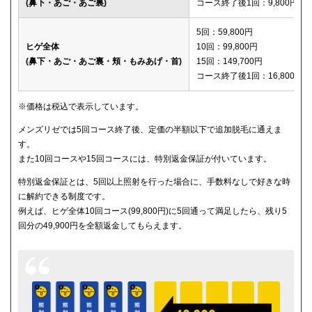
(鼻下・あご・あご裏)
コース終了後1回：9,800円
メディカルエピレーションクリニック
150,600円
5回：59,800円
ヒゲ全体
10回：99,800円
(鼻下・あご・あご裏・頬・もみあげ・首)
15回：149,700円
コース終了後1回：16,800円
※価格は税込で表示しています。
メンズリゼでは5回コース終了後、定価の半額以下で追加脱毛に通えま
す。
また10回コースや15回コースには、特別返金保証が付いています。
特別返金保証とは、5回以上照射を行った場合に、手数料なしで好きな時
に解約できる制度です。
例えば、ヒゲ全体10回コース(99,800円)に5回通って満足したら、残り5
回分の49,900円を全額返金してもらえます。