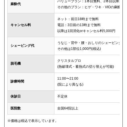
バリュープラン：1本目無料、2本目以降1本2,
麻酔代
その他のプラン：ヒゲ・ワキ・VIOの麻酔が
ネット：前日18時まで無料
キャンセル料
電話：3日前の13時まで無料
以降は1回消化orキャンセル料5,000円
うなじ・背中・腰・おしりのシェービングは
シェービング代
その他は1部位1,000円(税込)
クリスタルプロ
脱毛機
(熱破壊式・蓄熱式の切り替えが可能)
11:00〜21:00
診療時間
(院により異なる)
休診日
不定休
医院数
全国64院以上
※価格は税込で表示しています。