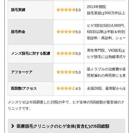
2013年開院
脱毛実績
5.0
脱毛実績は500万件以上
ヒゲ3部位5回14,000円、ヒゲ
脱毛料金
6回目以降は半額＆特別返金
5.0
初診料・再診料、シェービ
男性専門院、VIO脱毛は必
メンズ脱毛に対する配慮
5.0
ヒゲ脱毛には熱破壊式ヤグ
肌トラブルの治療費や薬代
アフターケア
5.0
照射漏れの再照射にも無料
医院数/アクセス
全国26院、最寄駅から徒歩
4.5
メンズリゼは今回調査した10院の中で、ヒゲ全体の5回総額が最安値のク
リニックです。
医療脱毛クリニックのヒゲ全体(首含む)の5回総額