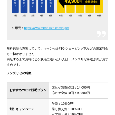
引用元：
https://www.mens-rize.com/hige/
無料保証も充実していて、キャンセル料やシェービング代などの追加料金
も一切かかりません。
満足するまでお得にヒゲ脱毛に通いたい人は、メンズリゼを選ぶのがおす
すめです。
メンズリゼの特徴
①ヒゲ3部位3回：14,000円
おすすめのヒゲ脱毛プラン
②ヒゲ全体10回：99,800円
学割：10%OFF
割引キャンペーン
乗り換え割：10%OFF
ペア割：最大10%OFF