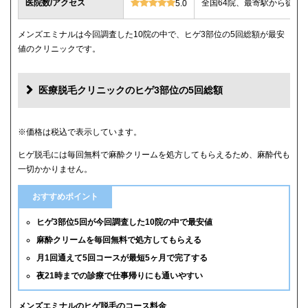
医院数/アクセス
全国64院、最寄駅から徒歩
5.0
メンズエミナルは今回調査した10院の中で、ヒゲ3部位の5回総額が最安
値のクリニックです。
医療脱毛クリニックのヒゲ3部位の5回総額
クリニック
ヒゲ3部位の5回総額
※価格は税込で表示しています。
ヒゲ脱毛には毎回無料で麻酔クリームを処方してもらえるため、麻酔代も
メンズエミナル
12,000円
一切かかりません。
メンズリゼ
14,000円
おすすめポイント
湘南美容クリニック
16,800円(6回)
ヒゲ3部位5回が今回調査した10院の中で最安値
麻酔クリームを毎回無料で処方してもらえる
レジーナクリニックオム
39,800円
月1回通えて5回コースが最短5ヶ月で完了する
夜21時までの診療で仕事帰りにも通いやすい
ゴリラクリニック
39,800円(平日6回)
メンズルシアクリニック
43,120円(平日5回)
メンズエミナルのヒゲ脱毛のコース料金