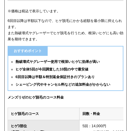
クリニック
ヒゲ全体(首含む)の5回総額
※価格は税込で表示しています。
6回目以降は半額以下なので、ヒゲ脱毛にかかる総額を最小限に抑えられ
メンズリゼ
59,800円
ます。
また熱破壊式ヤグレーザーでヒゲ脱毛を行うため、根深いヒゲにも高い効
メンズルシアクリニック
61,600円(平日5回)
果を期待できます。
湘南美容クリニック
65,880円(6回)
おすすめポイント
渋谷美容外科クリニック
74,800円(首あご裏除く)
熱破壊式ヤグレーザー使用で根深いヒゲに効果が高い
ヒゲ全体5回が今回調査した10院の中で最安値
ゴリラクリニック
76,800円(平日6回)
6回目以降は半額＆特別返金保証付きのプランあり
シェービング代やキャンセル料などの追加料金がかからない
メンズエミナル
78,000円
ダビデクリニック
79,000円(6回)
メンズリゼのヒゲ脱毛のコース料金
ウィルビークリニックブラック
88,000円
ヒゲ脱毛のコース
回数・料金
レジーナクリニックオム
132,000円
ヒゲ3部位
5回：14,000円