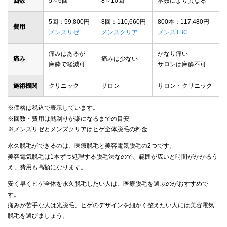
回数
5～6回
8～10回
本数により異なる
5回：59,800円
8回：110,660円
800本：117,480円
費用
メンズリゼ
メンズクリア
メンズTBC
痛みはあるが
かなり痛い
痛み
痛みは少ない
麻酔で軽減可
サロンは麻酔不可
施術機関
クリニック
サロン
サロン・クリニック
※価格は税込で表示しています。
※回数・費用は髭剃りが楽になるまでの目安
※メンズリゼとメンズクリアはヒゲ全体脱毛の料金
永久脱毛ができるのは、医療脱毛と美容電気脱毛の2つです。
美容電気脱毛は1本ずつ処理する脱毛法なので、範囲が広いと時間がかかるう
え、費用も高額になります。
安く早くヒゲ全体を永久脱毛したい人は、医療脱毛を選ぶのがおすすめで
す。
痛みが苦手な人は光脱毛、ヒゲのデザインを細かく整えたい人には美容電気
脱毛を選びましょう。