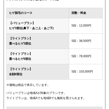
ウィルビークリニックブラック
49,500円
ヒゲ脱毛のコース
回数・料金
渋谷美容外科クリニック
52,800円
【バリュープラン】
5回：12,000円
ヒゲ3部位(鼻下・あご上・あご下)
メディカルエピレーションクリニック
84,000円(6回)
【ライトプラン】
ダビデクリニック
プランなし
5回：38,500円
選べるヒゲ3部位
【ライトプラン】
5回：78,000円
選べるヒゲ6部位
【ライトプラン】
5回：103,000円
全顔8部位
※価格は税込で表示しています。
バリュープランは地域Aが対象のプランです。
ライトプランは、地域Aでも地域Bでも施術を受けられます。