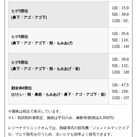
1回：15,920円
ヒゲ3部位
5回：39,800円
(鼻下・アゴ・アゴ下)
12回：82,560
1回：35,640円
ヒゲ5部位
5回：118,800
(鼻下・アゴ・アゴ下・頬・もみあげ)
12回：168,12
1回：39,600円
ヒゲ6部位
5回：132,000
(鼻下・アゴ・アゴ下・頬・もみあげ・首)
12回：186,00
1回：47,520円
顔全体8部位
5回：158,400
(ひたい・頬・鼻筋・もみあげ・鼻下・アゴ・アゴ下・首)
12回：225,00
※価格は税込で表示しています。
※1：初回契約者限定、施術は平日のみ、麻酔有償(税込3,300円)
レジーナクリニックオムでは、熱破壊式の脱毛機「ジェントルマックスプ
ロ」でヒゲ脱毛を行うため、太いヒゲも効率よく脱毛できます。