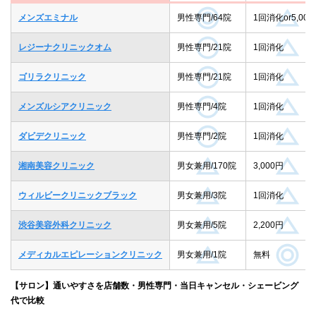
メンズエミナル
男性専門/64院
1回消化or5,000
レジーナクリニックオム
男性専門/21院
1回消化
ゴリラクリニック
男性専門/21院
1回消化
メンズルシアクリニック
男性専門/4院
1回消化
ダビデクリニック
男性専門/2院
1回消化
湘南美容クリニック
男女兼用/170院
3,000円
ウィルビークリニックブラック
男女兼用/3院
1回消化
渋谷美容外科クリニック
男女兼用/5院
2,200円
メディカルエピレーションクリニック
男女兼用/1院
無料
【サロン】通いやすさを店舗数・男性専門・当日キャンセル・シェービング
代で比較