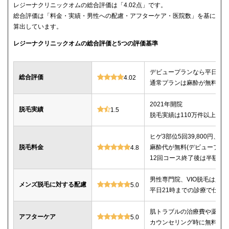
レジーナクリニックオムの総合評価は「4.02点」です。
総合評価は「料金・実績・男性への配慮・アフターケア・医院数」を基に
算出しています。
レジーナクリニックオムの総合評価と5つの評価基準
デビュープランなら平日限定で
総合評価
4.02
通常プランは麻酔が無料、全
2021年開院
脱毛実績
1.5
脱毛実績は110万件以上
ヒゲ3部位5回39,800円、ヒゲ
脱毛料金
麻酔代が無料(デビュープランの
4.8
12回コース終了後は半額で
男性専門院、VIO脱毛は必
メンズ脱毛に対する配慮
5.0
平日21時までの診療で仕事
肌トラブルの治療費や薬代
アフターケア
5.0
カウンセリング時に無料で