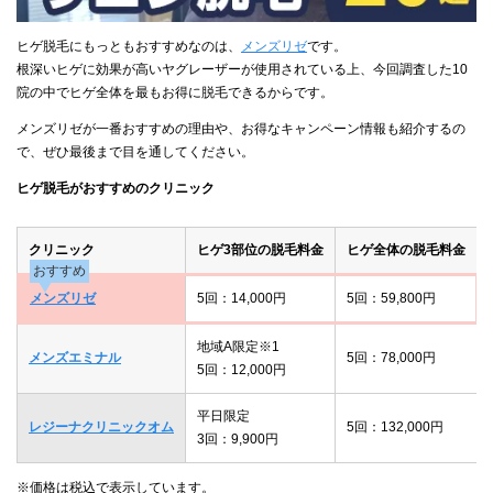
ヒゲ脱毛にもっともおすすめなのは、
メンズリゼ
です。
根深いヒゲに効果が高いヤグレーザーが使用されている上、今回調査した10
院の中でヒゲ全体を最もお得に脱毛できるからです。
メンズリゼが一番おすすめの理由や、お得なキャンペーン情報も紹介するの
で、ぜひ最後まで目を通してください。
ヒゲ脱毛がおすすめのクリニック
クリニック
ヒゲ3部位の脱毛料金
ヒゲ全体の脱毛料金
おすすめ
メンズリゼ
5回：14,000円
5回：59,800円
地域A限定※1
メンズエミナル
5回：78,000円
5回：12,000円
平日限定
レジーナクリニックオム
5回：132,000円
3回：9,900円
※価格は税込で表示しています。