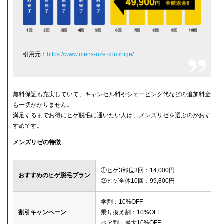
引用元：
https://www.mens-rize.com/hige/
無料保証も充実していて、キャンセル料やシェービング代などの追加料金
も一切かかりません。
満足するまでお得にヒゲ脱毛に通いたい人は、メンズリゼを選ぶのがおす
すめです。
メンズリゼの特徴
①ヒゲ3部位3回：14,000円
おすすめのヒゲ脱毛プラン
②ヒゲ全体10回：99,800円
学割：10%OFF
割引キャンペーン
乗り換え割：10%OFF
ペア割：最大10%OFF