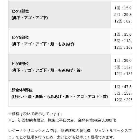
1回：15,920円
ヒゲ3部位
5回：39,800円
(鼻下・アゴ・アゴ下)
12回：82,560
1回：35,640円
ヒゲ5部位
5回：118,800
(鼻下・アゴ・アゴ下・頬・もみあげ)
12回：168,12
1回：39,600円
ヒゲ6部位
5回：132,000
(鼻下・アゴ・アゴ下・頬・もみあげ・首)
12回：186,00
1回：47,520円
顔全体8部位
5回：158,400
(ひたい・頬・鼻筋・もみあげ・鼻下・アゴ・アゴ下・首)
12回：225,00
※価格は税込で表示しています。
※1：初回契約者限定、施術は平日のみ、麻酔有償(税込3,300円)
レジーナクリニックオムでは、熱破壊式の脱毛機「ジェントルマックスプ
ロ」でヒゲ脱毛を行うため、太いヒゲも効率よく脱毛できます。