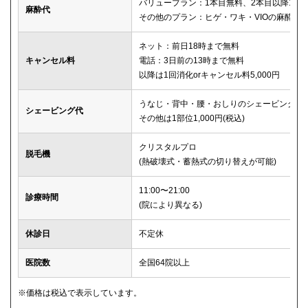
バリュープラン：1本目無料、2本目以降1本2,
麻酔代
その他のプラン：ヒゲ・ワキ・VIOの麻酔が
ネット：前日18時まで無料
キャンセル料
電話：3日前の13時まで無料
以降は1回消化orキャンセル料5,000円
うなじ・背中・腰・おしりのシェービングは
シェービング代
その他は1部位1,000円(税込)
クリスタルプロ
脱毛機
(熱破壊式・蓄熱式の切り替えが可能)
11:00〜21:00
診療時間
(院により異なる)
休診日
不定休
医院数
全国64院以上
※価格は税込で表示しています。