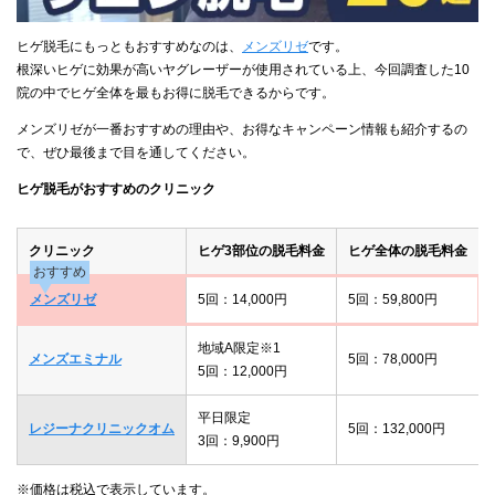
ヒゲ脱毛にもっともおすすめなのは、
メンズリゼ
です。
根深いヒゲに効果が高いヤグレーザーが使用されている上、今回調査した10
院の中でヒゲ全体を最もお得に脱毛できるからです。
メンズリゼが一番おすすめの理由や、お得なキャンペーン情報も紹介するの
で、ぜひ最後まで目を通してください。
ヒゲ脱毛がおすすめのクリニック
クリニック
ヒゲ3部位の脱毛料金
ヒゲ全体の脱毛料金
おすすめ
メンズリゼ
5回：14,000円
5回：59,800円
地域A限定※1
メンズエミナル
5回：78,000円
5回：12,000円
平日限定
レジーナクリニックオム
5回：132,000円
3回：9,900円
※価格は税込で表示しています。