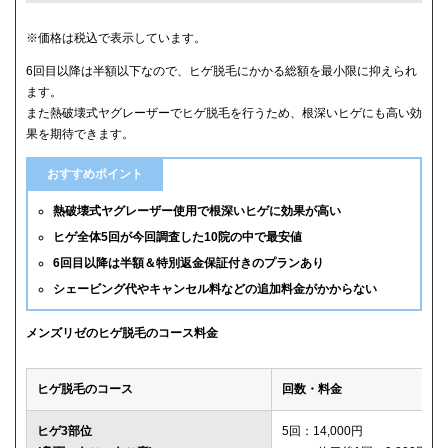
クリニック
ヒゲ全体(首含む)の5回総額
※価格は税込で表示しています。
6回目以降は半額以下なので、ヒゲ脱毛にかかる総額を最小限に抑えられ
メンズリゼ
59,800円
ます。
また熱破壊式ヤグレーザーでヒゲ脱毛を行うため、根深いヒゲにも高い効
メンズルシアクリニック
61,600円(平日5回)
果を期待できます。
湘南美容クリニック
65,880円(6回)
おすすめポイント
渋谷美容外科クリニック
74,800円(首あご裏除く)
熱破壊式ヤグレーザー使用で根深いヒゲに効果が高い
ヒゲ全体5回が今回調査した10院の中で最安値
ゴリラクリニック
76,800円(平日6回)
6回目以降は半額＆特別返金保証付きのプランあり
シェービング代やキャンセル料などの追加料金がかからない
メンズエミナル
78,000円
ダビデクリニック
79,000円(6回)
メンズリゼのヒゲ脱毛のコース料金
ウィルビークリニックブラック
88,000円
ヒゲ脱毛のコース
回数・料金
レジーナクリニックオム
132,000円
ヒゲ3部位
5回：14,000円