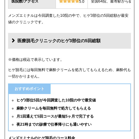
医院数/アクセス
全国64院、最寄駅から徒歩
5.0
メンズエミナルは今回調査した10院の中で、ヒゲ3部位の5回総額が最安
値のクリニックです。
医療脱毛クリニックのヒゲ3部位の5回総額
クリニック
ヒゲ3部位の5回総額
※価格は税込で表示しています。
ヒゲ脱毛には毎回無料で麻酔クリームを処方してもらえるため、麻酔代も
メンズエミナル
12,000円
一切かかりません。
メンズリゼ
14,000円
おすすめポイント
湘南美容クリニック
16,800円(6回)
ヒゲ3部位5回が今回調査した10院の中で最安値
麻酔クリームを毎回無料で処方してもらえる
レジーナクリニックオム
39,800円
月1回通えて5回コースが最短5ヶ月で完了する
夜21時までの診療で仕事帰りにも通いやすい
ゴリラクリニック
39,800円(平日6回)
メンズルシアクリニック
43,120円(平日5回)
メンズエミナルのヒゲ脱毛のコース料金