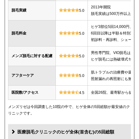
2013年開院
脱毛実績
5.0
脱毛実績は500万件以上
ヒゲ3部位5回14,000円、ヒゲ
脱毛料金
6回目以降は半額＆特別返金
5.0
初診料・再診料、シェービ
男性専門院、VIO脱毛は必
メンズ脱毛に対する配慮
5.0
ヒゲ脱毛には熱破壊式ヤグ
肌トラブルの治療費や薬代
アフターケア
5.0
照射漏れの再照射にも無料
医院数/アクセス
全国26院、最寄駅から徒歩
4.5
メンズリゼは今回調査した10院の中で、ヒゲ全体の5回総額が最安値のク
リニックです。
医療脱毛クリニックのヒゲ全体(首含む)の5回総額