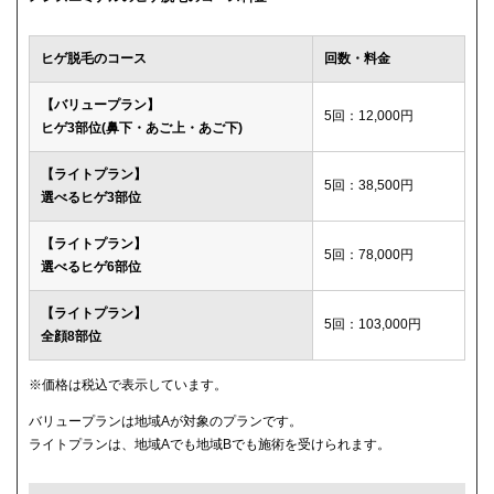
ウィルビークリニックブラック
49,500円
ヒゲ脱毛のコース
回数・料金
渋谷美容外科クリニック
52,800円
【バリュープラン】
5回：12,000円
ヒゲ3部位(鼻下・あご上・あご下)
メディカルエピレーションクリニック
84,000円(6回)
【ライトプラン】
ダビデクリニック
プランなし
5回：38,500円
選べるヒゲ3部位
【ライトプラン】
5回：78,000円
選べるヒゲ6部位
【ライトプラン】
5回：103,000円
全顔8部位
※価格は税込で表示しています。
バリュープランは地域Aが対象のプランです。
ライトプランは、地域Aでも地域Bでも施術を受けられます。