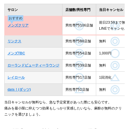
サロン
店舗数/男性専門
当日キャンセル
おすすめ
前日23:59まで無料
メンズクリア
男性専門/106店舗
LINEでキャンセル
リンクス
男性専門/88店舗
無料
メンズTBC
男性専門/54店舗
1,000円
ローランドビューティーラウンジ
男性専門/39店舗
無料
レイロール
男性専門/17店舗
1回消化
dats！(ダッツ)
男性専門/2店舗
無料
当日キャンセルが無料なら、急な予定変更があった際にも安心です。
痛みを最小限に抑えつつ効果もしっかり実感したいなら、麻酔が無料のクリ
ニックを選びましょう。