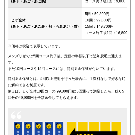
(鼻下・あご・あご裏)
コース終了後1回：9,800円
メディカルエピレーションクリニック
150,600円
5回：59,800円
ヒゲ全体
10回：99,800円
(鼻下・あご・あご裏・頬・もみあげ・首)
15回：149,700円
コース終了後1回：16,800円
※価格は税込で表示しています。
メンズリゼでは5回コース終了後、定価の半額以下で追加脱毛に通えま
す。
また10回コースや15回コースには、特別返金保証が付いています。
特別返金保証とは、5回以上照射を行った場合に、手数料なしで好きな時
に解約できる制度です。
例えば、ヒゲ全体10回コース(99,800円)に5回通って満足したら、残り5
回分の49,900円を全額返金してもらえます。