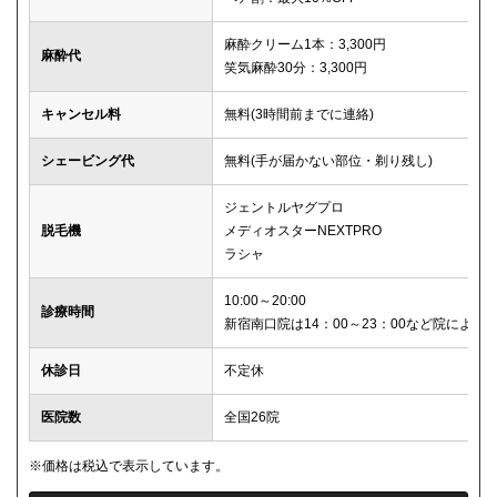
麻酔クリーム1本：3,300円
麻酔代
笑気麻酔30分：3,300円
キャンセル料
無料(3時間前までに連絡)
シェービング代
無料(手が届かない部位・剃り残し)
ジェントルヤグプロ
脱毛機
メディオスターNEXTPRO
ラシャ
10:00～20:00
診療時間
新宿南口院は14：00～23：00など院により
休診日
不定休
医院数
全国26院
※価格は税込で表示しています。