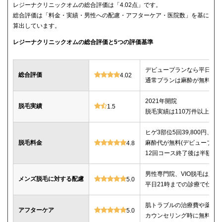
レジーナクリニックオムの総合評価は「4.02点」です。
総合評価は「料金・実績・男性への配慮・アフターケア・医院数」を基に
算出しています。
レジーナクリニックオムの総合評価と5つの評価基準
デビュープランなら平日限定で
総合評価
4.02
通常プランは麻酔が無料、全
2021年開院
脱毛実績
1.5
脱毛実績は110万件以上
ヒゲ3部位5回39,800円、ヒゲ
脱毛料金
麻酔代が無料(デビュープランの
4.8
12回コース終了後は半額で
男性専門院、VIO脱毛は必
メンズ脱毛に対する配慮
5.0
平日21時までの診療で仕事
肌トラブルの治療費や薬代
アフターケア
5.0
カウンセリング時に無料で