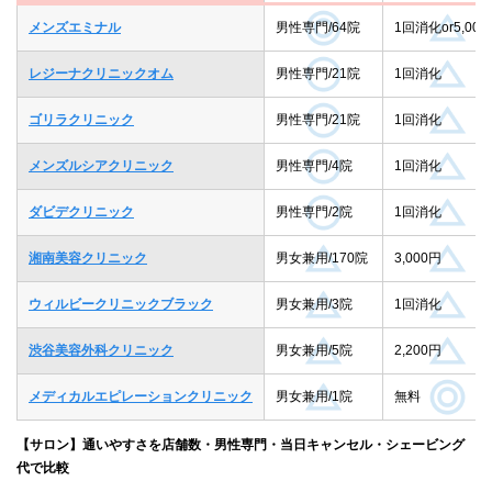
メンズエミナル
男性専門/64院
1回消化or5,000
レジーナクリニックオム
男性専門/21院
1回消化
ゴリラクリニック
男性専門/21院
1回消化
メンズルシアクリニック
男性専門/4院
1回消化
ダビデクリニック
男性専門/2院
1回消化
湘南美容クリニック
男女兼用/170院
3,000円
ウィルビークリニックブラック
男女兼用/3院
1回消化
渋谷美容外科クリニック
男女兼用/5院
2,200円
メディカルエピレーションクリニック
男女兼用/1院
無料
【サロン】通いやすさを店舗数・男性専門・当日キャンセル・シェービング
代で比較