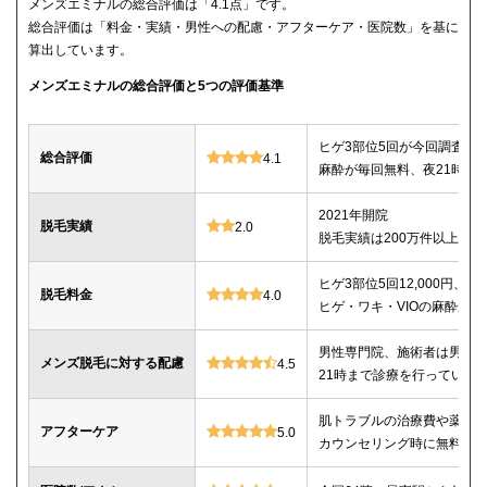
メンズエミナルの総合評価は「4.1点」です。
総合評価は「料金・実績・男性への配慮・アフターケア・医院数」を基に
算出しています。
メンズエミナルの総合評価と5つの評価基準
ヒゲ3部位5回が今回調査し
総合評価
4.1
麻酔が毎回無料、夜21時ま
2021年開院
脱毛実績
2.0
脱毛実績は200万件以上
ヒゲ3部位5回12,000円、ヒゲ
脱毛料金
4.0
ヒゲ・ワキ・VIOの麻酔が毎
男性専門院、施術者は男性o
メンズ脱毛に対する配慮
4.5
21時まで診療を行っている
肌トラブルの治療費や薬代
アフターケア
5.0
カウンセリング時に無料で