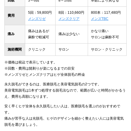
回数
5～6回
8～10回
本数により異なる
5回：59,800円
8回：110,660円
800本：117,480円
費用
メンズリゼ
メンズクリア
メンズTBC
痛みはあるが
かなり痛い
痛み
痛みは少ない
麻酔で軽減可
サロンは麻酔不可
施術機関
クリニック
サロン
サロン・クリニック
※価格は税込で表示しています。
※回数・費用は髭剃りが楽になるまでの目安
※メンズリゼとメンズクリアはヒゲ全体脱毛の料金
永久脱毛ができるのは、医療脱毛と美容電気脱毛の2つです。
美容電気脱毛は1本ずつ処理する脱毛法なので、範囲が広いと時間がかかるう
え、費用も高額になります。
安く早くヒゲ全体を永久脱毛したい人は、医療脱毛を選ぶのがおすすめで
す。
痛みが苦手な人は光脱毛、ヒゲのデザインを細かく整えたい人には美容電気
脱毛を選びましょう。