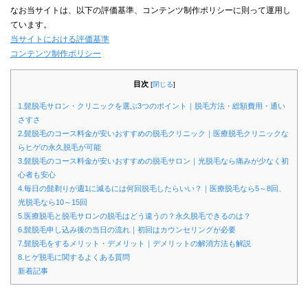
なお当サイトは、以下の評価基準、コンテンツ制作ポリシーに則って運用し
ています。
当サイトにおける評価基準
コンテンツ制作ポリシー
目次
[
閉じる
]
1.髭脱毛サロン・クリニックを選ぶ3つのポイント｜脱毛方法・総額費用・通い
さすさ
2.髭脱毛のコース料金が安いおすすめの脱毛クリニック｜医療脱毛クリニックな
らヒゲの永久脱毛が可能
3.髭脱毛のコース料金が安いおすすめの脱毛サロン｜光脱毛なら痛みが少なく初
心者も安心
4.毎日の髭剃りが週1に減るには何回脱毛したらいい？｜医療脱毛なら5～8回、
光脱毛なら10～15回
5.医療脱毛と脱毛サロンの脱毛はどう違うの？永久脱毛できるのは？
6.髭脱毛申し込み後の当日の流れ｜初回はカウンセリングが必要
7.髭脱毛をするメリット・デメリット｜デメリットの解消方法も解説
8.ヒゲ脱毛に関するよくある質問
新着記事