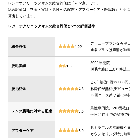
レジーナクリニックオムの総合評価は「4.02点」です。
総合評価は「料金・実績・男性への配慮・アフターケア・医院数」を基に
算出しています。
レジーナクリニックオムの総合評価と5つの評価基準
デビュープランなら平日限定で
総合評価
4.02
通常プランは麻酔が無料、全
2021年開院
脱毛実績
1.5
脱毛実績は110万件以上
ヒゲ3部位5回39,800円、ヒゲ
脱毛料金
麻酔代が無料(デビュープランの
4.8
12回コース終了後は半額で
男性専門院、VIO脱毛は必
メンズ脱毛に対する配慮
5.0
平日21時までの診療で仕事
肌トラブルの治療費や薬代
アフターケア
5.0
カウンセリング時に無料で