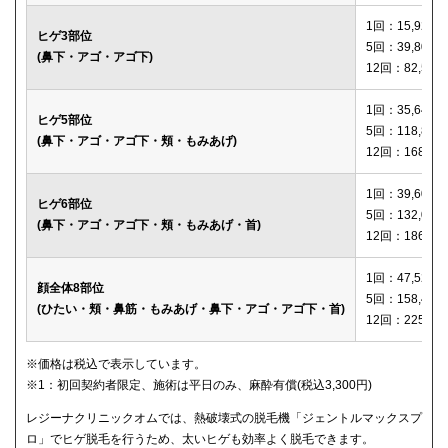
1回：15,920円
ヒゲ3部位
5回：39,800円
(鼻下・アゴ・アゴ下)
12回：82,560
1回：35,640円
ヒゲ5部位
5回：118,800
(鼻下・アゴ・アゴ下・頬・もみあげ)
12回：168,12
1回：39,600円
ヒゲ6部位
5回：132,000
(鼻下・アゴ・アゴ下・頬・もみあげ・首)
12回：186,00
1回：47,520円
顔全体8部位
5回：158,400
(ひたい・頬・鼻筋・もみあげ・鼻下・アゴ・アゴ下・首)
12回：225,00
※価格は税込で表示しています。
※1：初回契約者限定、施術は平日のみ、麻酔有償(税込3,300円)
レジーナクリニックオムでは、熱破壊式の脱毛機「ジェントルマックスプ
ロ」でヒゲ脱毛を行うため、太いヒゲも効率よく脱毛できます。