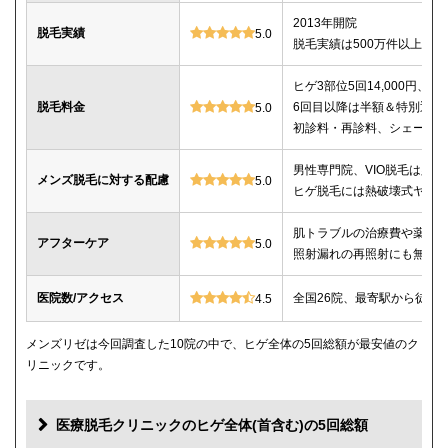
2013年開院
脱毛実績
5.0
脱毛実績は500万件以上
ヒゲ3部位5回14,000円、ヒゲ
脱毛料金
6回目以降は半額＆特別返金
5.0
初診料・再診料、シェービ
男性専門院、VIO脱毛は必
メンズ脱毛に対する配慮
5.0
ヒゲ脱毛には熱破壊式ヤグ
肌トラブルの治療費や薬代
アフターケア
5.0
照射漏れの再照射にも無料
医院数/アクセス
全国26院、最寄駅から徒歩
4.5
メンズリゼは今回調査した10院の中で、ヒゲ全体の5回総額が最安値のク
リニックです。
医療脱毛クリニックのヒゲ全体(首含む)の5回総額