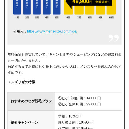
引用元：
https://www.mens-rize.com/hige/
無料保証も充実していて、キャンセル料やシェービング代などの追加料金
も一切かかりません。
満足するまでお得にヒゲ脱毛に通いたい人は、メンズリゼを選ぶのがおす
すめです。
メンズリゼの特徴
①ヒゲ3部位3回：14,000円
おすすめのヒゲ脱毛プラン
②ヒゲ全体10回：99,800円
学割：10%OFF
割引キャンペーン
乗り換え割：10%OFF
ペア割：最大10%OFF