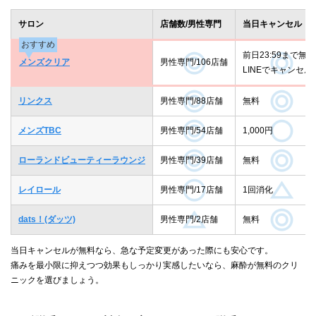
サロン
店舗数/男性専門
当日キャンセル
おすすめ
前日23:59まで無料
メンズクリア
男性専門/106店舗
LINEでキャンセル
リンクス
男性専門/88店舗
無料
メンズTBC
男性専門/54店舗
1,000円
ローランドビューティーラウンジ
男性専門/39店舗
無料
レイロール
男性専門/17店舗
1回消化
dats！(ダッツ)
男性専門/2店舗
無料
当日キャンセルが無料なら、急な予定変更があった際にも安心です。
痛みを最小限に抑えつつ効果もしっかり実感したいなら、麻酔が無料のクリ
ニックを選びましょう。