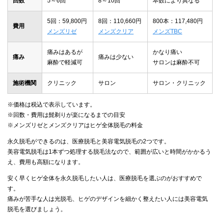
回数
5～6回
8～10回
本数により異なる
5回：59,800円
8回：110,660円
800本：117,480円
費用
メンズリゼ
メンズクリア
メンズTBC
痛みはあるが
かなり痛い
痛み
痛みは少ない
麻酔で軽減可
サロンは麻酔不可
施術機関
クリニック
サロン
サロン・クリニック
※価格は税込で表示しています。
※回数・費用は髭剃りが楽になるまでの目安
※メンズリゼとメンズクリアはヒゲ全体脱毛の料金
永久脱毛ができるのは、医療脱毛と美容電気脱毛の2つです。
美容電気脱毛は1本ずつ処理する脱毛法なので、範囲が広いと時間がかかるう
え、費用も高額になります。
安く早くヒゲ全体を永久脱毛したい人は、医療脱毛を選ぶのがおすすめで
す。
痛みが苦手な人は光脱毛、ヒゲのデザインを細かく整えたい人には美容電気
脱毛を選びましょう。