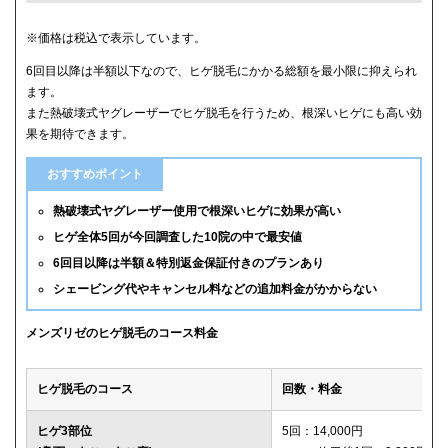
クリニック
ヒゲ全体(首含む)の5回総額
※価格は税込で表示しています。
6回目以降は半額以下なので、ヒゲ脱毛にかかる総額を最小限に抑えられ
メンズリゼ
59,800円
ます。
また熱破壊式ヤグレーザーでヒゲ脱毛を行うため、根深いヒゲにも高い効
メンズルシアクリニック
61,600円(平日5回)
果を期待できます。
湘南美容クリニック
65,880円(6回)
おすすめポイント
渋谷美容外科クリニック
74,800円(首あご裏除く)
熱破壊式ヤグレーザー使用で根深いヒゲに効果が高い
ヒゲ全体5回が今回調査した10院の中で最安値
ゴリラクリニック
76,800円(平日6回)
6回目以降は半額＆特別返金保証付きのプランあり
シェービング代やキャンセル料などの追加料金がかからない
メンズエミナル
78,000円
ダビデクリニック
79,000円(6回)
メンズリゼのヒゲ脱毛のコース料金
ウィルビークリニックブラック
88,000円
ヒゲ脱毛のコース
回数・料金
レジーナクリニックオム
132,000円
ヒゲ3部位
5回：14,000円