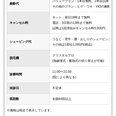
バリュープラン：1本目無料、2本目以降1本2,
麻酔代
その他のプラン：ヒゲ・ワキ・VIOの麻酔が
ネット：前日18時まで無料
キャンセル料
電話：3日前の13時まで無料
以降は1回消化orキャンセル料5,000円
うなじ・背中・腰・おしりのシェービングは
シェービング代
その他は1部位1,000円(税込)
クリスタルプロ
脱毛機
(熱破壊式・蓄熱式の切り替えが可能)
11:00〜21:00
診療時間
(院により異なる)
休診日
不定休
医院数
全国64院以上
※価格は税込で表示しています。