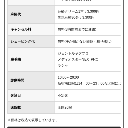
麻酔クリーム1本：3,300円
麻酔代
笑気麻酔30分：3,300円
キャンセル料
無料(3時間前までに連絡)
シェービング代
無料(手が届かない部位・剃り残し)
ジェントルヤグプロ
脱毛機
メディオスターNEXTPRO
ラシャ
10:00～20:00
診療時間
新宿南口院は14：00～23：00など院により
休診日
不定休
医院数
全国26院
※価格は税込で表示しています。