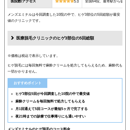
医院数/アクセス
全国64院、最寄駅から徒歩
5.0
メンズエミナルは今回調査した10院の中で、ヒゲ3部位の5回総額が最安
値のクリニックです。
医療脱毛クリニックのヒゲ3部位の5回総額
クリニック
ヒゲ3部位の5回総額
※価格は税込で表示しています。
ヒゲ脱毛には毎回無料で麻酔クリームを処方してもらえるため、麻酔代も
メンズエミナル
12,000円
一切かかりません。
メンズリゼ
14,000円
おすすめポイント
湘南美容クリニック
16,800円(6回)
ヒゲ3部位5回が今回調査した10院の中で最安値
麻酔クリームを毎回無料で処方してもらえる
レジーナクリニックオム
39,800円
月1回通えて5回コースが最短5ヶ月で完了する
夜21時までの診療で仕事帰りにも通いやすい
ゴリラクリニック
39,800円(平日6回)
メンズルシアクリニック
43,120円(平日5回)
メンズエミナルのヒゲ脱毛のコース料金