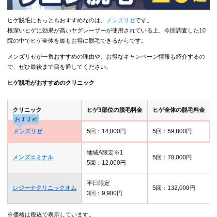
ヒゲ脱毛にもっともおすすめなのは、
メンズリゼ
です。
根深いヒゲに効果が高いヤグレーザーが使用されている上、今回調査した10
院の中でヒゲ全体を最もお得に脱毛できるからです。
メンズリゼが一番おすすめの理由や、お得なキャンペーン情報も紹介するの
で、ぜひ最後まで目を通してください。
ヒゲ脱毛がおすすめのクリニック
クリニック
ヒゲ3部位の脱毛料金
ヒゲ全体の脱毛料金
おすすめ
メンズリゼ
5回：14,000円
5回：59,800円
地域A限定※1
メンズエミナル
5回：78,000円
5回：12,000円
平日限定
レジーナクリニックオム
5回：132,000円
3回：9,900円
※価格は税込で表示しています。