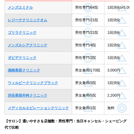
メンズエミナル
男性専門/64院
1回消化or5,000
レジーナクリニックオム
男性専門/21院
1回消化
ゴリラクリニック
男性専門/21院
1回消化
メンズルシアクリニック
男性専門/4院
1回消化
ダビデクリニック
男性専門/2院
1回消化
湘南美容クリニック
男女兼用/170院
3,000円
ウィルビークリニックブラック
男女兼用/3院
1回消化
渋谷美容外科クリニック
男女兼用/5院
2,200円
メディカルエピレーションクリニック
男女兼用/1院
無料
【サロン】通いやすさを店舗数・男性専門・当日キャンセル・シェービング
代で比較