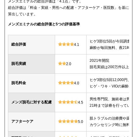
メンズエミナルの総合評価は「4.1点」です。
総合評価は「料金・実績・男性への配慮・アフターケア・医院数」を基に
算出しています。
メンズエミナルの総合評価と5つの評価基準
ヒゲ3部位5回が今回調査し
総合評価
4.1
麻酔が毎回無料、夜21時ま
2021年開院
脱毛実績
2.0
脱毛実績は200万件以上
ヒゲ3部位5回12,000円、ヒゲ
脱毛料金
4.0
ヒゲ・ワキ・VIOの麻酔が毎
男性専門院、施術者は男性o
メンズ脱毛に対する配慮
4.5
21時まで診療を行っている
肌トラブルの治療費や薬代
アフターケア
5.0
カウンセリング時に無料で