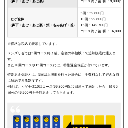
(鼻下・あご・あご裏)
コース終了後1回：9,800円
メディカルエピレーションクリニック
150,600円
5回：59,800円
ヒゲ全体
10回：99,800円
(鼻下・あご・あご裏・頬・もみあげ・首)
15回：149,700円
コース終了後1回：16,800円
※価格は税込で表示しています。
メンズリゼでは5回コース終了後、定価の半額以下で追加脱毛に通えま
す。
また10回コースや15回コースには、特別返金保証が付いています。
特別返金保証とは、5回以上照射を行った場合に、手数料なしで好きな時
に解約できる制度です。
例えば、ヒゲ全体10回コース(99,800円)に5回通って満足したら、残り5
回分の49,900円を全額返金してもらえます。