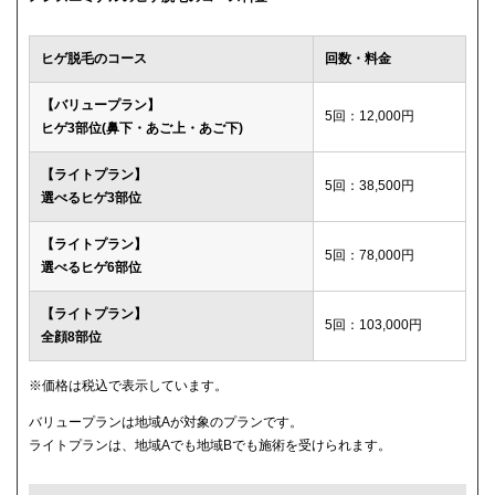
ウィルビークリニックブラック
49,500円
ヒゲ脱毛のコース
回数・料金
渋谷美容外科クリニック
52,800円
【バリュープラン】
5回：12,000円
ヒゲ3部位(鼻下・あご上・あご下)
メディカルエピレーションクリニック
84,000円(6回)
【ライトプラン】
ダビデクリニック
プランなし
5回：38,500円
選べるヒゲ3部位
【ライトプラン】
5回：78,000円
選べるヒゲ6部位
【ライトプラン】
5回：103,000円
全顔8部位
※価格は税込で表示しています。
バリュープランは地域Aが対象のプランです。
ライトプランは、地域Aでも地域Bでも施術を受けられます。