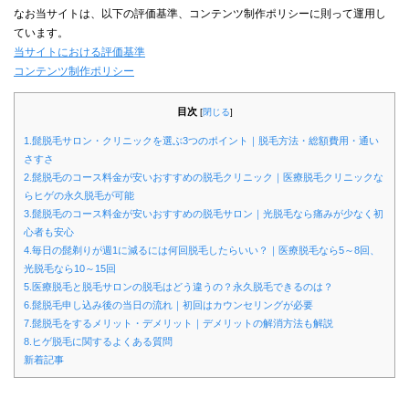
なお当サイトは、以下の評価基準、コンテンツ制作ポリシーに則って運用し
ています。
当サイトにおける評価基準
コンテンツ制作ポリシー
目次
[
閉じる
]
1.髭脱毛サロン・クリニックを選ぶ3つのポイント｜脱毛方法・総額費用・通い
さすさ
2.髭脱毛のコース料金が安いおすすめの脱毛クリニック｜医療脱毛クリニックな
らヒゲの永久脱毛が可能
3.髭脱毛のコース料金が安いおすすめの脱毛サロン｜光脱毛なら痛みが少なく初
心者も安心
4.毎日の髭剃りが週1に減るには何回脱毛したらいい？｜医療脱毛なら5～8回、
光脱毛なら10～15回
5.医療脱毛と脱毛サロンの脱毛はどう違うの？永久脱毛できるのは？
6.髭脱毛申し込み後の当日の流れ｜初回はカウンセリングが必要
7.髭脱毛をするメリット・デメリット｜デメリットの解消方法も解説
8.ヒゲ脱毛に関するよくある質問
新着記事