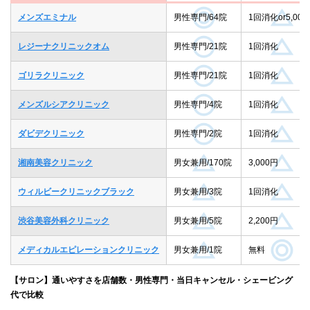
メンズエミナル
男性専門/64院
1回消化or5,000
レジーナクリニックオム
男性専門/21院
1回消化
ゴリラクリニック
男性専門/21院
1回消化
メンズルシアクリニック
男性専門/4院
1回消化
ダビデクリニック
男性専門/2院
1回消化
湘南美容クリニック
男女兼用/170院
3,000円
ウィルビークリニックブラック
男女兼用/3院
1回消化
渋谷美容外科クリニック
男女兼用/5院
2,200円
メディカルエピレーションクリニック
男女兼用/1院
無料
【サロン】通いやすさを店舗数・男性専門・当日キャンセル・シェービング
代で比較