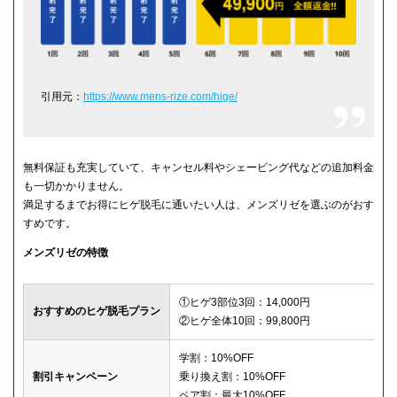
引用元：
https://www.mens-rize.com/hige/
無料保証も充実していて、キャンセル料やシェービング代などの追加料金
も一切かかりません。
満足するまでお得にヒゲ脱毛に通いたい人は、メンズリゼを選ぶのがおす
すめです。
メンズリゼの特徴
①ヒゲ3部位3回：14,000円
おすすめのヒゲ脱毛プラン
②ヒゲ全体10回：99,800円
学割：10%OFF
割引キャンペーン
乗り換え割：10%OFF
ペア割：最大10%OFF