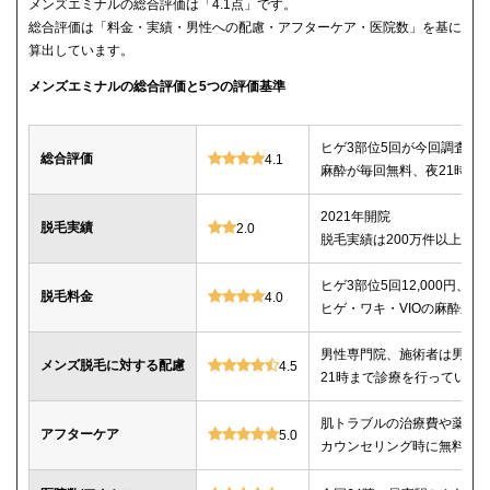
メンズエミナルの総合評価は「4.1点」です。
総合評価は「料金・実績・男性への配慮・アフターケア・医院数」を基に
算出しています。
メンズエミナルの総合評価と5つの評価基準
ヒゲ3部位5回が今回調査し
総合評価
4.1
麻酔が毎回無料、夜21時ま
2021年開院
脱毛実績
2.0
脱毛実績は200万件以上
ヒゲ3部位5回12,000円、ヒゲ
脱毛料金
4.0
ヒゲ・ワキ・VIOの麻酔が毎
男性専門院、施術者は男性o
メンズ脱毛に対する配慮
4.5
21時まで診療を行っている
肌トラブルの治療費や薬代
アフターケア
5.0
カウンセリング時に無料で