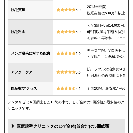
2013年開院
脱毛実績
5.0
脱毛実績は500万件以上
ヒゲ3部位5回14,000円、ヒゲ
脱毛料金
6回目以降は半額＆特別返金
5.0
初診料・再診料、シェービ
男性専門院、VIO脱毛は必
メンズ脱毛に対する配慮
5.0
ヒゲ脱毛には熱破壊式ヤグ
肌トラブルの治療費や薬代
アフターケア
5.0
照射漏れの再照射にも無料
医院数/アクセス
全国26院、最寄駅から徒歩
4.5
メンズリゼは今回調査した10院の中で、ヒゲ全体の5回総額が最安値のク
リニックです。
医療脱毛クリニックのヒゲ全体(首含む)の5回総額