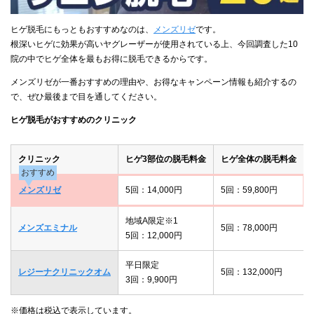
ヒゲ脱毛にもっともおすすめなのは、
メンズリゼ
です。
根深いヒゲに効果が高いヤグレーザーが使用されている上、今回調査した10
院の中でヒゲ全体を最もお得に脱毛できるからです。
メンズリゼが一番おすすめの理由や、お得なキャンペーン情報も紹介するの
で、ぜひ最後まで目を通してください。
ヒゲ脱毛がおすすめのクリニック
クリニック
ヒゲ3部位の脱毛料金
ヒゲ全体の脱毛料金
おすすめ
メンズリゼ
5回：14,000円
5回：59,800円
地域A限定※1
メンズエミナル
5回：78,000円
5回：12,000円
平日限定
レジーナクリニックオム
5回：132,000円
3回：9,900円
※価格は税込で表示しています。