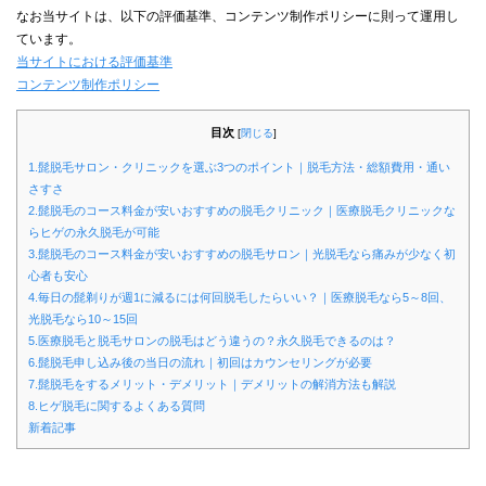
なお当サイトは、以下の評価基準、コンテンツ制作ポリシーに則って運用し
ています。
当サイトにおける評価基準
コンテンツ制作ポリシー
目次
[
閉じる
]
1.髭脱毛サロン・クリニックを選ぶ3つのポイント｜脱毛方法・総額費用・通い
さすさ
2.髭脱毛のコース料金が安いおすすめの脱毛クリニック｜医療脱毛クリニックな
らヒゲの永久脱毛が可能
3.髭脱毛のコース料金が安いおすすめの脱毛サロン｜光脱毛なら痛みが少なく初
心者も安心
4.毎日の髭剃りが週1に減るには何回脱毛したらいい？｜医療脱毛なら5～8回、
光脱毛なら10～15回
5.医療脱毛と脱毛サロンの脱毛はどう違うの？永久脱毛できるのは？
6.髭脱毛申し込み後の当日の流れ｜初回はカウンセリングが必要
7.髭脱毛をするメリット・デメリット｜デメリットの解消方法も解説
8.ヒゲ脱毛に関するよくある質問
新着記事