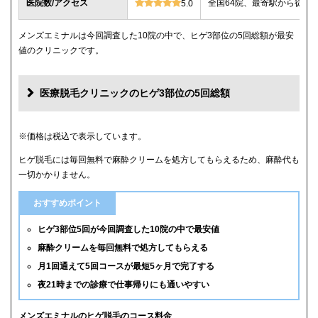
医院数/アクセス
全国64院、最寄駅から徒歩
5.0
メンズエミナルは今回調査した10院の中で、ヒゲ3部位の5回総額が最安
値のクリニックです。
医療脱毛クリニックのヒゲ3部位の5回総額
クリニック
ヒゲ3部位の5回総額
※価格は税込で表示しています。
ヒゲ脱毛には毎回無料で麻酔クリームを処方してもらえるため、麻酔代も
メンズエミナル
12,000円
一切かかりません。
メンズリゼ
14,000円
おすすめポイント
湘南美容クリニック
16,800円(6回)
ヒゲ3部位5回が今回調査した10院の中で最安値
麻酔クリームを毎回無料で処方してもらえる
レジーナクリニックオム
39,800円
月1回通えて5回コースが最短5ヶ月で完了する
夜21時までの診療で仕事帰りにも通いやすい
ゴリラクリニック
39,800円(平日6回)
メンズルシアクリニック
43,120円(平日5回)
メンズエミナルのヒゲ脱毛のコース料金