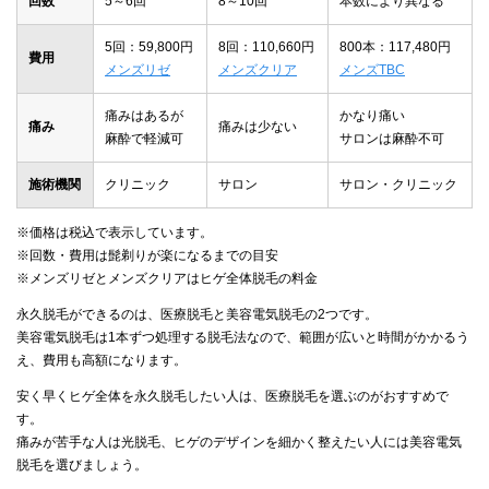
回数
5～6回
8～10回
本数により異なる
5回：59,800円
8回：110,660円
800本：117,480円
費用
メンズリゼ
メンズクリア
メンズTBC
痛みはあるが
かなり痛い
痛み
痛みは少ない
麻酔で軽減可
サロンは麻酔不可
施術機関
クリニック
サロン
サロン・クリニック
※価格は税込で表示しています。
※回数・費用は髭剃りが楽になるまでの目安
※メンズリゼとメンズクリアはヒゲ全体脱毛の料金
永久脱毛ができるのは、医療脱毛と美容電気脱毛の2つです。
美容電気脱毛は1本ずつ処理する脱毛法なので、範囲が広いと時間がかかるう
え、費用も高額になります。
安く早くヒゲ全体を永久脱毛したい人は、医療脱毛を選ぶのがおすすめで
す。
痛みが苦手な人は光脱毛、ヒゲのデザインを細かく整えたい人には美容電気
脱毛を選びましょう。