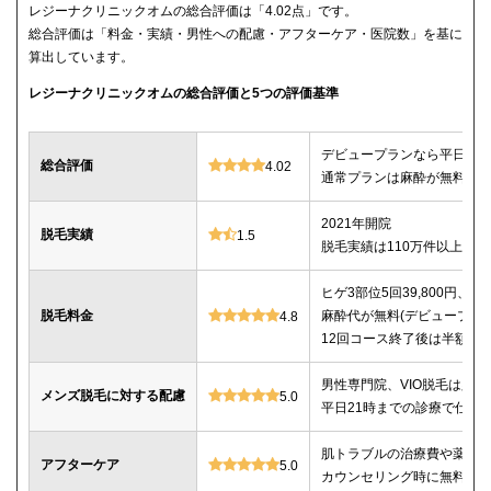
レジーナクリニックオムの総合評価は「4.02点」です。
総合評価は「料金・実績・男性への配慮・アフターケア・医院数」を基に
算出しています。
レジーナクリニックオムの総合評価と5つの評価基準
デビュープランなら平日限定で
総合評価
4.02
通常プランは麻酔が無料、全
2021年開院
脱毛実績
1.5
脱毛実績は110万件以上
ヒゲ3部位5回39,800円、ヒゲ
脱毛料金
麻酔代が無料(デビュープランの
4.8
12回コース終了後は半額で
男性専門院、VIO脱毛は必
メンズ脱毛に対する配慮
5.0
平日21時までの診療で仕事
肌トラブルの治療費や薬代
アフターケア
5.0
カウンセリング時に無料で