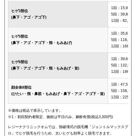
1回：15,920円
ヒゲ3部位
5回：39,800円
(鼻下・アゴ・アゴ下)
12回：82,560
1回：35,640円
ヒゲ5部位
5回：118,800
(鼻下・アゴ・アゴ下・頬・もみあげ)
12回：168,12
1回：39,600円
ヒゲ6部位
5回：132,000
(鼻下・アゴ・アゴ下・頬・もみあげ・首)
12回：186,00
1回：47,520円
顔全体8部位
5回：158,400
(ひたい・頬・鼻筋・もみあげ・鼻下・アゴ・アゴ下・首)
12回：225,00
※価格は税込で表示しています。
※1：初回契約者限定、施術は平日のみ、麻酔有償(税込3,300円)
レジーナクリニックオムでは、熱破壊式の脱毛機「ジェントルマックスプ
ロ」でヒゲ脱毛を行うため、太いヒゲも効率よく脱毛できます。