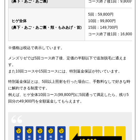
(鼻下・あご・あご裏)
コース終了後1回：9,800円
メディカルエピレーションクリニック
150,600円
5回：59,800円
ヒゲ全体
10回：99,800円
(鼻下・あご・あご裏・頬・もみあげ・首)
15回：149,700円
コース終了後1回：16,800円
※価格は税込で表示しています。
メンズリゼでは5回コース終了後、定価の半額以下で追加脱毛に通えま
す。
また10回コースや15回コースには、特別返金保証が付いています。
特別返金保証とは、5回以上照射を行った場合に、手数料なしで好きな時
に解約できる制度です。
例えば、ヒゲ全体10回コース(99,800円)に5回通って満足したら、残り5
回分の49,900円を全額返金してもらえます。