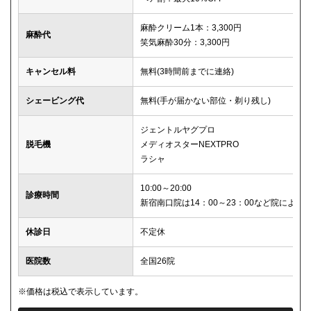
麻酔クリーム1本：3,300円
麻酔代
笑気麻酔30分：3,300円
キャンセル料
無料(3時間前までに連絡)
シェービング代
無料(手が届かない部位・剃り残し)
ジェントルヤグプロ
脱毛機
メディオスターNEXTPRO
ラシャ
10:00～20:00
診療時間
新宿南口院は14：00～23：00など院により
休診日
不定休
医院数
全国26院
※価格は税込で表示しています。