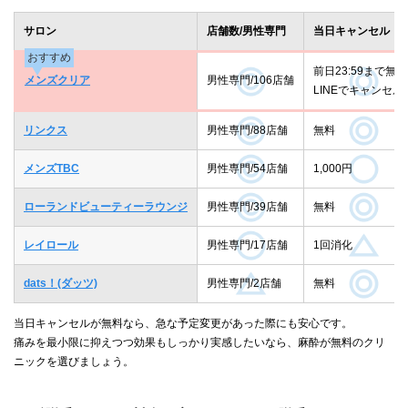
サロン
店舗数/男性専門
当日キャンセル
おすすめ
前日23:59まで無料
メンズクリア
男性専門/106店舗
LINEでキャンセル
リンクス
男性専門/88店舗
無料
メンズTBC
男性専門/54店舗
1,000円
ローランドビューティーラウンジ
男性専門/39店舗
無料
レイロール
男性専門/17店舗
1回消化
dats！(ダッツ)
男性専門/2店舗
無料
当日キャンセルが無料なら、急な予定変更があった際にも安心です。
痛みを最小限に抑えつつ効果もしっかり実感したいなら、麻酔が無料のクリ
ニックを選びましょう。