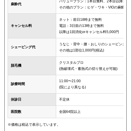
バリュープラン：1本目無料、2本目以降1本2,
麻酔代
その他のプラン：ヒゲ・ワキ・VIOの麻酔が
ネット：前日18時まで無料
キャンセル料
電話：3日前の13時まで無料
以降は1回消化orキャンセル料5,000円
うなじ・背中・腰・おしりのシェービングは
シェービング代
その他は1部位1,000円(税込)
クリスタルプロ
脱毛機
(熱破壊式・蓄熱式の切り替えが可能)
11:00〜21:00
診療時間
(院により異なる)
休診日
不定休
医院数
全国64院以上
※価格は税込で表示しています。