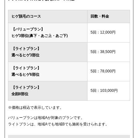
ウィルビークリニックブラック
49,500円
ヒゲ脱毛のコース
回数・料金
渋谷美容外科クリニック
52,800円
【バリュープラン】
5回：12,000円
ヒゲ3部位(鼻下・あご上・あご下)
メディカルエピレーションクリニック
84,000円(6回)
【ライトプラン】
ダビデクリニック
プランなし
5回：38,500円
選べるヒゲ3部位
【ライトプラン】
5回：78,000円
選べるヒゲ6部位
【ライトプラン】
5回：103,000円
全顔8部位
※価格は税込で表示しています。
バリュープランは地域Aが対象のプランです。
ライトプランは、地域Aでも地域Bでも施術を受けられます。