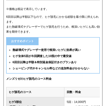
クリニック
ヒゲ全体(首含む)の5回総額
※価格は税込で表示しています。
6回目以降は半額以下なので、ヒゲ脱毛にかかる総額を最小限に抑えられ
メンズリゼ
59,800円
ます。
また熱破壊式ヤグレーザーでヒゲ脱毛を行うため、根深いヒゲにも高い効
メンズルシアクリニック
61,600円(平日5回)
果を期待できます。
湘南美容クリニック
65,880円(6回)
おすすめポイント
渋谷美容外科クリニック
74,800円(首あご裏除く)
熱破壊式ヤグレーザー使用で根深いヒゲに効果が高い
ヒゲ全体5回が今回調査した10院の中で最安値
ゴリラクリニック
76,800円(平日6回)
6回目以降は半額＆特別返金保証付きのプランあり
シェービング代やキャンセル料などの追加料金がかからない
メンズエミナル
78,000円
ダビデクリニック
79,000円(6回)
メンズリゼのヒゲ脱毛のコース料金
ウィルビークリニックブラック
88,000円
ヒゲ脱毛のコース
回数・料金
レジーナクリニックオム
132,000円
ヒゲ3部位
5回：14,000円