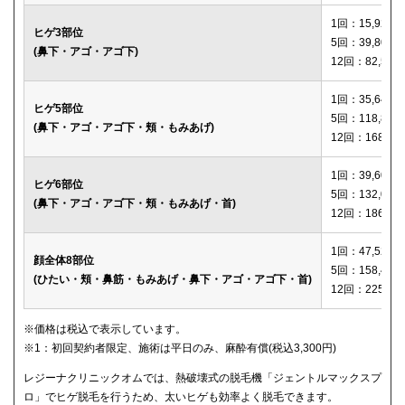
1回：15,920円
ヒゲ3部位
5回：39,800円
(鼻下・アゴ・アゴ下)
12回：82,560
1回：35,640円
ヒゲ5部位
5回：118,800
(鼻下・アゴ・アゴ下・頬・もみあげ)
12回：168,12
1回：39,600円
ヒゲ6部位
5回：132,000
(鼻下・アゴ・アゴ下・頬・もみあげ・首)
12回：186,00
1回：47,520円
顔全体8部位
5回：158,400
(ひたい・頬・鼻筋・もみあげ・鼻下・アゴ・アゴ下・首)
12回：225,00
※価格は税込で表示しています。
※1：初回契約者限定、施術は平日のみ、麻酔有償(税込3,300円)
レジーナクリニックオムでは、熱破壊式の脱毛機「ジェントルマックスプ
ロ」でヒゲ脱毛を行うため、太いヒゲも効率よく脱毛できます。