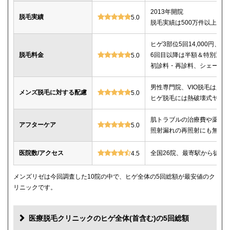
2013年開院
脱毛実績
5.0
脱毛実績は500万件以上
ヒゲ3部位5回14,000円、ヒゲ
脱毛料金
6回目以降は半額＆特別返金
5.0
初診料・再診料、シェービ
男性専門院、VIO脱毛は必
メンズ脱毛に対する配慮
5.0
ヒゲ脱毛には熱破壊式ヤグ
肌トラブルの治療費や薬代
アフターケア
5.0
照射漏れの再照射にも無料
医院数/アクセス
全国26院、最寄駅から徒歩
4.5
メンズリゼは今回調査した10院の中で、ヒゲ全体の5回総額が最安値のク
リニックです。
医療脱毛クリニックのヒゲ全体(首含む)の5回総額