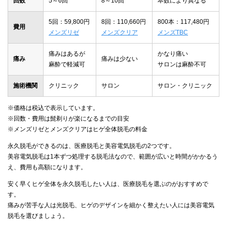
回数
5～6回
8～10回
本数により異なる
5回：59,800円
8回：110,660円
800本：117,480円
費用
メンズリゼ
メンズクリア
メンズTBC
痛みはあるが
かなり痛い
痛み
痛みは少ない
麻酔で軽減可
サロンは麻酔不可
施術機関
クリニック
サロン
サロン・クリニック
※価格は税込で表示しています。
※回数・費用は髭剃りが楽になるまでの目安
※メンズリゼとメンズクリアはヒゲ全体脱毛の料金
永久脱毛ができるのは、医療脱毛と美容電気脱毛の2つです。
美容電気脱毛は1本ずつ処理する脱毛法なので、範囲が広いと時間がかかるう
え、費用も高額になります。
安く早くヒゲ全体を永久脱毛したい人は、医療脱毛を選ぶのがおすすめで
す。
痛みが苦手な人は光脱毛、ヒゲのデザインを細かく整えたい人には美容電気
脱毛を選びましょう。