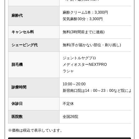
麻酔クリーム1本：3,300円
麻酔代
笑気麻酔30分：3,300円
キャンセル料
無料(3時間前までに連絡)
シェービング代
無料(手が届かない部位・剃り残し)
ジェントルヤグプロ
脱毛機
メディオスターNEXTPRO
ラシャ
10:00～20:00
診療時間
新宿南口院は14：00～23：00など院により
休診日
不定休
医院数
全国26院
※価格は税込で表示しています。