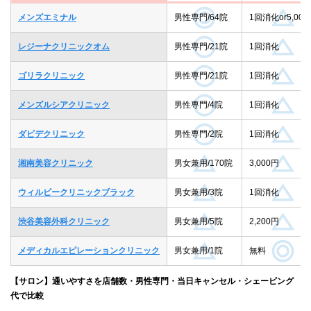
メンズエミナル
男性専門/64院
1回消化or5,000
レジーナクリニックオム
男性専門/21院
1回消化
ゴリラクリニック
男性専門/21院
1回消化
メンズルシアクリニック
男性専門/4院
1回消化
ダビデクリニック
男性専門/2院
1回消化
湘南美容クリニック
男女兼用/170院
3,000円
ウィルビークリニックブラック
男女兼用/3院
1回消化
渋谷美容外科クリニック
男女兼用/5院
2,200円
メディカルエピレーションクリニック
男女兼用/1院
無料
【サロン】通いやすさを店舗数・男性専門・当日キャンセル・シェービング
代で比較