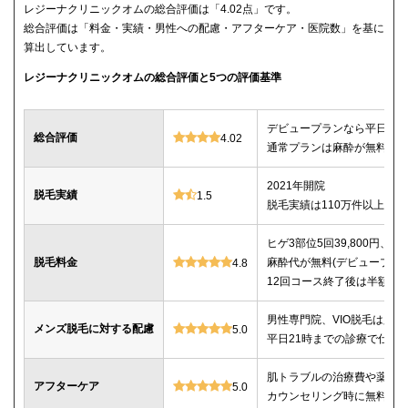
レジーナクリニックオムの総合評価は「4.02点」です。
総合評価は「料金・実績・男性への配慮・アフターケア・医院数」を基に
算出しています。
レジーナクリニックオムの総合評価と5つの評価基準
デビュープランなら平日限定で
総合評価
4.02
通常プランは麻酔が無料、全
2021年開院
脱毛実績
1.5
脱毛実績は110万件以上
ヒゲ3部位5回39,800円、ヒゲ
脱毛料金
麻酔代が無料(デビュープランの
4.8
12回コース終了後は半額で
男性専門院、VIO脱毛は必
メンズ脱毛に対する配慮
5.0
平日21時までの診療で仕事
肌トラブルの治療費や薬代
アフターケア
5.0
カウンセリング時に無料で