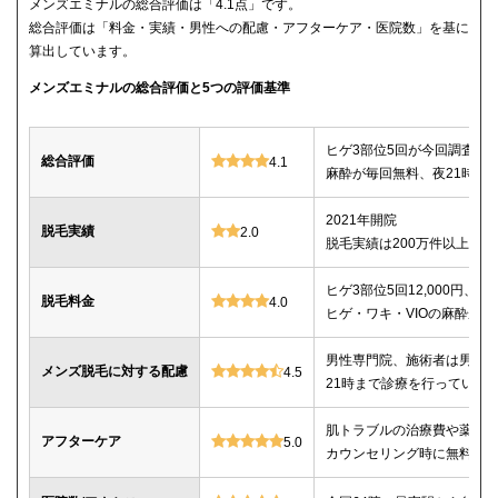
メンズエミナルの総合評価は「4.1点」です。
総合評価は「料金・実績・男性への配慮・アフターケア・医院数」を基に
算出しています。
メンズエミナルの総合評価と5つの評価基準
ヒゲ3部位5回が今回調査し
総合評価
4.1
麻酔が毎回無料、夜21時ま
2021年開院
脱毛実績
2.0
脱毛実績は200万件以上
ヒゲ3部位5回12,000円、ヒゲ
脱毛料金
4.0
ヒゲ・ワキ・VIOの麻酔が毎
男性専門院、施術者は男性o
メンズ脱毛に対する配慮
4.5
21時まで診療を行っている
肌トラブルの治療費や薬代
アフターケア
5.0
カウンセリング時に無料で