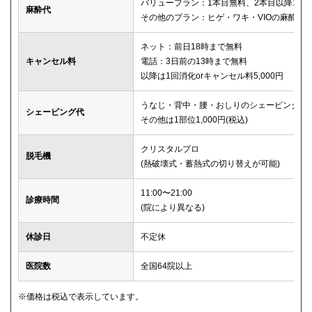
バリュープラン：1本目無料、2本目以降1本2,
麻酔代
その他のプラン：ヒゲ・ワキ・VIOの麻酔が
ネット：前日18時まで無料
キャンセル料
電話：3日前の13時まで無料
以降は1回消化orキャンセル料5,000円
うなじ・背中・腰・おしりのシェービングは
シェービング代
その他は1部位1,000円(税込)
クリスタルプロ
脱毛機
(熱破壊式・蓄熱式の切り替えが可能)
11:00〜21:00
診療時間
(院により異なる)
休診日
不定休
医院数
全国64院以上
※価格は税込で表示しています。