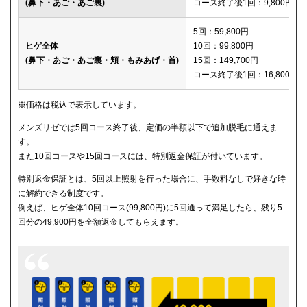
(鼻下・あご・あご裏)
コース終了後1回：9,800円
メディカルエピレーションクリニック
150,600円
5回：59,800円
ヒゲ全体
10回：99,800円
(鼻下・あご・あご裏・頬・もみあげ・首)
15回：149,700円
コース終了後1回：16,800円
※価格は税込で表示しています。
メンズリゼでは5回コース終了後、定価の半額以下で追加脱毛に通えま
す。
また10回コースや15回コースには、特別返金保証が付いています。
特別返金保証とは、5回以上照射を行った場合に、手数料なしで好きな時
に解約できる制度です。
例えば、ヒゲ全体10回コース(99,800円)に5回通って満足したら、残り5
回分の49,900円を全額返金してもらえます。