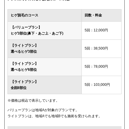
ウィルビークリニックブラック
49,500円
ヒゲ脱毛のコース
回数・料金
渋谷美容外科クリニック
52,800円
【バリュープラン】
5回：12,000円
ヒゲ3部位(鼻下・あご上・あご下)
メディカルエピレーションクリニック
84,000円(6回)
【ライトプラン】
ダビデクリニック
プランなし
5回：38,500円
選べるヒゲ3部位
【ライトプラン】
5回：78,000円
選べるヒゲ6部位
【ライトプラン】
5回：103,000円
全顔8部位
※価格は税込で表示しています。
バリュープランは地域Aが対象のプランです。
ライトプランは、地域Aでも地域Bでも施術を受けられます。