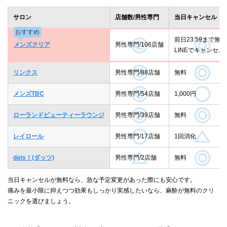
サロン
店舗数/男性専門
当日キャンセル
おすすめ
前日23:59まで無料
メンズクリア
男性専門/106店舗
LINEでキャンセル
リンクス
男性専門/88店舗
無料
メンズTBC
男性専門/54店舗
1,000円
ローランドビューティーラウンジ
男性専門/39店舗
無料
レイロール
男性専門/17店舗
1回消化
dats！(ダッツ)
男性専門/2店舗
無料
当日キャンセルが無料なら、急な予定変更があった際にも安心です。
痛みを最小限に抑えつつ効果もしっかり実感したいなら、麻酔が無料のクリ
ニックを選びましょう。