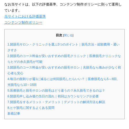
なお当サイトは、以下の評価基準、コンテンツ制作ポリシーに則って運用し
ています。
当サイトにおける評価基準
コンテンツ制作ポリシー
目次
[
閉じる
]
1.髭脱毛サロン・クリニックを選ぶ3つのポイント｜脱毛方法・総額費用・通い
さすさ
2.髭脱毛のコース料金が安いおすすめの脱毛クリニック｜医療脱毛クリニックな
らヒゲの永久脱毛が可能
3.髭脱毛のコース料金が安いおすすめの脱毛サロン｜光脱毛なら痛みが少なく初
心者も安心
4.毎日の髭剃りが週1に減るには何回脱毛したらいい？｜医療脱毛なら5～8回、
光脱毛なら10～15回
5.医療脱毛と脱毛サロンの脱毛はどう違うの？永久脱毛できるのは？
6.髭脱毛申し込み後の当日の流れ｜初回はカウンセリングが必要
7.髭脱毛をするメリット・デメリット｜デメリットの解消方法も解説
8.ヒゲ脱毛に関するよくある質問
新着記事