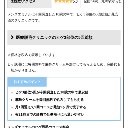
医院数/アクセス
全国64院、最寄駅から徒歩
5.0
メンズエミナルは今回調査した10院の中で、ヒゲ3部位の5回総額が最安
値のクリニックです。
医療脱毛クリニックのヒゲ3部位の5回総額
クリニック
ヒゲ3部位の5回総額
※価格は税込で表示しています。
ヒゲ脱毛には毎回無料で麻酔クリームを処方してもらえるため、麻酔代も
メンズエミナル
12,000円
一切かかりません。
メンズリゼ
14,000円
おすすめポイント
湘南美容クリニック
16,800円(6回)
ヒゲ3部位5回が今回調査した10院の中で最安値
麻酔クリームを毎回無料で処方してもらえる
レジーナクリニックオム
39,800円
月1回通えて5回コースが最短5ヶ月で完了する
夜21時までの診療で仕事帰りにも通いやすい
ゴリラクリニック
39,800円(平日6回)
メンズルシアクリニック
43,120円(平日5回)
メンズエミナルのヒゲ脱毛のコース料金