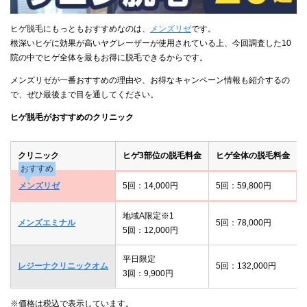
ヒゲ脱毛にもっともおすすめなのは、
メンズリゼ
です。
根深いヒゲに効果が高いヤグレーザーが使用されている上、今回調査した10
院の中でヒゲ全体を最もお得に脱毛できるからです。
メンズリゼが一番おすすめの理由や、お得なキャンペーン情報も紹介するの
で、ぜひ最後まで目を通してください。
ヒゲ脱毛がおすすめのクリニック
クリニック
ヒゲ3部位の脱毛料金
ヒゲ全体の脱毛料金
おすすめ
メンズリゼ
5回：14,000円
5回：59,800円
地域A限定※1
メンズエミナル
5回：78,000円
5回：12,000円
平日限定
レジーナクリニックオム
5回：132,000円
3回：9,900円
※価格は税込で表示しています。