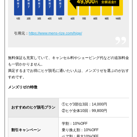
引用元：
https://www.mens-rize.com/hige/
無料保証も充実していて、キャンセル料やシェービング代などの追加料金
も一切かかりません。
満足するまでお得にヒゲ脱毛に通いたい人は、メンズリゼを選ぶのがおす
すめです。
メンズリゼの特徴
①ヒゲ3部位3回：14,000円
おすすめのヒゲ脱毛プラン
②ヒゲ全体10回：99,800円
学割：10%OFF
割引キャンペーン
乗り換え割：10%OFF
ペア割：最大10%OFF