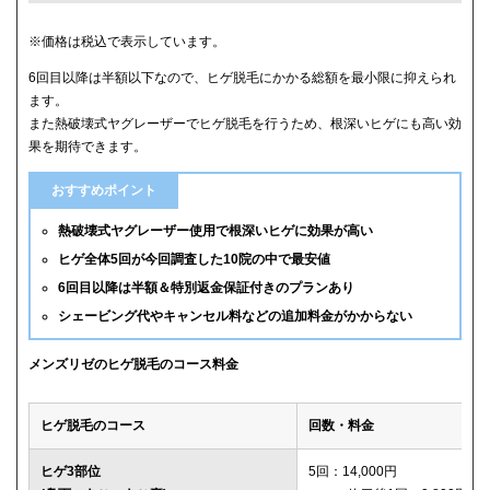
クリニック
ヒゲ全体(首含む)の5回総額
※価格は税込で表示しています。
6回目以降は半額以下なので、ヒゲ脱毛にかかる総額を最小限に抑えられ
メンズリゼ
59,800円
ます。
また熱破壊式ヤグレーザーでヒゲ脱毛を行うため、根深いヒゲにも高い効
メンズルシアクリニック
61,600円(平日5回)
果を期待できます。
湘南美容クリニック
65,880円(6回)
おすすめポイント
渋谷美容外科クリニック
74,800円(首あご裏除く)
熱破壊式ヤグレーザー使用で根深いヒゲに効果が高い
ヒゲ全体5回が今回調査した10院の中で最安値
ゴリラクリニック
76,800円(平日6回)
6回目以降は半額＆特別返金保証付きのプランあり
シェービング代やキャンセル料などの追加料金がかからない
メンズエミナル
78,000円
ダビデクリニック
79,000円(6回)
メンズリゼのヒゲ脱毛のコース料金
ウィルビークリニックブラック
88,000円
ヒゲ脱毛のコース
回数・料金
レジーナクリニックオム
132,000円
ヒゲ3部位
5回：14,000円