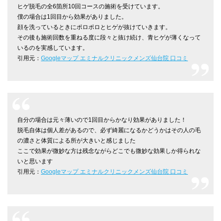
ヒゲ脱毛の全6箇所10回コースの施術を受けています。
僕の場合は1回目から効果がありました。
顔を洗っているときにポロポロとヒゲが抜けていきます。
その後も施術回数を重ねる度に段々と抜け続け、青ヒゲが薄くなって
いるのを実感しています。
引用元：
Googleマップ エミナルクリニックメンズ仙台院 口コミ
自分の場合は元々薄いので1回目からかなり効果がありました！
脱毛自体は個人差があるので、必ず綺麗になるかどうかはその人の毛
の濃さと体質による所が大きいと感じました
ここで効果が微妙な方は残念ながらどこでも微妙な効果しか得られな
いと思います
引用元：
Googleマップ エミナルクリニックメンズ仙台院 口コミ