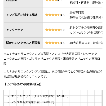
脱毛料金
4.0
初診料・再診料・麻酔(ヒゲ・
男性専門院
メンズ脱毛に対する配慮
4.5
20時までの診療で仕事帰り
肌トラブルの治療費や薬代
アフターケア
5.0
カウンセリング時に無料で
駅からのアクセスと医院数
JR大宮駅東口より徒歩4分、
4.5
※エミナルクリニックメンズ大宮院・メンズリゼ大宮東口院・レジーナクリ
ニックオム大宮院・ゴリラクリニック大宮院・湘南美容クリニック大宮東口
院
エミナルクリニックメンズ大宮院は、次の5院の中でヒゲ3部位や全身脱毛の5
回総額が最安値のクリニックです。
【ヒゲ3部位の5回総額(税込)】
エミナルクリニックメンズ大宮院：12,000円
メンズリゼ大宮東口院：14,000円