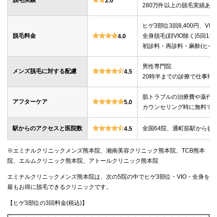
脱毛実績
2.0
280万件以上の脱毛実績あり
ヒゲ3部位3回8,400円、VIO
脱毛料金
全身脱毛(顔VIO除く)5回159,
4.0
初診料・再診料・麻酔(ヒゲ・
男性専門院
メンズ脱毛に対する配慮
4.5
20時半までの診療で仕事帰
肌トラブルの治療費や薬代
アフターケア
5.0
カウンセリング時に無料で
駅からのアクセスと医院数
全国64院、通町筋駅から徒
4.5
※エミナルクリニックメンズ熊本院、湘南美容クリニック熊本院、TCB熊本
院、エルムクリニック熊本院、アトールクリニック熊本院
エミナルクリニックメンズ熊本院は、次の5院の中でヒゲ3部位・VIO・全身を
最もお得に脱毛できるクリニックです。
【ヒゲ3部位の3回料金(税込)】