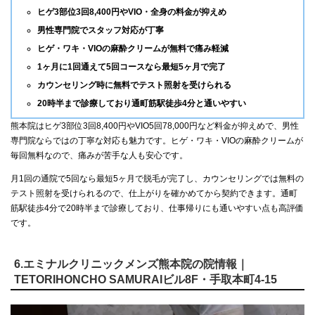
ヒゲ3部位3回8,400円やVIO・全身の料金が抑えめ
男性専門院でスタッフ対応が丁寧
ヒゲ・ワキ・VIOの麻酔クリームが無料で痛み軽減
1ヶ月に1回通えて5回コースなら最短5ヶ月で完了
カウンセリング時に無料でテスト照射を受けられる
20時半まで診療しており通町筋駅徒歩4分と通いやすい
熊本院はヒゲ3部位3回8,400円やVIO5回78,000円など料金が抑えめで、男性
専門院ならではの丁寧な対応も魅力です。ヒゲ・ワキ・VIOの麻酔クリームが
毎回無料なので、痛みが苦手な人も安心です。
月1回の通院で5回なら最短5ヶ月で脱毛が完了し、カウンセリングでは無料の
テスト照射を受けられるので、仕上がりを確かめてから契約できます。通町
筋駅徒歩4分で20時半まで診療しており、仕事帰りにも通いやすい点も高評価
です。
6.エミナルクリニックメンズ熊本院の院情報｜
TETORIHONCHO SAMURAIビル8F・手取本町4-15