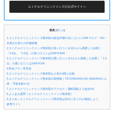
エミナルクリニックメンズの公式サイトへ
目次
[
閉じる
]
1.エミナルクリニックメンズ熊本院の総合評価4.0点｜口コミ34件でヒゲ・VIO・
全身がお得との評価多数
2.エミナルクリニックメンズ熊本院の良い口コミを30人から調査した結果｜
「4.0点」「5.0点」の良い口コミは34件中30件
3.エミナルクリニックメンズ熊本院の悪い口コミを3人から調査した結果｜「1.0
点」の悪い口コミは34件中3件
4.料金プラン早見表
5.エミナルクリニックメンズ熊本院を人気の4院と比較
6.エミナルクリニックメンズ熊本院の院情報｜TETORIHONCHO SAMURAIビル
8F・手取本町4-15
7.エミナルクリニックメンズ熊本院のアクセス｜通町筋駅より徒歩4分
8.よくある質問（エミナルクリニックメンズ熊本院）
9.まとめ｜エミナルクリニックメンズ熊本院は自分に合うのか確認しよう
参考サイト