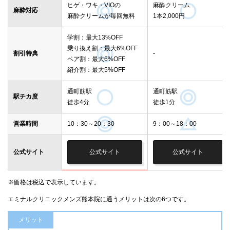
ヒゲ・ワキ・VIOの
麻酔クリーム
麻酔対応
麻酔クリームが毎回無料
1本2,000円
学割：最大13%OFF
乗り換え割：最大6%OFF
割引特典
-
ペア割：最大6%OFF
紹介割：最大5%OFF
通町筋駅
通町筋駅
駅チカ度
徒歩4分
徒歩1分
営業時間
10：30～20：30
9：00～18：00
公式サイト
公式サイト
公式サイト
※価格は税込で表示しています。
エミナルクリニックメンズ熊本院に通うメリットは次の6つです。
メリット