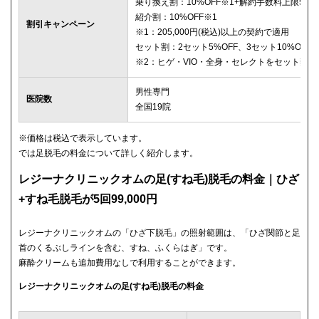
乗り換え割：10%OFF※1+解約手数料上限5,00
紹介割：10%OFF※1
割引キャンペーン
※1：205,000円(税込)以上の契約で適用
セット割：2セット5%OFF、3セット10%OFF※
※2：ヒゲ・VIO・全身・セレクトをセット契
男性専門
医院数
全国19院
※価格は税込で表示しています。
では足脱毛の料金について詳しく紹介します。
レジーナクリニックオムの足(すね毛)脱毛の料金｜ひざ
+すね毛脱毛が5回99,000円
レジーナクリニックオムの「ひざ下脱毛」の照射範囲は、「ひざ関節と足
首のくるぶしラインを含む、すね、ふくらはぎ」です。
麻酔クリームも追加費用なしで利用することができます。
レジーナクリニックオムの足(すね毛)脱毛の料金