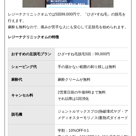
レジーナクリニックオムでは5回99,000円で、「ひざ+すね毛」の脱毛を
行えます。
麻酔も無料なので、痛みが苦手な人にも安心して足脱毛を始められます。
レジーナクリニックオムの特徴
おすすめの足脱毛プラン
ひざ+すね毛脱毛5回：99,000円
シェービング代
手の届かない範囲の剃り残しは無料
麻酔代
麻酔クリームが無料
2営業日前の午後8時まで無料
キャンセル料
それ以降は1回消化
ジェントルマックスプロ(熱破壊式ヤグ・アレキ
脱毛機
メディオスターモリノス(蓄熱式ダイオード)
学割：10%OFF※1