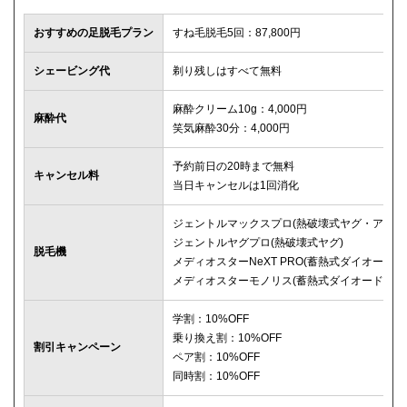
おすすめの足脱毛プラン
すね毛脱毛5回：87,800円
シェービング代
剃り残しはすべて無料
麻酔クリーム10g：4,000円
麻酔代
笑気麻酔30分：4,000円
予約前日の20時まで無料
キャンセル料
当日キャンセルは1回消化
ジェントルマックスプロ(熱破壊式ヤグ・アレキ
ジェントルヤグプロ(熱破壊式ヤグ)
脱毛機
メディオスターNeXT PRO(蓄熱式ダイオード)
メディオスターモノリス(蓄熱式ダイオード)
学割：10%OFF
乗り換え割：10%OFF
割引キャンペーン
ペア割：10%OFF
同時割：10%OFF