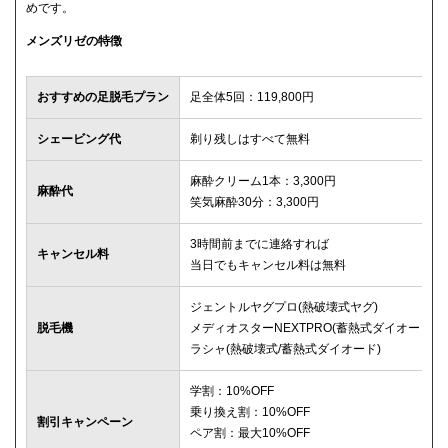
めです。
メンズリゼの特徴
おすすめの足脱毛プラン
足全体5回：119,800円
シェービング代
剃り残しはすべて無料
麻酔クリーム1本：3,300円
麻酔代
笑気麻酔30分：3,300円
3時間前までに連絡すれば
キャンセル料
当日でもキャンセル料は無料
ジェントルヤグプロ(熱破壊式ヤグ)
脱毛機
メディオスターNEXTPRO(蓄熱式ダイオード)
ラシャ(熱破壊式/蓄熱式ダイオード)
学割：10%OFF
乗り換え割：10%OFF
割引キャンペーン
ペア割：最大10%OFF