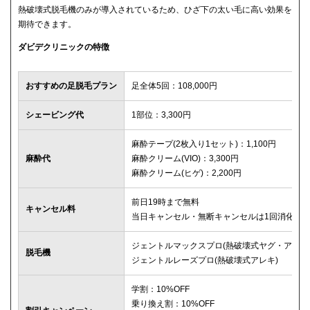
熱破壊式脱毛機のみが導入されているため、ひざ下の太い毛に高い効果を
期待できます。
ダビデクリニックの特徴
おすすめの足脱毛プラン
足全体5回：108,000円
シェービング代
1部位：3,300円
麻酔テープ(2枚入り1セット)：1,100円
麻酔代
麻酔クリーム(VIO)：3,300円
麻酔クリーム(ヒゲ)：2,200円
前日19時まで無料
キャンセル料
当日キャンセル・無断キャンセルは1回消化
ジェントルマックスプロ(熱破壊式ヤグ・アレキ
脱毛機
ジェントルレーズプロ(熱破壊式アレキ)
学割：10%OFF
乗り換え割：10%OFF