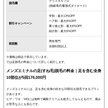
クリスタルプロ
脱毛機
(熱破壊式/蓄熱式ダイオード)
学割：最大13%OFF
ペア割：最大6%OFF
割引キャンペーン
乗り換え割：最大6%OFF
紹介割：最大6%OFF
男性専門
医院数
全国62院以上
※価格は税込で表示しています。
では足脱毛の料金について詳しく紹介します。
メンズエミナルの足(すね毛)脱毛の料金｜足を含む全身
10部位が5回176,000円
メンズエミナルには、足を含む全身の好きな10部位を脱毛できるプラン
があります。
ヒゲ・ワキ・VIOには無料で麻酔クリームを処方してもらえるので、痛み
が苦手な人にも安心です。