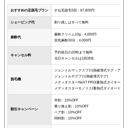
おすすめの足脱毛プラン
すね毛脱毛5回：87,800円
シェービング代
剃り残しはすべて無料
麻酔クリーム10g：4,000円
麻酔代
笑気麻酔30分：4,000円
予約前日の20時まで無料
キャンセル料
当日キャンセルは1回消化
ジェントルマックスプロ(熱破壊式ヤグ・アレキ
ジェントルヤグプロ(熱破壊式ヤグ)
脱毛機
メディオスターNeXT PRO(蓄熱式ダイオード)
メディオスターモノリス(蓄熱式ダイオード)
学割：10%OFF
乗り換え割：10%OFF
割引キャンペーン
ペア割：10%OFF
同時割：10%OFF