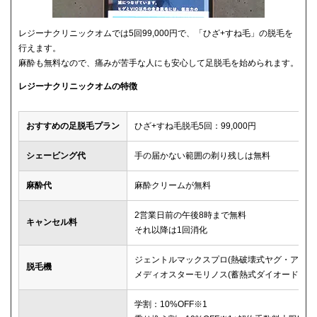
レジーナクリニックオムでは5回99,000円で、「ひざ+すね毛」の脱毛を
行えます。
麻酔も無料なので、痛みが苦手な人にも安心して足脱毛を始められます。
レジーナクリニックオムの特徴
おすすめの足脱毛プラン
ひざ+すね毛脱毛5回：99,000円
シェービング代
手の届かない範囲の剃り残しは無料
麻酔代
麻酔クリームが無料
2営業日前の午後8時まで無料
キャンセル料
それ以降は1回消化
ジェントルマックスプロ(熱破壊式ヤグ・アレキ
脱毛機
メディオスターモリノス(蓄熱式ダイオード)
学割：10%OFF※1