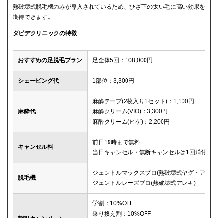
熱破壊式脱毛機のみが導入されているため、ひざ下の太い毛に高い効果を
期待できます。
ダビデクリニックの特徴
おすすめの足脱毛プラン
足全体5回：108,000円
シェービング代
1部位：3,300円
麻酔テープ(2枚入り1セット)：1,100円
麻酔代
麻酔クリーム(VIO)：3,300円
麻酔クリーム(ヒゲ)：2,200円
前日19時まで無料
キャンセル料
当日キャンセル・無断キャンセルは1回消化
ジェントルマックスプロ(熱破壊式ヤグ・アレキ
脱毛機
ジェントルレーズプロ(熱破壊式アレキ)
学割：10%OFF
乗り換え割：10%OFF