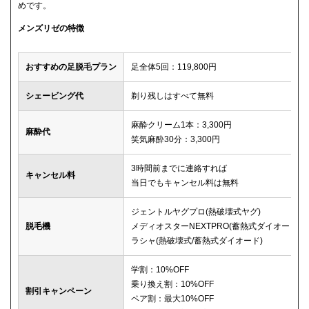
めです。
メンズリゼの特徴
おすすめの足脱毛プラン
足全体5回：119,800円
シェービング代
剃り残しはすべて無料
麻酔クリーム1本：3,300円
麻酔代
笑気麻酔30分：3,300円
3時間前までに連絡すれば
キャンセル料
当日でもキャンセル料は無料
ジェントルヤグプロ(熱破壊式ヤグ)
脱毛機
メディオスターNEXTPRO(蓄熱式ダイオード)
ラシャ(熱破壊式/蓄熱式ダイオード)
学割：10%OFF
乗り換え割：10%OFF
割引キャンペーン
ペア割：最大10%OFF