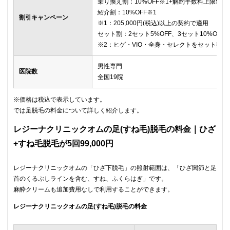
乗り換え割：10%OFF※1+解約手数料上限5,00
紹介割：10%OFF※1
割引キャンペーン
※1：205,000円(税込)以上の契約で適用
セット割：2セット5%OFF、3セット10%OFF※
※2：ヒゲ・VIO・全身・セレクトをセット契
男性専門
医院数
全国19院
※価格は税込で表示しています。
では足脱毛の料金について詳しく紹介します。
レジーナクリニックオムの足(すね毛)脱毛の料金｜ひざ
+すね毛脱毛が5回99,000円
レジーナクリニックオムの「ひざ下脱毛」の照射範囲は、「ひざ関節と足
首のくるぶしラインを含む、すね、ふくらはぎ」です。
麻酔クリームも追加費用なしで利用することができます。
レジーナクリニックオムの足(すね毛)脱毛の料金