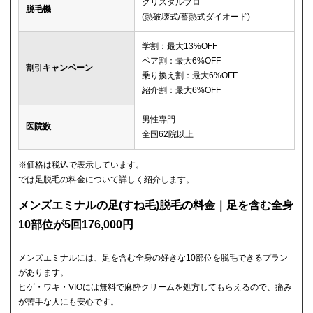
クリスタルプロ
脱毛機
(熱破壊式/蓄熱式ダイオード)
学割：最大13%OFF
ペア割：最大6%OFF
割引キャンペーン
乗り換え割：最大6%OFF
紹介割：最大6%OFF
男性専門
医院数
全国62院以上
※価格は税込で表示しています。
では足脱毛の料金について詳しく紹介します。
メンズエミナルの足(すね毛)脱毛の料金｜足を含む全身
10部位が5回176,000円
メンズエミナルには、足を含む全身の好きな10部位を脱毛できるプラン
があります。
ヒゲ・ワキ・VIOには無料で麻酔クリームを処方してもらえるので、痛み
が苦手な人にも安心です。