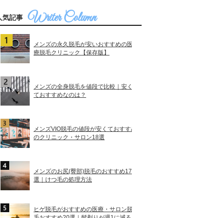
人気記事
メンズの永久脱毛が安いおすすめの医
療脱毛クリニック【保存版】
メンズの全身脱毛を値段で比較｜安く
ておすすめなのは？
メンズVIO脱毛の値段が安くておすすめ
のクリニック・サロン18選
メンズのお尻(臀部)脱毛のおすすめ17
選｜けつ毛の処理方法
ヒゲ脱毛がおすすめの医療・サロン脱
毛おすすめ20選｜髭剃りが週1に減る