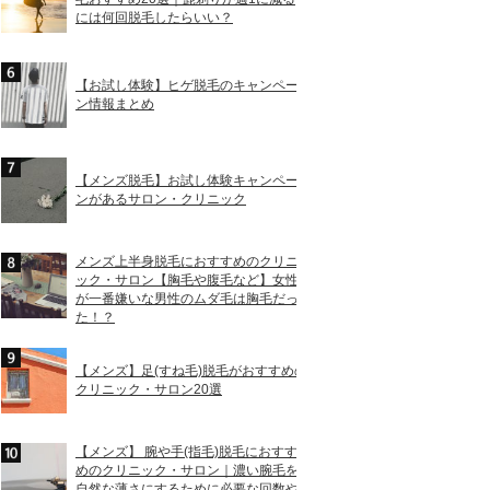
には何回脱毛したらいい？
【お試し体験】ヒゲ脱毛のキャンペー
ン情報まとめ
【メンズ脱毛】お試し体験キャンペー
ンがあるサロン・クリニック
メンズ上半身脱毛におすすめのクリニ
ック・サロン【胸毛や腹毛など】女性
が一番嫌いな男性のムダ毛は胸毛だっ
た！？
【メンズ】足(すね毛)脱毛がおすすめの
クリニック・サロン20選
【メンズ】 腕や手(指毛)脱毛におすす
めのクリニック・サロン｜濃い腕毛を
自然な薄さにするために必要な回数や