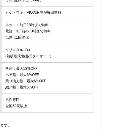
ヒゲ・ワキ・VIOの麻酔が毎回無料
ネット：前日18時まで無料
電話：3日前の13時まで無料
以降は1回消化
クリスタルプロ
(熱破壊式/蓄熱式ダイオード)
学割：最大13%OFF
ペア割：最大6%OFF
乗り換え割：最大6%OFF
紹介割：最大6%OFF
男性専門
全国62院以上
します。