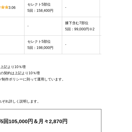
セレクト5部位
3種類
-
3.06
5回：158,400円
(蓄熱式/熱破壊式)
膝下含む7部位
2種類
-
5回：99,000円※2
(熱破壊式のみ)
セレクト5部位
2種類
-
5回：198,000円
(蓄熱式のみ)
上記より10％増
の契約は上記より10％増
ツ制作ポリシーに則って運用しています。
れぞれ詳しく説明します。
05,000円＆月々2,870円