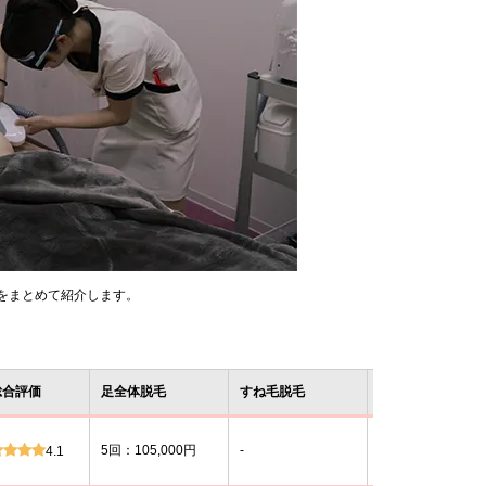
をまとめて紹介します。
総合評価
足全体脱毛
すね毛脱毛
脱毛機
1種類
5回：105,000円
-
4.1
(蓄熱式/熱破壊式)