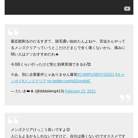
最近髭剃るのだるすぎて、脱毛通い始めたんよね〜、宮迫さんやって
るメンズクリアっていうとこだけどまじで全く痛くないから、痛みに
弱い人はクソおすすめだわ🔥
今3回くらい行ったけど割と効果実感できるわ🥰
※あ、別に企業案件じゃありません爆笑
#CAMPUSBOYS2021
#キャ
ンボイ
#メンズクリア
pic.twitter.com/v8ZcpvkstC
— だいき👑🐧 (@dddaiking413)
February 23, 2021
メンズクリアけっこう良いですよ😊
人にもよるかもしれないですけど、自分は痛くないのでオススメです