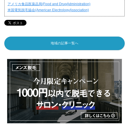
アメリカ食品医薬品局(Food and DrugAdministration)
米国電気脱毛協会(American ElectrologyAssociation)
地域の記事一覧へ