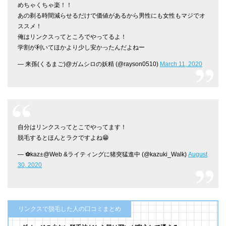
めちゃくちゃ楽！！
あの剃る時間減らせるだけで価値があるから男性にも女性もマジでオ
ススメ！
俺はリンクスってところでやってるよ！
学割が利いてほかより少し安かったんだよねー
— 来孫(くるまご)@ガムシロの妖精 (@rayson0510)
March 11, 2020
自分はリンクスってとこでやってます！
脱毛するとほんとラクですよね😁
— ⚽️kaz±@Web &ライティングに猪突猛進中 (@kazuki_Walk)
August
30, 2020
リンクスで脱毛した人の口コミまとめ