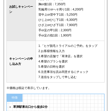
胸or腹1回：7,350円
お試しキャンペー
乳輪周りorへそ周り1回：4,200円
ン
背中上or背中下1回：5,250円
ひじ上orひじ下1回：6,300円
ひざ上orひざ下1回：7,900円
手or足の甲1回：2,300円
手or足の指1回：1,900円
1.「ヒゲ脱毛トライアルのご予約」をタップ
2.お客様情報を入力
3.希望の店舗で「草津店」を選択
キャンペーンの申
4.希望のプランを選択
し込み方
5.希望の日時を選択
6.注意事項を読み同意するにチェック
7.送信をタップして申し込む
※価格は税込で表示しています。
特徴
草津駅東出口から徒歩2分