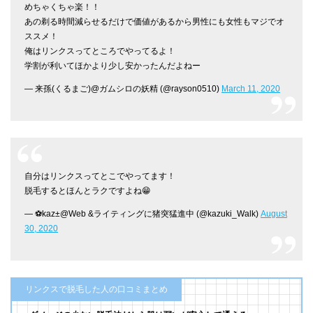
めちゃくちゃ楽！！
あの剃る時間減らせるだけで価値があるから男性にも女性もマジでオ
ススメ！
俺はリンクスってところでやってるよ！
学割が利いてほかより少し安かったんだよねー
— 来孫(くるまご)@ガムシロの妖精 (@rayson0510)
March 11, 2020
自分はリンクスってとこでやってます！
脱毛するとほんとラクですよね😁
— ⚽️kaz±@Web &ライティングに猪突猛進中 (@kazuki_Walk)
August
30, 2020
リンクスで脱毛した人の口コミまとめ