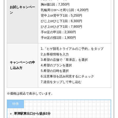
胸or腹1回：7,350円
お試しキャンペー
乳輪周りorへそ周り1回：4,200円
ン
背中上or背中下1回：5,250円
ひじ上orひじ下1回：6,300円
ひざ上orひざ下1回：7,900円
手or足の甲1回：2,300円
手or足の指1回：1,900円
1.「ヒゲ脱毛トライアルのご予約」をタップ
2.お客様情報を入力
3.希望の店舗で「草津店」を選択
キャンペーンの申
4.希望のプランを選択
し込み方
5.希望の日時を選択
6.注意事項を読み同意するにチェック
7.送信をタップして申し込む
※価格は税込で表示しています。
特徴
草津駅東出口から徒歩2分