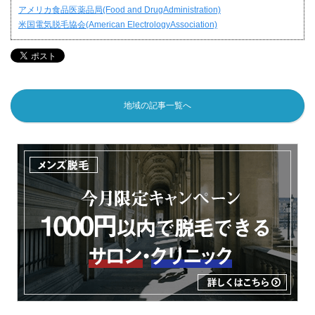
アメリカ食品医薬品局(Food and DrugAdministration)
米国電気脱毛協会(American ElectrologyAssociation)
地域の記事一覧へ