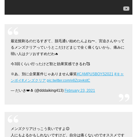
最近髭剃るのだるすぎて、脱毛通い始めたんよね〜、宮迫さんやって
るメンズクリアっていうとこだけどまじで全く痛くないから、痛みに
弱い人はクソおすすめだわ🔥
今3回くらい行ったけど割と効果実感できるわ🥰
※あ、別に企業案件じゃありません爆笑
#CAMPUSBOYS2021
#キャ
ンボイ
#メンズクリア
pic.twitter.com/v8ZcpvkstC
— だいき👑🐧 (@dddaiking413)
February 23, 2021
メンズクリアけっこう良いですよ😊
人にもよるかもしれないですけど、自分は痛くないのでオススメです