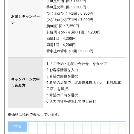
手or足の指1回：1,900円
手or足の甲1回：2,300円
ひじ上orひじ下1回：6,300円
お試しキャンペー
ひざ上orひざ下1回：7,900円
ン
胸or腹1回：7,350円
乳輪周りorへそ周り1回：4,200円
両脇1回：4,200円
両肩1回：4,200円
背中上or背中下1回：6,300円
1.「ご予約・お問い合わせ」をタップ
2.お客様情報を入力
3.希望の部位を選択
キャンペーンの申
4.希望の店舗で「北海道札幌店」or「札幌駅北
し込み方
口店」を選択
5.希望の日時を選択
6.入力内容を確認して申し込む
※価格は税込で表示しています。
特徴