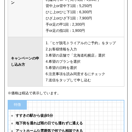
ン
背中上or背中下1回：5,250円
ひじ上orひじ下1回：6,300円
ひざ上orひざ下1回：7,900円
手or足の甲1回：2,300円
手or足の指1回：1,900円
1.「ヒゲ脱毛トライアルのご予約」をタップ
2.お客様情報を入力
3.希望の店舗で「北海道札幌店」選択
キャンペーンの申
4.希望のプランを選択
し込み方
5.希望の日時を選択
6.注意事項を読み同意するにチェック
7.送信をタップして申し込む
※価格は税込で表示しています。
特徴
すすきの駅から徒歩5分
地下街を通れば雨の日でも濡れずに通える
アットホームな雰囲気で何でも相談できる