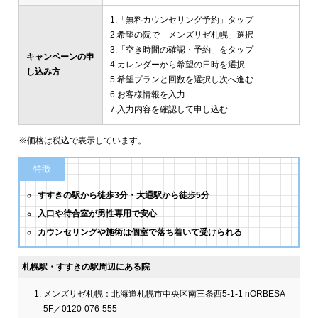
1.「無料カウンセリング予約」タップ
2.希望の院で「メンズリゼ札幌」選択
3.「空き時間の確認・予約」をタップ
キャンペーンの申
4.カレンダーから希望の日時を選択
し込み方
5.希望プランと回数を選択し次へ進む
6.お客様情報を入力
7.入力内容を確認して申し込む
※価格は税込で表示しています。
特徴
すすきの駅から徒歩3分・大通駅から徒歩5分
入口や待合室が男性専用で安心
カウンセリングや施術は個室で落ち着いて受けられる
札幌駅・すすきの駅周辺にある院
メンズリゼ札幌：北海道札幌市中央区南三条西5-1-1 nORBESA
5F／0120-076-555