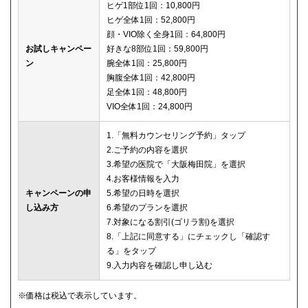
ヒゲ1部位1回：10,800円
ヒゲ全体1回：52,800円
顔・VIO除く全身1回：64,800円
お試しキャンペー
好きな8部位1回：59,800円
ン
腕全体1回：25,800円
胸腹全体1回：42,800円
足全体1回：48,800円
VIO全体1回：24,800円
1.「無料カウンセリング予約」タップ
2.ご予約の内容を選択
3.希望の医院で「大阪梅田院」を選択
4.お客様情報を入力
キャンペーンの申
5.希望の日時を選択
し込み方
6.希望のプランを選択
7.対象になる割引(ゴリラ割)を選択
8.「上記に同意する」にチェックし「確認す
る」をタップ
9.入力内容を確認し申し込む
※価格は税込で表示しています。