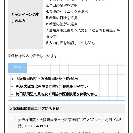
3.当日の希望を選択
4.希望のクリニックを選択
キャンペーンの申
5.希望の日時を選択
し込み方
6.希望の箇所を選択
7.連絡用電話番号を入力し「送信内容確認」を
タップ
8.入力内容を確認して申し込む
※価格は税込で表示しています。
特徴
大阪梅田院なら阪急梅田駅から徒歩1分
AGA大阪院は男性専門院で予約も取りやすい
梅田駅周辺で最も安く両脇の医療脱毛を体験できる
大阪梅田駅周辺エリアにある院
大阪梅田院：大阪府大阪市北区茶屋町1-27 ABCマート梅田ビル6
階／0120-5489-91