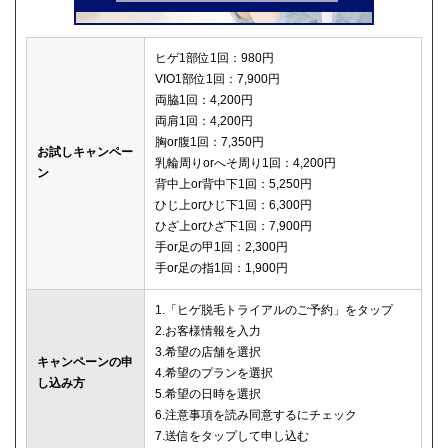
ヒゲ1部位1回：980円
VIO1部位1回：7,900円
両脇1回：4,200円
両肩1回：4,200円
胸or腹1回：7,350円
お試しキャンペー
乳輪周りorへそ周り1回：4,200円
ン
背中上or背中下1回：5,250円
ひじ上orひじ下1回：6,300円
ひざ上orひざ下1回：7,900円
手or足の甲1回：2,300円
手or足の指1回：1,900円
1.「ヒゲ脱毛トライアルのご予約」をタップ
2.お客様情報を入力
3.希望の店舗を選択
キャンペーンの申
4.希望のプランを選択
し込み方
5.希望の日時を選択
6.注意事項を読み同意するにチェック
7.送信をタップして申し込む