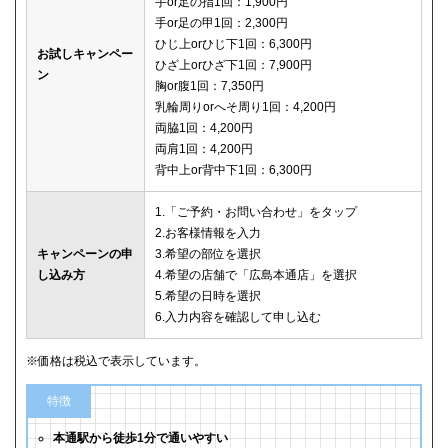
手or足の指1回：1,900円
手or足の甲1回：2,300円
ひじ上orひじ下1回：6,300円
お試しキャンペー
ひざ上orひざ下1回：7,900円
ン
胸or腹1回：7,350円
乳輪周りorへそ周り1回：4,200円
両脇1回：4,200円
両肩1回：4,200円
背中上or背中下1回：6,300円
1.「ご予約・お問い合わせ」をタップ
2.お客様情報を入力
キャンペーンの申
3.希望の部位を選択
し込み方
4.希望の店舗で「広島本通店」を選択
5.希望の日時を選択
6.入力内容を確認して申し込む
※価格は税込で表示しています。
特徴
本通駅から徒歩1分で通いやすい