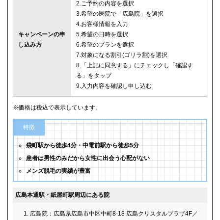
2.ご予約の内容を選択
3.希望の医院で「広島院」を選択
4.お客様情報を入力
キャンペーンの申
5.希望の日時を選択
し込み方
6.希望のプランを選択
7.対象になる割引(ゴリラ割)を選択
8.「上記に同意する」にチェックし「確認す
る」をタップ
9.入力内容を確認し申し込む
※価格は税込で表示しています。
特徴
袋町駅から徒歩4分・中電前駅から徒歩5分
患者は男性のみだから女性に出会う心配がない
メンズ脱毛の実績が豊富
広島本通駅・紙屋町駅周辺にある院
広島院：広島県広島市中区中町8-18 広島クリスタルプラザ4F／