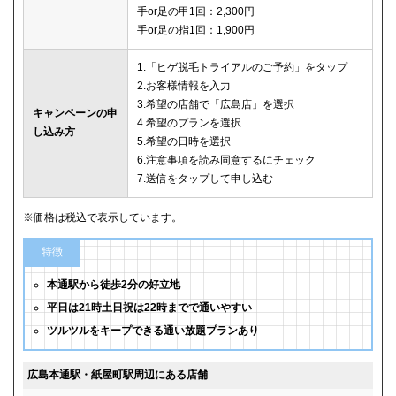
手or足の甲1回：2,300円
手or足の指1回：1,900円
1.「ヒゲ脱毛トライアルのご予約」をタップ
2.お客様情報を入力
3.希望の店舗で「広島店」を選択
キャンペーンの申
4.希望のプランを選択
し込み方
5.希望の日時を選択
6.注意事項を読み同意するにチェック
7.送信をタップして申し込む
※価格は税込で表示しています。
特徴
本通駅から徒歩2分の好立地
平日は21時土日祝は22時までで通いやすい
ツルツルをキープできる通い放題プランあり
広島本通駅・紙屋町駅周辺にある店舗