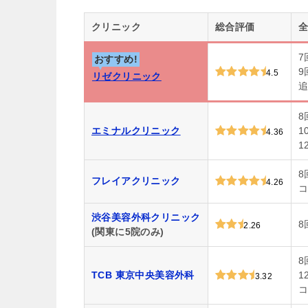
クリニック
総合評価
全
7
おすすめ!
9
4.5
リゼクリニック
追
8
エミナルクリニック
1
4.36
1
8
フレイアクリニック
4.26
コ
渋谷美容外科クリニック
8
2.26
(関東に5院のみ)
8
TCB 東京中央美容外科
1
3.32
コ