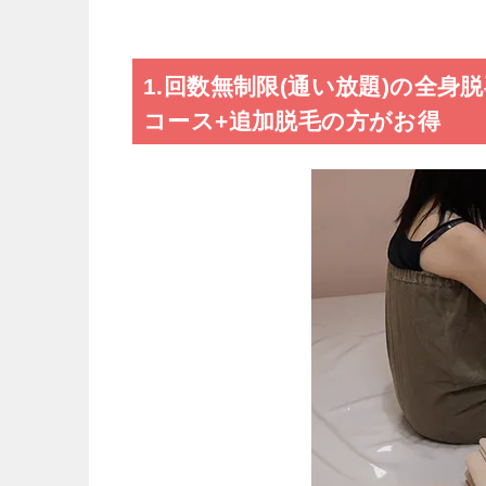
1.回数無制限(通い放題)の全
コース+追加脱毛の方がお得