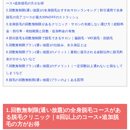
ース+追加脱毛の方がお得
2.回数無制限(通い放題)の全身脱毛おすすめサロンランキング｜割引適用で全身
脱毛の完了コースが最大30%OFFのストラッシュ
3.全身脱毛の回数無制限があるクリニック・サロンの失敗しない選び方｜総額料
金・割引率・有効期限と回数・追加料金の有無
4.部分脱毛を回数無制限で脱毛できるサロン｜脇脱毛・VIO脱毛・顔脱毛
5.回数無制限プラン(通い放題)の仕組み、永久保証とは
6.回数無制限プラン(通い放題)のメリット｜最初に提示される金額以外に脱毛料
金がかからないなど
7.回数無制限プラン(通い放題)のデメリット｜一定回数以上通わないと損をして
しまうなど
8.脱毛の回数無制限(通い放題)プランのよくある質問
1.回数無制限(通い放題)の全身脱毛コースがあ
る脱毛クリニック｜8回以上のコース+追加脱
毛の方がお得