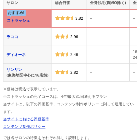
サロン
総合評価
全身脱毛(顔VIO除く)
全身
おすすめ!
3.82
–
–
ストラッシュ
ラココ
2.96
–
–
18
ディオーネ
2.46
–
24
リンリン
2.82
–
–
(東海地区中心に46店舗)
※価格は税込で表示しています。
※ストラッシュの完了コースは、4年/最大31回通えるプラン
当サイトは、以下の評価基準、コンテンツ制作ポリシーに則って運用してい
ます。
当サイトにおける評価基準
コンテンツ制作ポリシー
では各サロンの特徴をそれぞれ詳しく説明します。