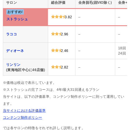
サロン
総合評価
全身脱毛(顔VIO除く)
全身+V
おすすめ!
3.82
–
–
ストラッシュ
ラココ
2.96
–
–
18回：
ディオーネ
2.46
–
24回：
リンリン
2.82
–
–
(東海地区中心に46店舗)
※価格は税込で表示しています。
※ストラッシュの完了コースは、4年/最大31回通えるプラン
当サイトは、以下の評価基準、コンテンツ制作ポリシーに則って運用してい
ます。
当サイトにおける評価基準
コンテンツ制作ポリシー
では各サロンの特徴をそれぞれ詳しく説明します。