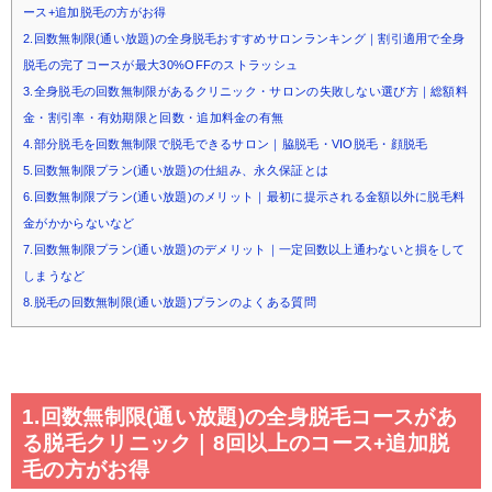
ース+追加脱毛の方がお得
2.回数無制限(通い放題)の全身脱毛おすすめサロンランキング｜割引適用で全身
脱毛の完了コースが最大30%OFFのストラッシュ
3.全身脱毛の回数無制限があるクリニック・サロンの失敗しない選び方｜総額料
金・割引率・有効期限と回数・追加料金の有無
4.部分脱毛を回数無制限で脱毛できるサロン｜脇脱毛・VIO脱毛・顔脱毛
5.回数無制限プラン(通い放題)の仕組み、永久保証とは
6.回数無制限プラン(通い放題)のメリット｜最初に提示される金額以外に脱毛料
金がかからないなど
7.回数無制限プラン(通い放題)のデメリット｜一定回数以上通わないと損をして
しまうなど
8.脱毛の回数無制限(通い放題)プランのよくある質問
1.回数無制限(通い放題)の全身脱毛コースがあ
る脱毛クリニック｜8回以上のコース+追加脱
毛の方がお得