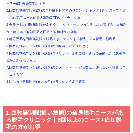
ース+追加脱毛の方がお得
2.回数無制限(通い放題)の全身脱毛おすすめサロンランキング｜割引適用で全身
脱毛の完了コースが最大30%OFFのストラッシュ
3.全身脱毛の回数無制限があるクリニック・サロンの失敗しない選び方｜総額料
金・割引率・有効期限と回数・追加料金の有無
4.部分脱毛を回数無制限で脱毛できるサロン｜脇脱毛・VIO脱毛・顔脱毛
5.回数無制限プラン(通い放題)の仕組み、永久保証とは
6.回数無制限プラン(通い放題)のメリット｜最初に提示される金額以外に脱毛料
金がかからないなど
7.回数無制限プラン(通い放題)のデメリット｜一定回数以上通わないと損をして
しまうなど
8.脱毛の回数無制限(通い放題)プランのよくある質問
1.回数無制限(通い放題)の全身脱毛コースがあ
る脱毛クリニック｜8回以上のコース+追加脱
毛の方がお得