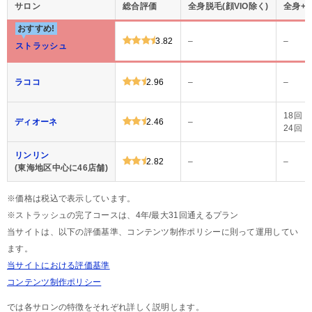
サロン
総合評価
全身脱毛(顔VIO除く)
全身+V
おすすめ!
3.82
–
–
ストラッシュ
ラココ
2.96
–
–
18回：
ディオーネ
2.46
–
24回：
リンリン
2.82
–
–
(東海地区中心に46店舗)
※価格は税込で表示しています。
※ストラッシュの完了コースは、4年/最大31回通えるプラン
当サイトは、以下の評価基準、コンテンツ制作ポリシーに則って運用してい
ます。
当サイトにおける評価基準
コンテンツ制作ポリシー
では各サロンの特徴をそれぞれ詳しく説明します。