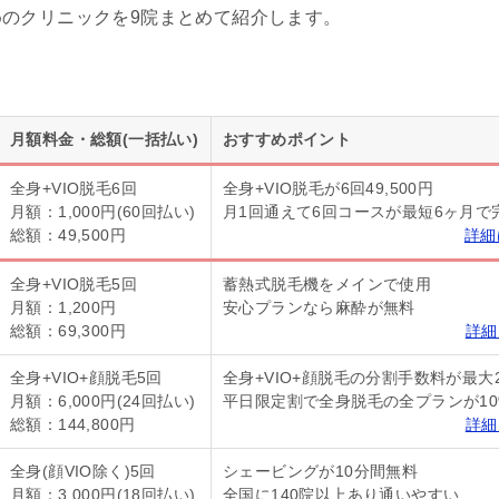
のクリニックを9院まとめて紹介します。
月額料金・総額(一括払い)
おすすめポイント
全身+VIO脱毛6回
全身+VIO脱毛が6回49,500円
月額：1,000円(60回払い)
月1回通えて6回コースが最短6ヶ月で
総額：49,500円
詳細
全身+VIO脱毛5回
蓄熱式脱毛機をメインで使用
月額：1,200円
安心プランなら麻酔が無料
総額：69,300円
詳細
全身+VIO+顔脱毛5回
全身+VIO+顔脱毛の分割手数料が最大
月額：6,000円(24回払い)
平日限定割で全身脱毛の全プランが10
総額：144,800円
詳細
全身(顔VIO除く)5回
シェービングが10分間無料
月額：3,000円(18回払い)
全国に140院以上あり通いやすい