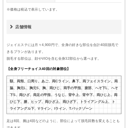
※価格は税込で表示しています。
店舗情報
ジェイエステには月々4,900円で、全身の好きな部位を合計40回脱毛で
きるプランがあります。
脱毛する部位は、顔やVIOを含む全身32部位から選べます。
【全身フリーチョイス40回の対象部位】
額、両頬、口周り、あご、両Cライン、鼻下、両フェイスライン、両
脇、胸元L、胸元S、胸、両ひじ、両手の甲指、腹部、へそ下L、へそ
下S、両ひざ、両足の甲指、うなじ、背中上、背中下、両ひじ上、両
ひじ下、腰、ヒップ、両ひざ上、両ひざ下、トライアングル上、ト
ライアングル下、Vライン、Iライン、Tバックゾーン
足は8回、腕は4回などのように、部位によって脱毛回数を変えることも
できます。