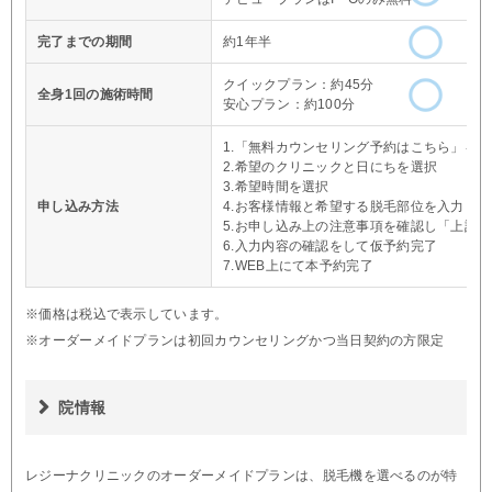
完了までの期間
約1年半
クイックプラン：約45分
全身1回の施術時間
安心プラン：約100分
1.「無料カウンセリング予約はこちら」を
2.希望のクリニックと日にちを選択
3.希望時間を選択
申し込み方法
4.お客様情報と希望する脱毛部位を入力
5.お申し込み上の注意事項を確認し「上記
6.入力内容の確認をして仮予約完了
7.WEB上にて本予約完了
※価格は税込で表示しています。
※オーダーメイドプランは初回カウンセリングかつ当日契約の方限定
院情報
レジーナクリニックのオーダーメイドプランは、脱毛機を選べるのが特