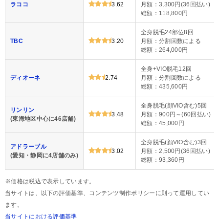
ラココ
3.62
月額：3,300円(36回払い)
総額：118,800円
全身脱毛24部位8回
TBC
3.20
月額：分割回数による
総額：264,000円
全身+VIO脱毛12回
ディオーネ
2.74
月額：分割回数による
総額：435,600円
全身脱毛(顔VIO含む)5回
リンリン
3.48
月額：900円～(60回払い)
(東海地区中心に46店舗)
総額：45,000円
全身脱毛(顔VIO含む)3回
アドラーブル
3.02
月額：2,500円(36回払い)
(愛知・静岡に4店舗のみ)
総額：93,360円
※価格は税込で表示しています。
当サイトは、以下の評価基準、コンテンツ制作ポリシーに則って運用してい
ます。
当サイトにおける評価基準