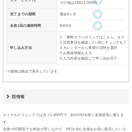
その他は1部位1,000円
完了までの期間
最短6ヶ月
全身1回の施術時間
約60分
1.「無料カウンセリングはこちら」をクリッ
2.注意事項を確認し2ヶ所にチェックを入れ
申し込み方法
3.カレンダーから希望の日時を選択
4.お客様情報を入力
5.入力内容を確認して申し込み完了
※価格は税込で表示しています。
院情報
エミナルクリニックでは月々1,000円で、顔やVIOを除く全身脱毛に通えま
す。
全身+VIO脱毛でも料金が同じなので、VIOを含む全身をお得に脱毛したい人