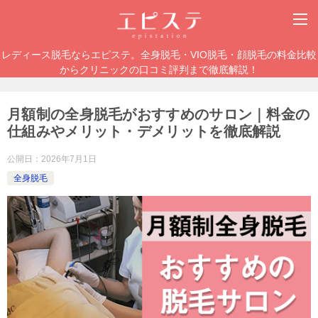
レディース脱毛ならエピステ。全身脱毛・VIO脱毛・顔脱毛の料金比較
からクリニックの口コミ評判まで徹底解説！
月額制の全身脱毛がおすすめのサロン｜料金の
仕組みやメリット・デメリットを徹底解説
公開日：
2026年7月1日
全身脱毛