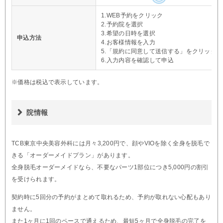
1.WEB予約をクリック
2.予約院を選択
3.希望の日時を選択
申込方法
4.お客様情報を入力
5.「規約に同意して送信する」をクリック
6.入力内容を確認して申込
※価格は税込で表示しています。
院情報
TCB東京中央美容外科には月々3,200円で、顔やVIOを除く全身を脱毛で
きる「オーダーメイドプラン」があります。
全身脱毛オーダーメイドなら、不要なパーツ1部位につき5,000円の割引
を受けられます。
契約時に5回分の予約がまとめて取れるため、予約が取れない心配もあり
ません。
また1ヶ月に1回のペースで通えるため、最短5ヶ月で全身脱毛の完了を