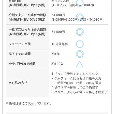
月額料金
月々3,000円
(全身脱毛(顔VIO除く)5回)
(18回払い、初回のみ3,080円)
分割で支払った場合の総額
54,080円
(全身脱毛(顔VIO除く)5回)
(3,080円+3,000円×17回＝54,080円)
一括で支払った場合の総額
51,000円
(全身脱毛(顔VIO除く)6回)
シェービング代
10分間無料
完了までの期間
約1年
全身1回の施術時間
約120分
1.「今すぐ予約する」をクリック
2.予約フォームにお客様情報を入力
申し込み方法
3.ご希望の日時・時間・内容を選択
4.送信内容を確認して仮予約完了
5.クリニックからの返信があり予約完了
※価格は税込で表示しています。