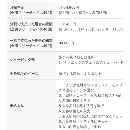
月額料金
月々4,900円
(全身フリーチョイス40回)
(24回払い、初月のみ5,783円)
分割で支払った場合の総額
118,483円
(全身フリーチョイス40回)
(初月5,783円+4,900円×23ヶ月＝118,483円
一括で支払った場合の総額
99,000円
(全身フリーチョイス40回)
多少の剃り残しは無料
シェービング代
(パナソニックのフェリエのシェーバー持参)
全身脱毛のペース
選択する部位により異なる
1.「まずは無料カウンセリング」をクリック
2.希望のサロンを選択
3.「日時・コース・お客様情報入力画面へ
4.希望の日時を選択
申込方法
5.全身美肌脱毛495円を選択
6.お客様情報を入力
7.個人情報の取扱いに同意するにチェック
8.注意事項に同意するにチェック
9.入力内容を確認して申込