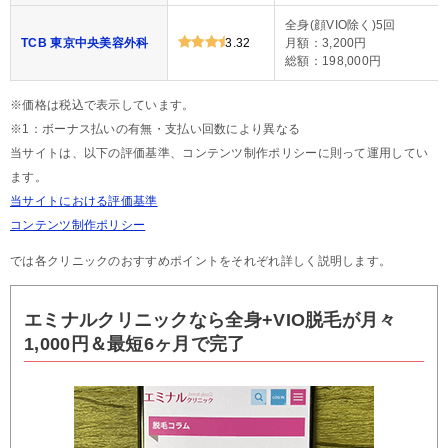
全身(顔VIO除く)5回
TCB 東京中央美容外科
3.32
月額：3,200円
総額：198,000円
※価格は税込で表示しています。
※1：ボーナス払いの有無・支払い回数により異なる
当サイトは、以下の評価基準、コンテンツ制作ポリシーに則って運用してい
ます。
当サイトにおける評価基準
コンテンツ制作ポリシー
では各クリニックのおすすめポイントをそれぞれ詳しく説明します。
エミナルクリニックなら全身+VIO脱毛が月々
1,000円＆最短6ヶ月で完了