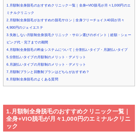
1.月額制全身脱毛のおすすめクリニック一覧｜全身+VIO脱毛が月々1,000円のエ
ミナルクリニック
2.月額制全身脱毛がおすすめの脱毛サロン｜全身フリーチョイス40回が月々
4,900円のジェイエステ
3.失敗しない月額制全身脱毛クリニック・サロン選びのポイント｜総額・シェー
ビング代・完了までの期間
4.月額制全身脱毛の料金システムについて｜分割払いタイプ・月謝払いタイプ
5.分割払いタイプの月額制のメリット・デメリット
6.月謝払いタイプの月額制のメリット・デメリット
7.月額制プランと回数制プランはどちらがおすすめ？
8.月額制全身脱毛のよくある質問
1.月額制全身脱毛のおすすめクリニック一覧｜
全身+VIO脱毛が月々1,000円のエミナルクリニ
ック