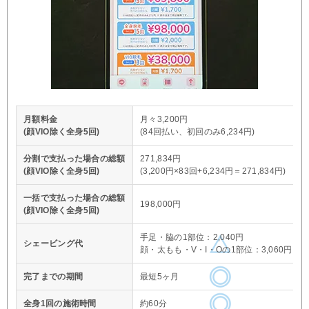
月額料金
月々3,200円
(顔VIO除く全身5回)
(84回払い、初回のみ6,234円)
分割で支払った場合の総額
271,834円
(顔VIO除く全身5回)
(3,200円×83回+6,234円＝271,834円)
一括で支払った場合の総額
198,000円
(顔VIO除く全身5回)
手足・脇の1部位：2,040円
シェービング代
顔・太もも・V・I・Oの1部位：3,060円
完了までの期間
最短5ヶ月
全身1回の施術時間
約60分