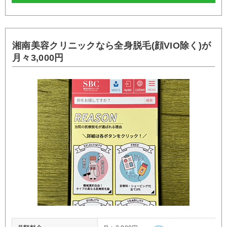
湘南美容クリニックなら全身脱毛(顔VIO除く)が
月々3,000円