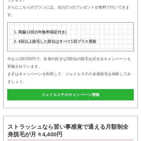
さらにこちらのプランには、次の2つのプレゼントが無料で付いてきま
す。
両脇12回(5年無料保証付き)
4回以上脱毛した部位はすべて1回プラス照射
今なら1回330円で、全身の好きな5部位の脱毛を試せるキャンペーンも
実施されています。
まずはキャンペーンを利用して、ジェイエステの全身脱毛を体験してみ
ましょう。
ジェイエステのキャンペーン情報
ストラッシュなら習い事感覚で通える月額制全
身脱毛が月々4,400円