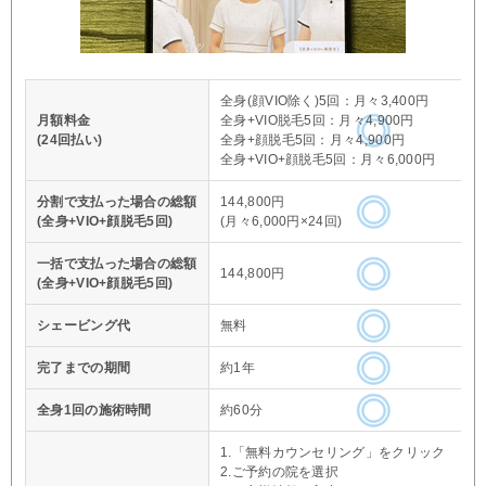
全身(顔VIO除く)5回：月々3,400円
月額料金
全身+VIO脱毛5回：月々4,900円
(24回払い)
全身+顔脱毛5回：月々4,900円
全身+VIO+顔脱毛5回：月々6,000円
分割で支払った場合の総額
144,800円
(全身+VIO+顔脱毛5回)
(月々6,000円×24回)
一括で支払った場合の総額
144,800円
(全身+VIO+顔脱毛5回)
シェービング代
無料
完了までの期間
約1年
全身1回の施術時間
約60分
1.「無料カウンセリング」をクリック
2.ご予約の院を選択