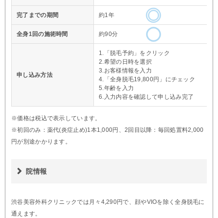
完了までの期間
約1年
全身1回の施術時間
約90分
1.「脱毛予約」をクリック
2.希望の日時を選択
3.お客様情報を入力
申し込み方法
4.「全身脱毛19,800円」にチェック
5.年齢を入力
6.入力内容を確認して申し込み完了
※価格は税込で表示しています。
※初回のみ：薬代(炎症止め)1本1,000円、2回目以降：毎回処置料2,000
円が別途かかります。
院情報
渋谷美容外科クリニックでは月々4,290円で、顔やVIOを除く全身脱毛に
通えます。