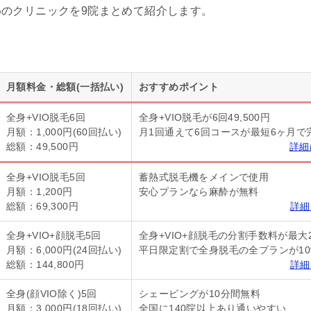
のクリニックを9院まとめて紹介します。
月額料金・総額(一括払い)
おすすめポイント
全身+VIO脱毛6回
全身+VIO脱毛が6回49,500円
月額：1,000円(60回払い)
月1回通えて6回コースが最短6ヶ月で
総額：49,500円
詳細
全身+VIO脱毛5回
蓄熱式脱毛機をメインで使用
月額：1,200円
安心プランなら麻酔が無料
総額：69,300円
詳細
全身+VIO+顔脱毛5回
全身+VIO+顔脱毛の分割手数料が最大
月額：6,000円(24回払い)
平日限定割で全身脱毛の全プランが10
総額：144,800円
詳細
全身(顔VIO除く)5回
シェービングが10分間無料
月額：3,000円(18回払い)
全国に140院以上あり通いやすい