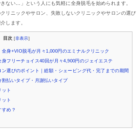
できない…」という人にも気軽に全身脱毛を始められます。
のクリニックやサロン、失敗しないクリニックやサロンの選び
紹介します。
目次
[
非表示
]
全身+VIO脱毛が月々1,000円のエミナルクリニック
身フリーチョイス40回が月々4,900円のジェイエステ
サロン選びのポイント｜総額・シェービング代・完了までの期間
分割払いタイプ・月謝払いタイプ
リット
リット
すすめ？