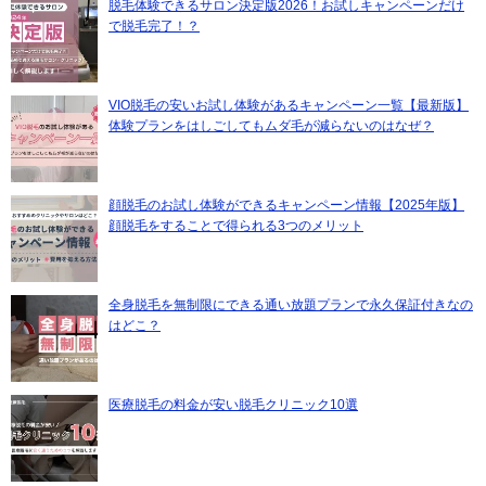
脱毛体験できるサロン決定版2026！お試しキャンペーンだけ
で脱毛完了！？
VIO脱毛の安いお試し体験があるキャンペーン一覧【最新版】
体験プランをはしごしてもムダ毛が減らないのはなぜ？
顔脱毛のお試し体験ができるキャンペーン情報【2025年版】
顔脱毛をすることで得られる3つのメリット
全身脱毛を無制限にできる通い放題プランで永久保証付きなの
はどこ？
医療脱毛の料金が安い脱毛クリニック10選