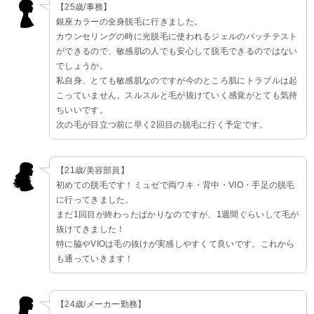
【25歳/事務】
銀座カラーの全身脱毛に行きました。
カウンセリングの時に光脱毛に使われるジェルのパッチテスト
ができるので、敏感肌の人でも安心して脱毛できるのではない
でしょうか。
私自身、とても敏感肌なのですが今のところ肌にトラブルは起
こっていません。スルスルと毛が抜けていく感覚がとても気持
ちいいです。
次の毛が目立つ前に早く2回目の脱毛に行く予定です。
【21歳/美容部員】
初めての脱毛です！ミュゼで両ワキ・背中・VIO・手足の脱毛
に行ってきました。
まだ1回目が終わったばかりなのですが、1週間ぐらいして毛が
抜けてきました！
特に脇やVIOは毛の抜けが実感しやすくて良いです。これから
も通っていきます！
【24歳/メーカー勤務】