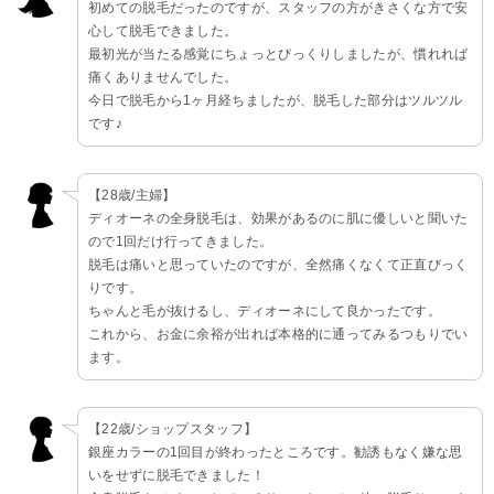
初めての脱毛だったのですが、スタッフの方がきさくな方で安
心して脱毛できました。
最初光が当たる感覚にちょっとびっくりしましたが、慣れれば
痛くありませんでした。
今日で脱毛から1ヶ月経ちましたが、脱毛した部分はツルツル
です♪
【28歳/主婦】
ディオーネの全身脱毛は、効果があるのに肌に優しいと聞いた
ので1回だけ行ってきました。
脱毛は痛いと思っていたのですが、全然痛くなくて正直びっく
りです。
ちゃんと毛が抜けるし、ディオーネにして良かったです。
これから、お金に余裕が出れば本格的に通ってみるつもりでい
ます。
【22歳/ショップスタッフ】
銀座カラーの1回目が終わったところです。勧誘もなく嫌な思
いをせずに脱毛できました！