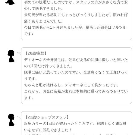
初めての脱毛だったのですが、スタッフの方がきさくな方で安
心して脱毛できました。
最初光が当たる感覚にちょっとびっくりしましたが、慣れれば
痛くありませんでした。
今日で脱毛から1ヶ月経ちましたが、脱毛した部分はツルツル
です♪
【28歳/主婦】
ディオーネの全身脱毛は、効果があるのに肌に優しいと聞いた
ので1回だけ行ってきました。
脱毛は痛いと思っていたのですが、全然痛くなくて正直びっく
りです。
ちゃんと毛が抜けるし、ディオーネにして良かったです。
これから、お金に余裕が出れば本格的に通ってみるつもりでい
ます。
【22歳/ショップスタッフ】
銀座カラーの1回目が終わったところです。勧誘もなく嫌な思
いをせずに脱毛できました！