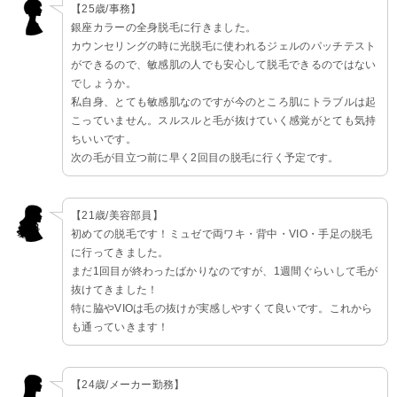
【25歳/事務】
銀座カラーの全身脱毛に行きました。
カウンセリングの時に光脱毛に使われるジェルのパッチテスト
ができるので、敏感肌の人でも安心して脱毛できるのではない
でしょうか。
私自身、とても敏感肌なのですが今のところ肌にトラブルは起
こっていません。スルスルと毛が抜けていく感覚がとても気持
ちいいです。
次の毛が目立つ前に早く2回目の脱毛に行く予定です。
【21歳/美容部員】
初めての脱毛です！ミュゼで両ワキ・背中・VIO・手足の脱毛
に行ってきました。
まだ1回目が終わったばかりなのですが、1週間ぐらいして毛が
抜けてきました！
特に脇やVIOは毛の抜けが実感しやすくて良いです。これから
も通っていきます！
【24歳/メーカー勤務】