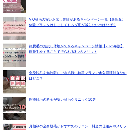
VIO脱毛の安いお試し体験があるキャンペーン一覧【最新版】
体験プランをはしごしてもムダ毛が減らないのはなぜ？
顔脱毛のお試し体験ができるキャンペーン情報【2025年版】
顔脱毛をすることで得られる3つのメリット
全身脱毛を無制限にできる通い放題プランで永久保証付きなの
はどこ？
医療脱毛の料金が安い脱毛クリニック10選
月額制の全身脱毛がおすすめのサロン｜料金の仕組みやメリッ