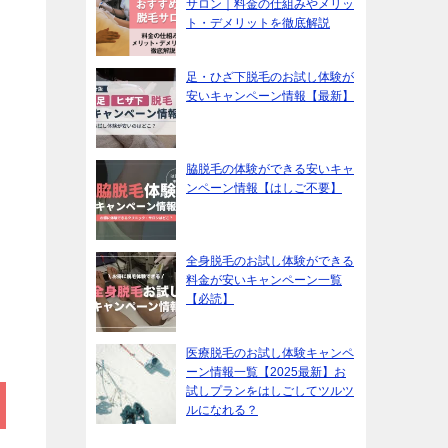
サロン｜料金の仕組みやメリッ
ト・デメリットを徹底解説
足・ひざ下脱毛のお試し体験が
安いキャンペーン情報【最新】
脇脱毛の体験ができる安いキャ
ンペーン情報【はしご不要】
全身脱毛のお試し体験ができる
料金が安いキャンペーン一覧
【必読】
医療脱毛のお試し体験キャンペ
ーン情報一覧【2025最新】お
試しプランをはしごしてツルツ
ルになれる？