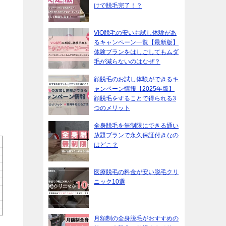
けで脱毛完了！？
VIO脱毛の安いお試し体験があ
るキャンペーン一覧【最新版】
体験プランをはしごしてもムダ
毛が減らないのはなぜ？
顔脱毛のお試し体験ができるキ
ャンペーン情報【2025年版】
顔脱毛をすることで得られる3
つのメリット
全身脱毛を無制限にできる通い
放題プランで永久保証付きなの
はどこ？
医療脱毛の料金が安い脱毛クリ
ニック10選
月額制の全身脱毛がおすすめの