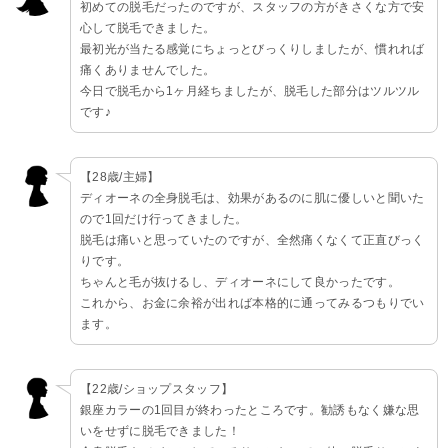
初めての脱毛だったのですが、スタッフの方がきさくな方で安
心して脱毛できました。
最初光が当たる感覚にちょっとびっくりしましたが、慣れれば
痛くありませんでした。
今日で脱毛から1ヶ月経ちましたが、脱毛した部分はツルツル
です♪
【28歳/主婦】
ディオーネの全身脱毛は、効果があるのに肌に優しいと聞いた
ので1回だけ行ってきました。
脱毛は痛いと思っていたのですが、全然痛くなくて正直びっく
りです。
ちゃんと毛が抜けるし、ディオーネにして良かったです。
これから、お金に余裕が出れば本格的に通ってみるつもりでい
ます。
【22歳/ショップスタッフ】
銀座カラーの1回目が終わったところです。勧誘もなく嫌な思
いをせずに脱毛できました！