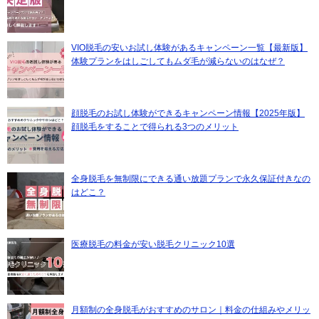
VIO脱毛の安いお試し体験があるキャンペーン一覧【最新版】
体験プランをはしごしてもムダ毛が減らないのはなぜ？
顔脱毛のお試し体験ができるキャンペーン情報【2025年版】
顔脱毛をすることで得られる3つのメリット
全身脱毛を無制限にできる通い放題プランで永久保証付きなの
はどこ？
医療脱毛の料金が安い脱毛クリニック10選
月額制の全身脱毛がおすすめのサロン｜料金の仕組みやメリッ