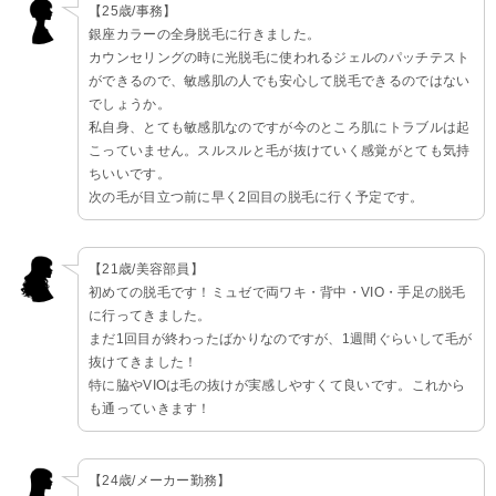
【25歳/事務】
銀座カラーの全身脱毛に行きました。
カウンセリングの時に光脱毛に使われるジェルのパッチテスト
ができるので、敏感肌の人でも安心して脱毛できるのではない
でしょうか。
私自身、とても敏感肌なのですが今のところ肌にトラブルは起
こっていません。スルスルと毛が抜けていく感覚がとても気持
ちいいです。
次の毛が目立つ前に早く2回目の脱毛に行く予定です。
【21歳/美容部員】
初めての脱毛です！ミュゼで両ワキ・背中・VIO・手足の脱毛
に行ってきました。
まだ1回目が終わったばかりなのですが、1週間ぐらいして毛が
抜けてきました！
特に脇やVIOは毛の抜けが実感しやすくて良いです。これから
も通っていきます！
【24歳/メーカー勤務】