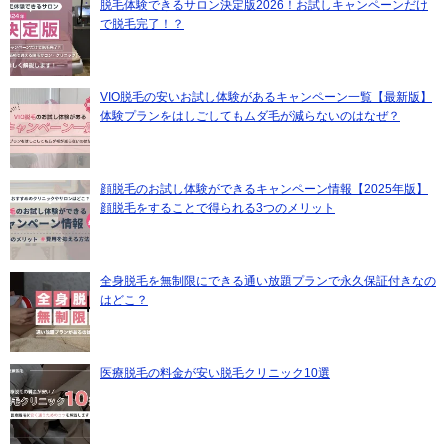
脱毛体験できるサロン決定版2026！お試しキャンペーンだけ
で脱毛完了！？
VIO脱毛の安いお試し体験があるキャンペーン一覧【最新版】
体験プランをはしごしてもムダ毛が減らないのはなぜ？
顔脱毛のお試し体験ができるキャンペーン情報【2025年版】
顔脱毛をすることで得られる3つのメリット
全身脱毛を無制限にできる通い放題プランで永久保証付きなの
はどこ？
医療脱毛の料金が安い脱毛クリニック10選