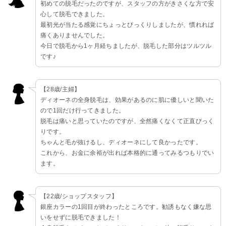
初めての脱毛だったのですが、スタッフの方がきさくな方で安
心して脱毛できました。
最初光が当たる感覚にちょっとびっくりしましたが、慣れれば
痛くありませんでした。
今日で脱毛から1ヶ月経ちましたが、脱毛した部分はツルツル
です♪
【28歳/主婦】
ディオーネの全身脱毛は、効果があるのに肌に優しいと聞いた
ので1回だけ行ってきました。
脱毛は痛いと思っていたのですが、全然痛くなくて正直びっく
りです。
ちゃんと毛が抜けるし、ディオーネにして良かったです。
これから、お金に余裕が出れば本格的に通ってみるつもりでい
ます。
【22歳/ショップスタッフ】
銀座カラーの1回目が終わったところです。勧誘もなく嫌な思
いをせずに脱毛できました！