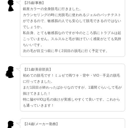
【25歳/事務】
銀座カラーの全身脱毛に行きました。
カウンセリングの時に光脱毛に使われるジェルのパッチテスト
ができるので、敏感肌の人でも安心して脱毛できるのではない
でしょうか。
私自身、とても敏感肌なのですが今のところ肌にトラブルは起
こっていません。スルスルと毛が抜けていく感覚がとても気持
ちいいです。
次の毛が目立つ前に早く2回目の脱毛に行く予定です。
【21歳/美容部員】
初めての脱毛です！ミュゼで両ワキ・背中・VIO・手足の脱毛
に行ってきました。
まだ1回目が終わったばかりなのですが、1週間ぐらいして毛が
抜けてきました！
特に脇やVIOは毛の抜けが実感しやすくて良いです。これから
も通っていきます！
【24歳/メーカー勤務】