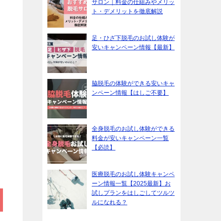
サロン｜料金の仕組みやメリッ
ト・デメリットを徹底解説
足・ひざ下脱毛のお試し体験が
安いキャンペーン情報【最新】
脇脱毛の体験ができる安いキャ
ンペーン情報【はしご不要】
全身脱毛のお試し体験ができる
料金が安いキャンペーン一覧
【必読】
医療脱毛のお試し体験キャンペ
ーン情報一覧【2025最新】お
試しプランをはしごしてツルツ
ルになれる？