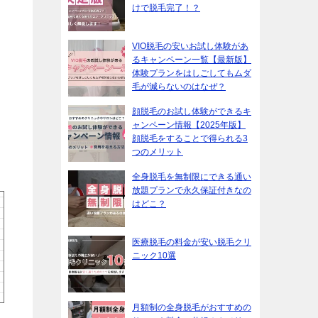
けで脱毛完了！？
VIO脱毛の安いお試し体験があ
るキャンペーン一覧【最新版】
体験プランをはしごしてもムダ
毛が減らないのはなぜ？
顔脱毛のお試し体験ができるキ
ャンペーン情報【2025年版】
顔脱毛をすることで得られる3
つのメリット
全身脱毛を無制限にできる通い
放題プランで永久保証付きなの
はどこ？
医療脱毛の料金が安い脱毛クリ
ニック10選
月額制の全身脱毛がおすすめの