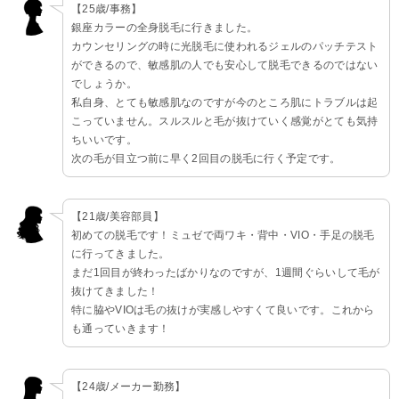
【25歳/事務】
銀座カラーの全身脱毛に行きました。
カウンセリングの時に光脱毛に使われるジェルのパッチテスト
ができるので、敏感肌の人でも安心して脱毛できるのではない
でしょうか。
私自身、とても敏感肌なのですが今のところ肌にトラブルは起
こっていません。スルスルと毛が抜けていく感覚がとても気持
ちいいです。
次の毛が目立つ前に早く2回目の脱毛に行く予定です。
【21歳/美容部員】
初めての脱毛です！ミュゼで両ワキ・背中・VIO・手足の脱毛
に行ってきました。
まだ1回目が終わったばかりなのですが、1週間ぐらいして毛が
抜けてきました！
特に脇やVIOは毛の抜けが実感しやすくて良いです。これから
も通っていきます！
【24歳/メーカー勤務】