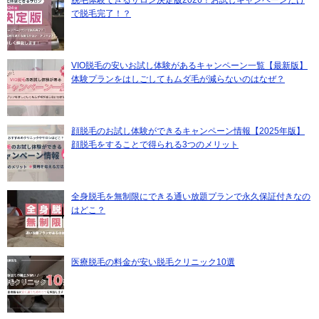
で脱毛完了！？
VIO脱毛の安いお試し体験があるキャンペーン一覧【最新版】
体験プランをはしごしてもムダ毛が減らないのはなぜ？
顔脱毛のお試し体験ができるキャンペーン情報【2025年版】
顔脱毛をすることで得られる3つのメリット
全身脱毛を無制限にできる通い放題プランで永久保証付きなの
はどこ？
医療脱毛の料金が安い脱毛クリニック10選