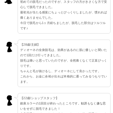
初めての脱毛だったのですが、スタッフの方がきさくな方で安
心して脱毛できました。
最初光が当たる感覚にちょっとびっくりしましたが、慣れれば
痛くありませんでした。
今日で脱毛から1ヶ月経ちましたが、脱毛した部分はツルツル
です♪
【28歳/主婦】
ディオーネの全身脱毛は、効果があるのに肌に優しいと聞いた
ので1回だけ行ってきました。
脱毛は痛いと思っていたのですが、全然痛くなくて正直びっく
りです。
ちゃんと毛が抜けるし、ディオーネにして良かったです。
これから、お金に余裕が出れば本格的に通ってみるつもりでい
ます。
【22歳/ショップスタッフ】
銀座カラーの1回目が終わったところです。勧誘もなく嫌な思
いをせずに脱毛できました！