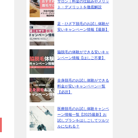
サロン｜料金の仕組みやメリッ
ト・デメリットを徹底解説
足・ひざ下脱毛のお試し体験が
安いキャンペーン情報【最新】
脇脱毛の体験ができる安いキャ
ンペーン情報【はしご不要】
全身脱毛のお試し体験ができる
料金が安いキャンペーン一覧
【必読】
医療脱毛のお試し体験キャンペ
ーン情報一覧【2025最新】お
試しプランをはしごしてツルツ
ルになれる？