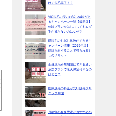
けで脱毛完了！？
VIO脱毛の安いお試し体験があ
るキャンペーン一覧【最新版】
体験プランをはしごしてもムダ
毛が減らないのはなぜ？
顔脱毛のお試し体験ができるキ
ャンペーン情報【2025年版】
顔脱毛をすることで得られる3
つのメリット
全身脱毛を無制限にできる通い
放題プランで永久保証付きなの
はどこ？
医療脱毛の料金が安い脱毛クリ
ニック10選
月額制の全身脱毛がおすすめの