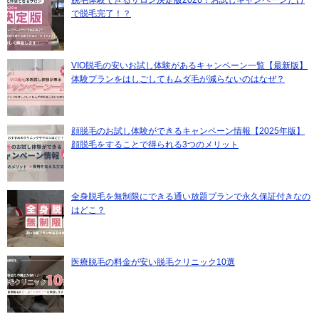
で脱毛完了！？
VIO脱毛の安いお試し体験があるキャンペーン一覧【最新版】
体験プランをはしごしてもムダ毛が減らないのはなぜ？
顔脱毛のお試し体験ができるキャンペーン情報【2025年版】
顔脱毛をすることで得られる3つのメリット
全身脱毛を無制限にできる通い放題プランで永久保証付きなの
はどこ？
医療脱毛の料金が安い脱毛クリニック10選