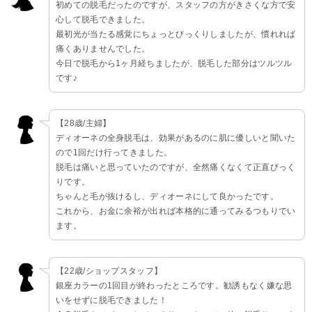
初めての脱毛だったのですが、スタッフの方がきさくな方で安
心して脱毛できました。
最初光が当たる感覚にちょっとびっくりしましたが、慣れれば
痛くありませんでした。
今日で脱毛から1ヶ月経ちましたが、脱毛した部分はツルツル
です♪
【28歳/主婦】
ディオーネの全身脱毛は、効果があるのに肌に優しいと聞いた
ので1回だけ行ってきました。
脱毛は痛いと思っていたのですが、全然痛くなくて正直びっく
りです。
ちゃんと毛が抜けるし、ディオーネにして良かったです。
これから、お金に余裕が出れば本格的に通ってみるつもりでい
ます。
【22歳/ショップスタッフ】
銀座カラーの1回目が終わったところです。勧誘もなく嫌な思
いをせずに脱毛できました！