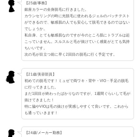
【25歳/事務】
銀座カラーの全身脱毛に行きました。
カウンセリングの時に光脱毛に使われるジェルのパッチテスト
ができるので、敏感肌の人でも安心して脱毛できるのではない
でしょうか。
私自身、とても敏感肌なのですが今のところ肌にトラブルは起
こっていません。スルスルと毛が抜けていく感覚がとても気持
ちいいです。
次の毛が目立つ前に早く2回目の脱毛に行く予定です。
【21歳/美容部員】
初めての脱毛です！ミュゼで両ワキ・背中・VIO・手足の脱毛
に行ってきました。
まだ1回目が終わったばかりなのですが、1週間ぐらいして毛が
抜けてきました！
特に脇やVIOは毛の抜けが実感しやすくて良いです。これから
も通っていきます！
【24歳/メーカー勤務】