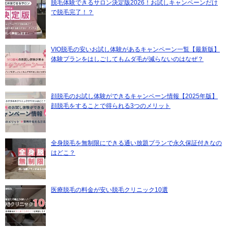
脱毛体験できるサロン決定版2026！お試しキャンペーンだけ
で脱毛完了！？
VIO脱毛の安いお試し体験があるキャンペーン一覧【最新版】
体験プランをはしごしてもムダ毛が減らないのはなぜ？
顔脱毛のお試し体験ができるキャンペーン情報【2025年版】
顔脱毛をすることで得られる3つのメリット
全身脱毛を無制限にできる通い放題プランで永久保証付きなの
はどこ？
医療脱毛の料金が安い脱毛クリニック10選