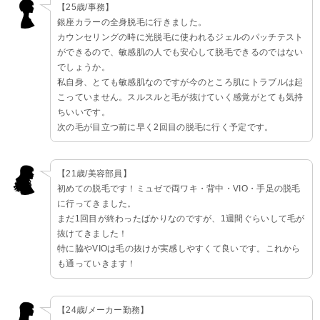
【25歳/事務】
銀座カラーの全身脱毛に行きました。
カウンセリングの時に光脱毛に使われるジェルのパッチテスト
ができるので、敏感肌の人でも安心して脱毛できるのではない
でしょうか。
私自身、とても敏感肌なのですが今のところ肌にトラブルは起
こっていません。スルスルと毛が抜けていく感覚がとても気持
ちいいです。
次の毛が目立つ前に早く2回目の脱毛に行く予定です。
【21歳/美容部員】
初めての脱毛です！ミュゼで両ワキ・背中・VIO・手足の脱毛
に行ってきました。
まだ1回目が終わったばかりなのですが、1週間ぐらいして毛が
抜けてきました！
特に脇やVIOは毛の抜けが実感しやすくて良いです。これから
も通っていきます！
【24歳/メーカー勤務】