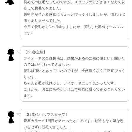
初めての脱毛だったのですが、スタッフの方がきさくな方で安
心して脱毛できました。
最初光が当たる感覚にちょっとびっくりしましたが、慣れれば
痛くありませんでした。
今日で脱毛から1ヶ月経ちましたが、脱毛した部分はツルツル
です♪
【28歳/主婦】
ディオーネの全身脱毛は、効果があるのに肌に優しいと聞いた
ので1回だけ行ってきました。
脱毛は痛いと思っていたのですが、全然痛くなくて正直びっく
りです。
ちゃんと毛が抜けるし、ディオーネにして良かったです。
これから、お金に余裕が出れば本格的に通ってみるつもりでい
ます。
【22歳/ショップスタッフ】
銀座カラーの1回目が終わったところです。勧誘もなく嫌な思
いをせずに脱毛できました！