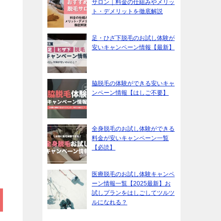
サロン｜料金の仕組みやメリッ
ト・デメリットを徹底解説
足・ひざ下脱毛のお試し体験が
安いキャンペーン情報【最新】
脇脱毛の体験ができる安いキャ
ンペーン情報【はしご不要】
全身脱毛のお試し体験ができる
料金が安いキャンペーン一覧
【必読】
医療脱毛のお試し体験キャンペ
ーン情報一覧【2025最新】お
試しプランをはしごしてツルツ
ルになれる？