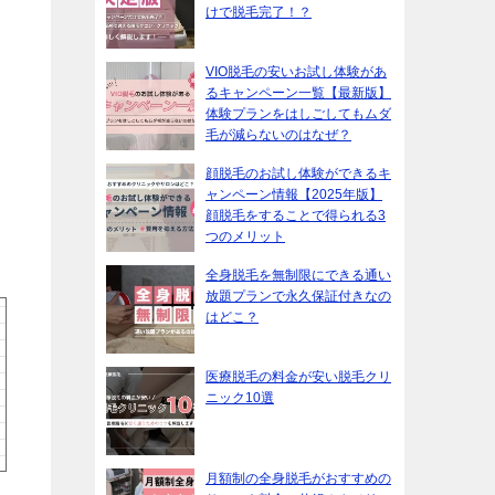
けで脱毛完了！？
VIO脱毛の安いお試し体験があ
るキャンペーン一覧【最新版】
体験プランをはしごしてもムダ
毛が減らないのはなぜ？
顔脱毛のお試し体験ができるキ
ャンペーン情報【2025年版】
顔脱毛をすることで得られる3
つのメリット
全身脱毛を無制限にできる通い
放題プランで永久保証付きなの
はどこ？
医療脱毛の料金が安い脱毛クリ
ニック10選
月額制の全身脱毛がおすすめの